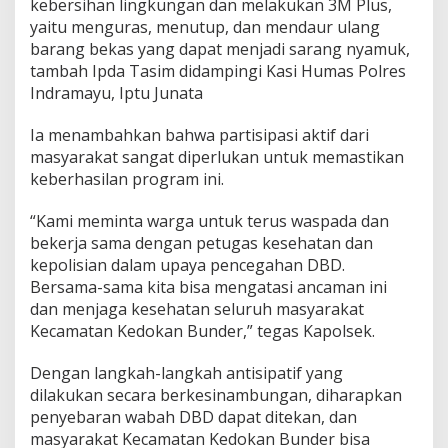
kebersihan lingkungan dan melakukan 3M Plus,
i
yaitu menguras, menutup, dan mendaur ulang
p
a
barang bekas yang dapat menjadi sarang nyamuk,
t
tambah Ipda Tasim didampingi Kasi Humas Polres
i
Indramayu, Iptu Junata
f
Ia menambahkan bahwa partisipasi aktif dari
masyarakat sangat diperlukan untuk memastikan
keberhasilan program ini.
“Kami meminta warga untuk terus waspada dan
bekerja sama dengan petugas kesehatan dan
kepolisian dalam upaya pencegahan DBD.
Bersama-sama kita bisa mengatasi ancaman ini
dan menjaga kesehatan seluruh masyarakat
Kecamatan Kedokan Bunder,” tegas Kapolsek.
Dengan langkah-langkah antisipatif yang
dilakukan secara berkesinambungan, diharapkan
penyebaran wabah DBD dapat ditekan, dan
masyarakat Kecamatan Kedokan Bunder bisa