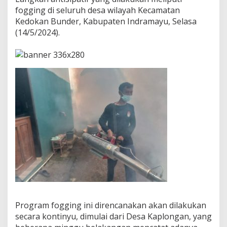
h
fogging di seluruh desa wilayah Kecamatan
,
M
Kedokan Bunder, Kabupaten Indramayu, Selasa
u
(14/5/2024).
s
p
i
k
a
K
e
d
o
k
a
n
B
u
n
d
e
r
I
Program fogging ini direncanakan akan dilakukan
n
secara kontinyu, dimulai dari Desa Kaplongan, yang
d