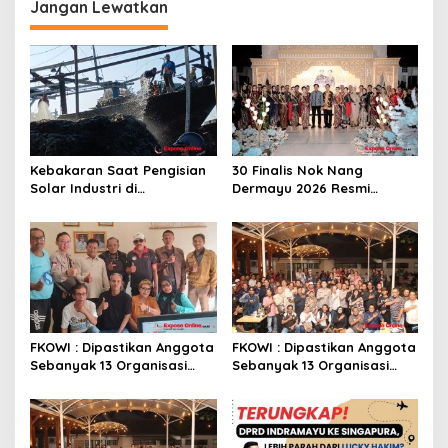
Jangan Lewatkan
s
i
p
o
s
Kebakaran Saat Pengisian
30 Finalis Nok Nang
Solar Industri di
Dermayu 2026 Resmi
Karangsong, Tiga Kapal
Dikukuhkan, Perjalanan
Nelayan Hangus, Polisi
Menuju Duta Daerah
Diminta Usut Tuntas
FKOWI : Dipastikan Anggota
FKOWI : Dipastikan Anggota
Sebanyak 13 Organisasi
Sebanyak 13 Organisasi
Wartawan Sekabupaten
Wartawan Sekabupaten
Indramayu
Indramayu