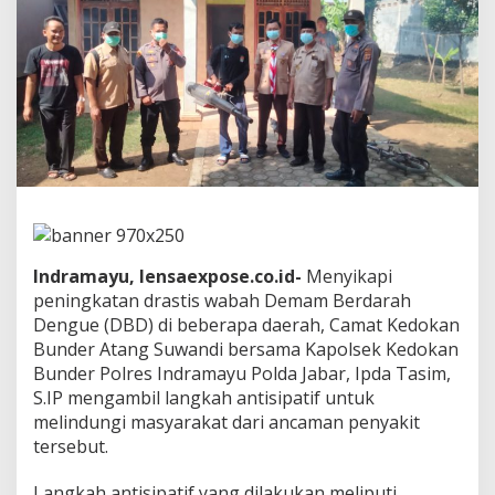
k
a
t
D
r
a
s
t
i
s
d
i
B
e
Indramayu, lensaexpose.co.id-
Menyikapi
b
peningkatan drastis wabah Demam Berdarah
e
r
Dengue (DBD) di beberapa daerah, Camat Kedokan
a
Bunder Atang Suwandi bersama Kapolsek Kedokan
p
Bunder Polres Indramayu Polda Jabar, Ipda Tasim,
a
S.IP mengambil langkah antisipatif untuk
D
a
melindungi masyarakat dari ancaman penyakit
e
tersebut.
r
a
Langkah antisipatif yang dilakukan meliputi