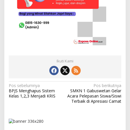
Ikuti Kami
N
Pos sebelumnya
Pos berikutnya
BPJS Menghapus Sistem
SMKN 1 Gabuswetan Gelar
a
Kelas 1,2,3 Menjadi KRIS
Acara Pelepasan Siswa/Siswi
v
Terbaik di Apresiasi Camat
i
g
a