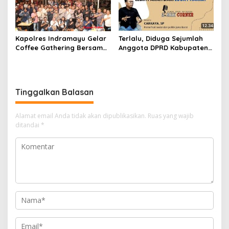
Kapolres Indramayu Gelar
Terlalu, Diduga Sejumlah
Coffee Gathering Bersama
Anggota DPRD Kabupaten
Puluhan Insan Media
Indramayu Ke Singapura
Pakai Dana APBD
Tinggalkan Balasan
Alamat email Anda tidak akan dipublikasikan.
Ruas yang wajib
ditandai
*