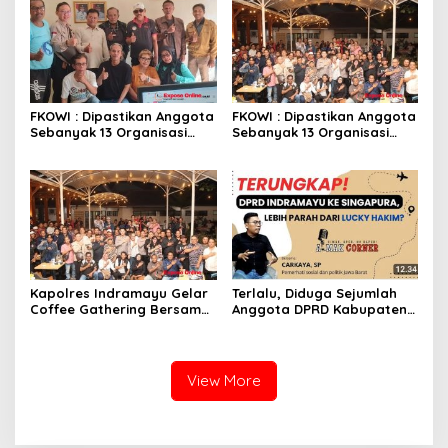
Diminta Usut Tuntas
FKOWI : Dipastikan Anggota
FKOWI : Dipastikan Anggota
Sebanyak 13 Organisasi
Sebanyak 13 Organisasi
Wartawan Sekabupaten
Wartawan Sekabupaten
Indramayu
Indramayu
Kapolres Indramayu Gelar
Terlalu, Diduga Sejumlah
Coffee Gathering Bersama
Anggota DPRD Kabupaten
Puluhan Insan Media
Indramayu Ke Singapura
Pakai Dana APBD
View More