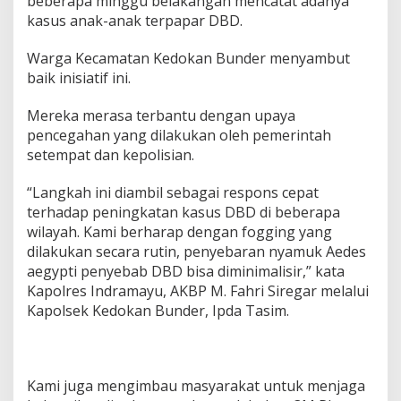
beberapa minggu belakangan mencatat adanya
r
kasus anak-anak terpapar DBD.
a
m
a
Warga Kecamatan Kedokan Bunder menyambut
y
baik inisiatif ini.
u
L
Mereka merasa terbantu dengan upaya
a
pencegahan yang dilakukan oleh pemerintah
k
u
setempat dan kepolisian.
k
a
“Langkah ini diambil sebagai respons cepat
n
terhadap peningkatan kasus DBD di beberapa
L
wilayah. Kami berharap dengan fogging yang
a
n
dilakukan secara rutin, penyebaran nyamuk Aedes
g
aegypti penyebab DBD bisa diminimalisir,” kata
k
Kapolres Indramayu, AKBP M. Fahri Siregar melalui
a
Kapolsek Kedokan Bunder, Ipda Tasim.
h
A
n
t
i
Kami juga mengimbau masyarakat untuk menjaga
s