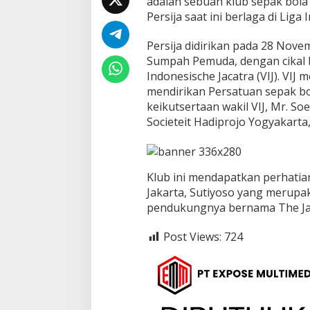
adalah sebuah klub sepak bola 
k
Persija saat ini berlaga di Liga 
a
r
Persija didirikan pada 28 Nove
t
Sumpah Pemuda, dengan cikal 
a
Indonesische Jacatra (VIJ). VIJ
mendirikan Persatuan sepak bo
keikutsertaan wakil VIJ, Mr. S
Societeit Hadiprojo Yogyakarta,
Klub ini mendapatkan perhatia
Jakarta, Sutiyoso yang merupa
pendukungnya bernama The Ja
Post Views:
724