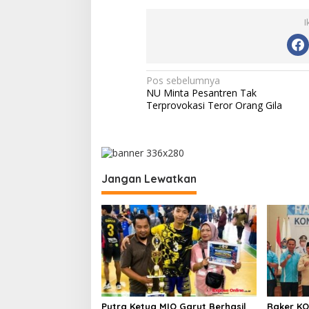
I
N
Pos sebelumnya
NU Minta Pesantren Tak
a
Terprovokasi Teror Orang Gila
v
i
g
a
Jangan Lewatkan
s
i
p
o
s
Putra Ketua MIO Garut Berhasil
Raker KO