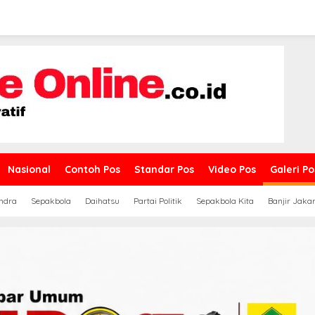
Nasional
Contoh Pos
Standar Pos
Video Pos
Galeri Po
ndra
Sepakbola
Daihatsu
Partai Politik
Sepakbola Kita
Banjir Jaka