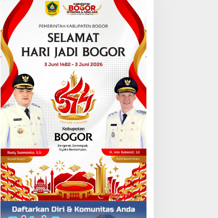
Otomatif
Video Kelemahan dan Kelebihan 
bruari 20, 2018
edung Bapenda DKI
Hari Kedua Pencarian,
akarta Terbakar, Api
Potongan Kaki Korban
erambat hingga Lantai 16
Mutilasi di Depok Belum
Ditemukan