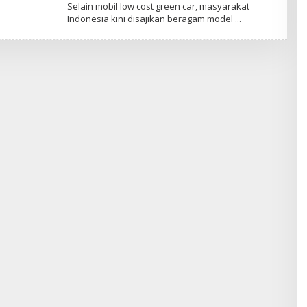
L
Selain mobil low cost green car, masyarakat
E
Indonesia kini disajikan beragam model
H
A
D
M
I
N