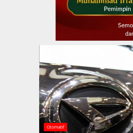
DKI JAKARTA
,
Nasional
,
Otomatif
Elektrifikasi Kendar