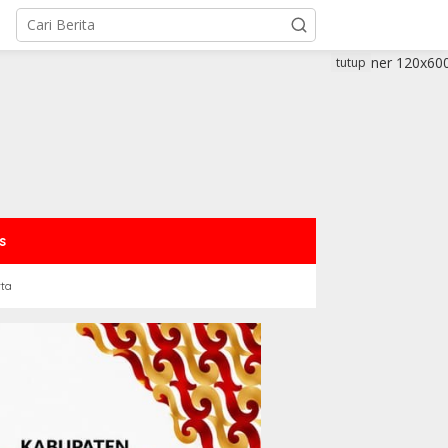
tutup
s
rta