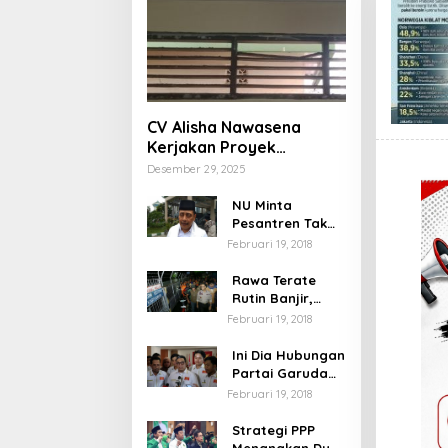
CV Alisha Nawasena
Kerjakan Proyek
Rehabilitasi SDN Ratu
Desember 29, 2025
Jaya 03 Depok Diduga
Langgar RAB
NU Minta
Pesantren Tak
Terprovokasi
Februari 19, 2018
Teror Orang Gila
Rawa Terate
Rutin Banjir,
Anies Bakal Cek
Februari 19, 2018
Pabrik Sekitar
Ini Dia Hubungan
Partai Garuda
dengan
Februari 19, 2018
Gerindra
Strategi PPP