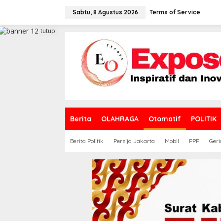
L
e
Sabtu, 8 Agustus 2026
Terms of Service
w
a
tutup
t
i
k
e
k
o
n
t
e
Berita
OLAHRAGA
Otomatif
POLITIK
n
Berita Politik
Persija Jakarta
Mobil
PPP
Geri