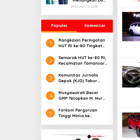
Menangkan Duet
Ganjar dan Gus
Februari 19, 2018
Yasin
Populer
Komentar
Rangkaian Peringatan
1
HUT RI ke-80 Tingkat
Kecamatan Parung,
Berlangsung Meriah
Semarak HUT ke-80 RI,
2
Kecamatan Tamansari
Gelar Upacara di
Lapangan Kemang
Komunitas Jurnalis
3
Depok (KJD) Tabur
Ikan, Lomba Mancing di
Hut Kemerdekaan RI
Musyawarah Besar
4
ke-80
GMP Tetapkan M. Nur
Talaohu sebagai Ketua
Umum periode 2025-
Forkom Perguruan
5
2028
Tinggi Minta ke
Adityawarman
Alokasikan Beasiswa
untuk Mahasiswa