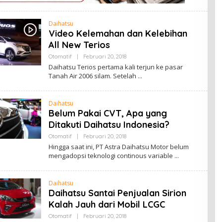
Daihatsu
Video Kelemahan dan Kelebihan
All New Terios
Otomatif
|
Februari 20, 2018
O
L
Daihatsu Terios pertama kali terjun ke pasar
E
Tanah Air 2006 silam. Setelah
H
A
D
M
Daihatsu
I
Belum Pakai CVT, Apa yang
N
Ditakuti Daihatsu Indonesia?
Otomatif
|
Februari 20, 2018
O
L
Hingga saat ini, PT Astra Daihatsu Motor belum
E
mengadopsi teknologi continous variable
H
A
D
M
Daihatsu
I
Daihatsu Santai Penjualan Sirion
N
Kalah Jauh dari Mobil LCGC
Otomatif
|
Februari 20, 2018
O