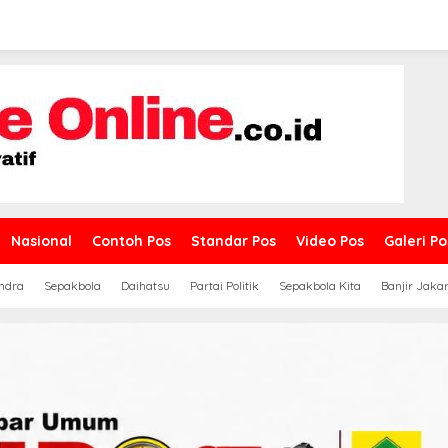
Nasional
Contoh Pos
Standar Pos
Video Pos
Galeri Po
ndra
Sepakbola
Daihatsu
Partai Politik
Sepakbola Kita
Banjir Jaka