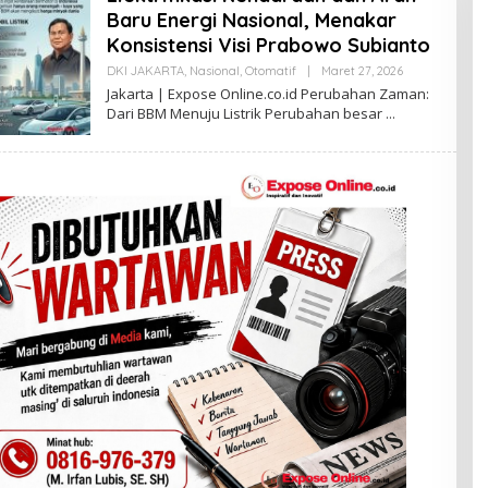
Baru Energi Nasional, Menakar
Konsistensi Visi Prabowo Subianto
DKI JAKARTA
,
Nasional
,
Otomatif
|
Maret 27, 2026
O
L
Jakarta | Expose Online.co.id Perubahan Zaman:
E
Dari BBM Menuju Listrik Perubahan besar
H
S
E
L
I
A
G
U
S
T
I
N
A