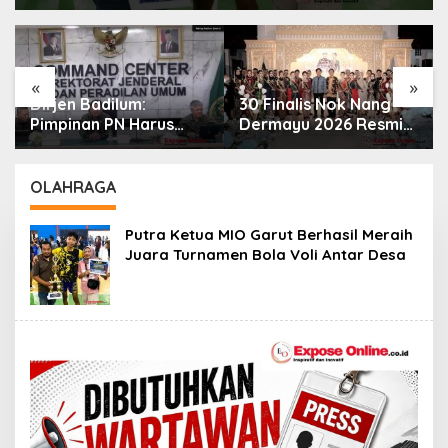
«
»
Dirjen Badilum:
30 Finalis Nok Nang
Pimpinan PN Harus
Dermayu 2026 Resmi
Utamakan
Dikukuhkan,
Kepentingan Lembaga
Perjalanan Menuju
dari Pribadi
Duta Daerah
OLAHRAGA
Putra Ketua MIO Garut Berhasil Meraih
Juara Turnamen Bola Voli Antar Desa