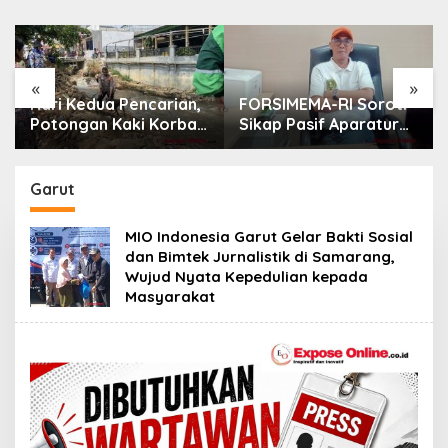
«
»
Hari Kedua Pencarian,
FORSIMEMA-RI Soroti
Potongan Kaki Korban
Sikap Pasif Aparatur
Mutilasi di Depok
Peradilan Terhadap
Belum Ditemukan
Media: Menutup Diri
Hanya Memperburuk
Garut
Citra Lembaga
MIO Indonesia Garut Gelar Bakti Sosial
dan Bimtek Jurnalistik di Samarang,
Wujud Nyata Kepedulian kepada
Masyarakat ‎