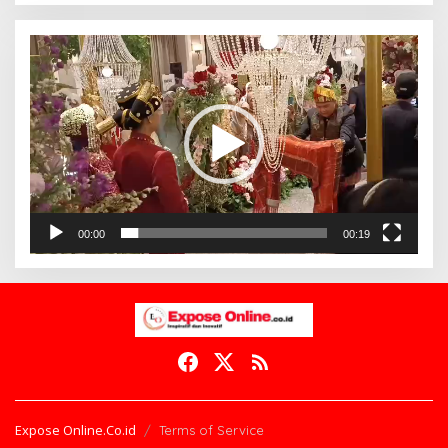
Pemutar
Video
00:00
00:19
Expose Online.Co.id
Terms of Service