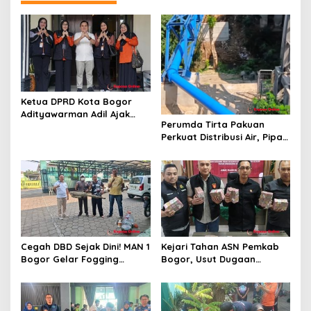
i
p
o
s
Ketua DPRD Kota Bogor
Adityawarman Adil Ajak
Perumda Tirta Pakuan
Warga Dukung Sensus
Perkuat Distribusi Air, Pipa
Ekonomi 2026
Baru 500 Mm Resmi
Beroperasi
Cegah DBD Sejak Dini! MAN 1
Kejari Tahan ASN Pemkab
Bogor Gelar Fogging
Bogor, Usut Dugaan
Massal Demi Lingkungan
Korupsi Proyek RSUD Bogor
Belajar yang Aman
Utara Rp93 Miliar