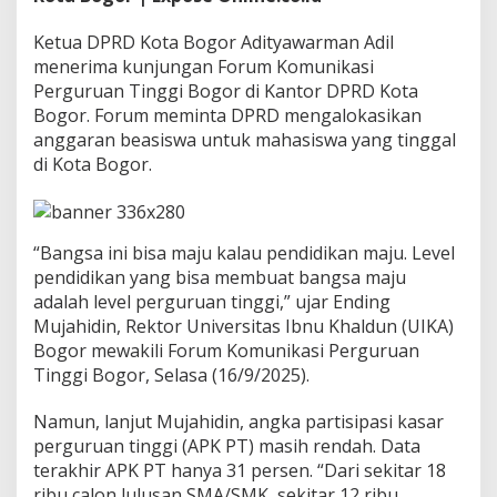
n
A
Ketua DPRD Kota Bogor Adityawarman Adil
l
menerima kunjungan Forum Komunikasi
o
k
Perguruan Tinggi Bogor di Kantor DPRD Kota
a
Bogor. Forum meminta DPRD mengalokasikan
s
anggaran beasiswa untuk mahasiswa yang tinggal
i
di Kota Bogor.
k
a
n
B
e
“Bangsa ini bisa maju kalau pendidikan maju. Level
a
pendidikan yang bisa membuat bangsa maju
s
adalah level perguruan tinggi,” ujar Ending
i
s
Mujahidin, Rektor Universitas Ibnu Khaldun (UIKA)
w
Bogor mewakili Forum Komunikasi Perguruan
a
Tinggi Bogor, Selasa (16/9/2025).
u
n
Namun, lanjut Mujahidin, angka partisipasi kasar
t
u
perguruan tinggi (APK PT) masih rendah. Data
k
terakhir APK PT hanya 31 persen. “Dari sekitar 18
M
ribu calon lulusan SMA/SMK, sekitar 12 ribu