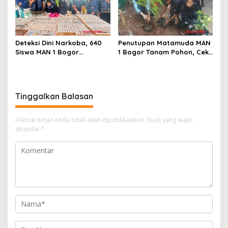
Deteksi Dini Narkoba, 640
Penutupan Matamuda MAN
Siswa MAN 1 Bogor
1 Bogor Tanam Pohon, Cek
Dinyatakan Bebas Zat
Kesehatan Gratis, dan
Berbahaya
Outbound Warnai Hari
Terakhir
Tinggalkan Balasan
Alamat email Anda tidak akan dipublikasikan.
Ruas yang wajib
ditandai
*