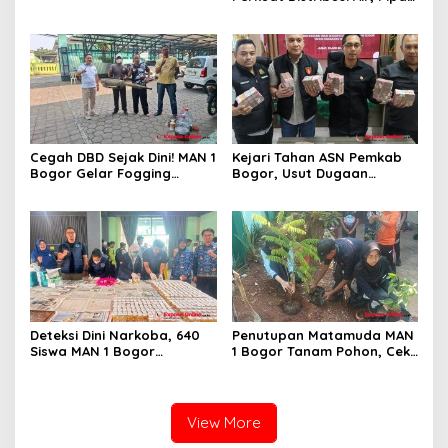
Baru 500 Mm Resmi
Beroperasi
Cegah DBD Sejak Dini! MAN 1
Kejari Tahan ASN Pemkab
Bogor Gelar Fogging
Bogor, Usut Dugaan
Massal Demi Lingkungan
Korupsi Proyek RSUD Bogor
Belajar yang Aman
Utara Rp93 Miliar
Deteksi Dini Narkoba, 640
Penutupan Matamuda MAN
Siswa MAN 1 Bogor
1 Bogor Tanam Pohon, Cek
Dinyatakan Bebas Zat
Kesehatan Gratis, dan
Berbahaya
Outbound Warnai Hari
Terakhir
View More