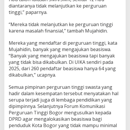
a
diantaranya tidak melanjutkan ke perguruan
h
tinggi,” paparnya.
a
s
i
“Mereka tidak melanjutkan ke perguruan tinggi
s
karena masalah finansial,” tambah Mujahidin.
w
a
Mereka yang mendaftar di perguruan tinggi, kata
Mujahidin, banyak yang mengajukan beasiswa.
“Banyak yang mengajukan beasiswa tapi banyak
yang tidak bisa dikabulkan. Di UIKA sendiri pada
2025, dari 260 pendaftar beasiswa hanya 64 yang
dikabulkan,” ucapnya.
Semua pimpinan perguruan tinggi swasta yang
hadir dalam kesempatan tersebut menyatakan hal
serupa terjadi juga di lembaga pendidikan yang
dipimpinnya. Selanjutnya Forum Komunikasi
Perguruan Tinggi Bogor mengusulkan kepada
DPRD agar mengalokasikan beasiswa bagi
penduduk Kota Bogor yang tidak mampu minimal