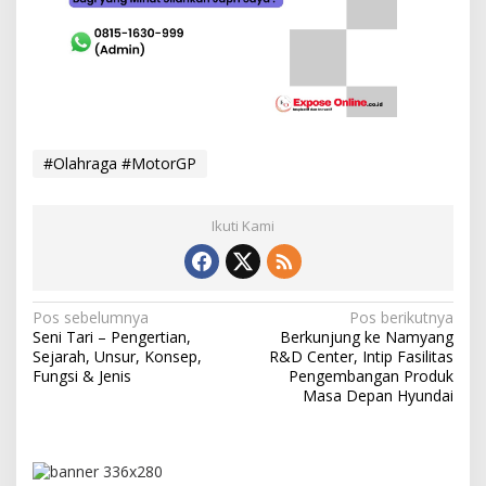
#Olahraga #MotorGP
Ikuti Kami
N
Pos sebelumnya
Pos berikutnya
Seni Tari – Pengertian,
Berkunjung ke Namyang
a
Sejarah, Unsur, Konsep,
R&D Center, Intip Fasilitas
v
Fungsi & Jenis
Pengembangan Produk
Masa Depan Hyundai
i
g
a