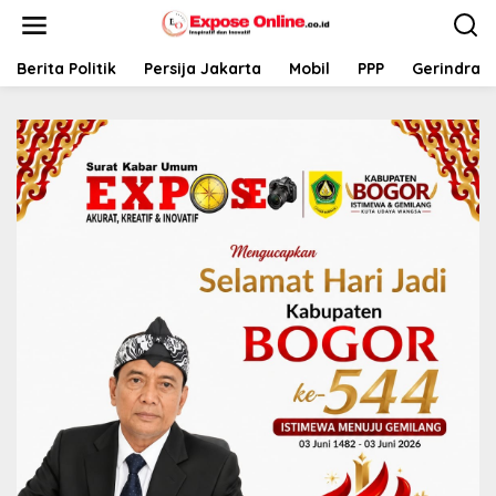
L
e
w
a
Berita Politik
Persija Jakarta
Mobil
PPP
Gerindra
t
i
k
e
k
o
n
t
e
n