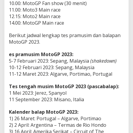
10.00: MotoGP Fan show (30 menit)
11.00: Moto3 Main race
12.15: Moto2 Main race
14.00: MotoGP Main race
Berikut jadwal lengkap tes pramusim dan balapan
MotoGP 2023.
es pramusim MotoGP 2023:
5-7 Februari 2023: Sepang, Malaysia
(shakedown)
10-12 Februari 2023: Sepang, Malaysia
11-12 Maret 2023: Algarve, Portimao, Portugal
Tes tengah musim MotoGP 2023 (pascabalap):
1 Mei 2023: Jerez, Spanyol
11 September 2023: Misano, Italia
Kalender balap MotoGP 2023:
1) 26 Maret: Portugal – Algarve, Portimao
2) 2 April: Argentina – Termas de Rio Hondo
3) 16 April: Amerika Serikat – Circuit of The