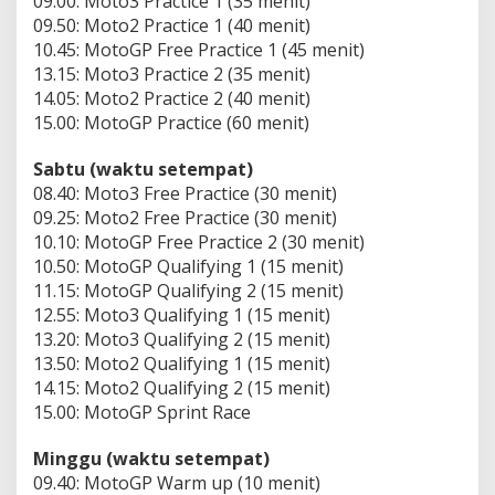
09.00: Moto3 Practice 1 (35 menit)
09.50: Moto2 Practice 1 (40 menit)
10.45: MotoGP Free Practice 1 (45 menit)
13.15: Moto3 Practice 2 (35 menit)
14.05: Moto2 Practice 2 (40 menit)
15.00: MotoGP Practice (60 menit)
Sabtu (waktu setempat)
08.40: Moto3 Free Practice (30 menit)
09.25: Moto2 Free Practice (30 menit)
10.10: MotoGP Free Practice 2 (30 menit)
10.50: MotoGP Qualifying 1 (15 menit)
11.15: MotoGP Qualifying 2 (15 menit)
12.55: Moto3 Qualifying 1 (15 menit)
13.20: Moto3 Qualifying 2 (15 menit)
13.50: Moto2 Qualifying 1 (15 menit)
14.15: Moto2 Qualifying 2 (15 menit)
15.00: MotoGP Sprint Race
Minggu (waktu setempat)
09.40: MotoGP Warm up (10 menit)