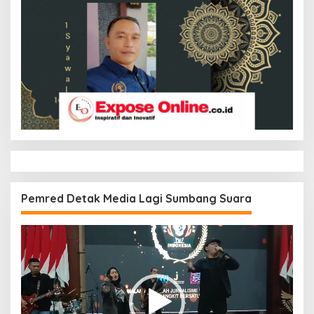
Pemred Detak Media Lagi Sumbang Suara
Pemutar
Video