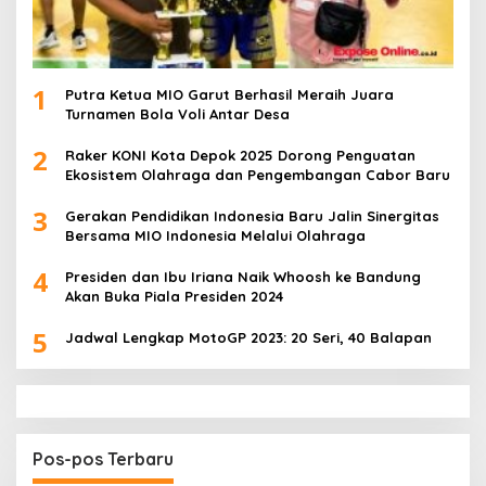
1
Putra Ketua MIO Garut Berhasil Meraih Juara
Turnamen Bola Voli Antar Desa
2
Raker KONI Kota Depok 2025 Dorong Penguatan
Ekosistem Olahraga dan Pengembangan Cabor Baru
3
Gerakan Pendidikan Indonesia Baru Jalin Sinergitas
Bersama MIO Indonesia Melalui Olahraga
4
Presiden dan Ibu Iriana Naik Whoosh ke Bandung
Akan Buka Piala Presiden 2024
5
Jadwal Lengkap MotoGP 2023: 20 Seri, 40 Balapan
Pos-pos Terbaru