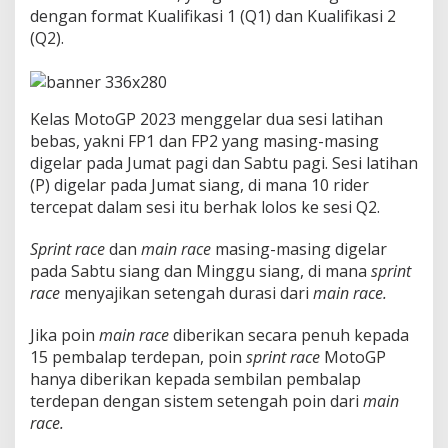
n
dengan format Kualifikasi 1 (Q1) dan Kualifikasi 2
(Q2).
Kelas MotoGP 2023 menggelar dua sesi latihan
bebas, yakni FP1 dan FP2 yang masing-masing
digelar pada Jumat pagi dan Sabtu pagi. Sesi latihan
(P) digelar pada Jumat siang, di mana 10 rider
tercepat dalam sesi itu berhak lolos ke sesi Q2.
Sprint race
dan
main race
masing-masing digelar
pada Sabtu siang dan Minggu siang, di mana
sprint
race
menyajikan setengah durasi dari
main race.
Jika poin
main race
diberikan secara penuh kepada
15 pembalap terdepan, poin
sprint race
MotoGP
hanya diberikan kepada sembilan pembalap
terdepan dengan sistem setengah poin dari
main
race.