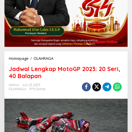
Homepage
/
OLAHRAGA
J
a
Jadwal Lengkap MotoGP 2023: 20 Seri,
d
w
40 Balapan
a
l
Admin
Juli 23, 2023
OLAHRAGA
979 Dilihat
L
e
n
g
k
a
p
M