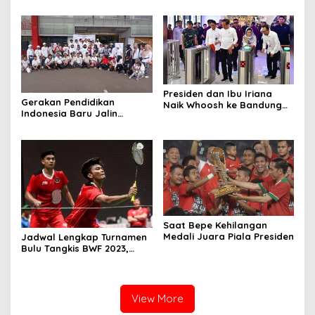
Desa
Pengembangan Cabor
Baru
Presiden dan Ibu Iriana
Gerakan Pendidikan
Naik Whoosh ke Bandung
Indonesia Baru Jalin
Akan Buka Piala Presiden
Sinergitas Bersama MIO
2024
Indonesia Melalui
Olahraga
Saat Bepe Kehilangan
Medali Juara Piala Presiden
Jadwal Lengkap Turnamen
Bulu Tangkis BWF 2023,
Jangan Lupa Dukung
Indonesia
View More