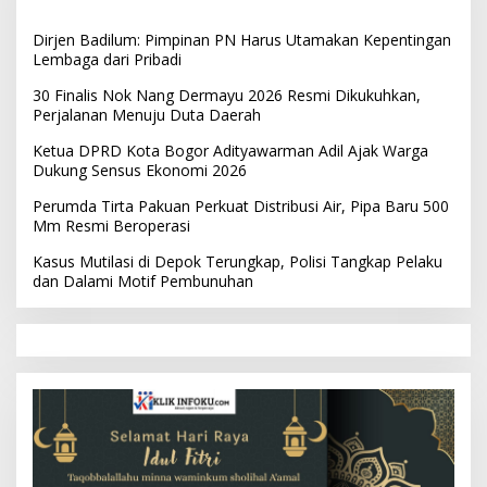
Dirjen Badilum: Pimpinan PN Harus Utamakan Kepentingan
Lembaga dari Pribadi
30 Finalis Nok Nang Dermayu 2026 Resmi Dikukuhkan,
Perjalanan Menuju Duta Daerah
Ketua DPRD Kota Bogor Adityawarman Adil Ajak Warga
Dukung Sensus Ekonomi 2026
Perumda Tirta Pakuan Perkuat Distribusi Air, Pipa Baru 500
Mm Resmi Beroperasi
Kasus Mutilasi di Depok Terungkap, Polisi Tangkap Pelaku
dan Dalami Motif Pembunuhan