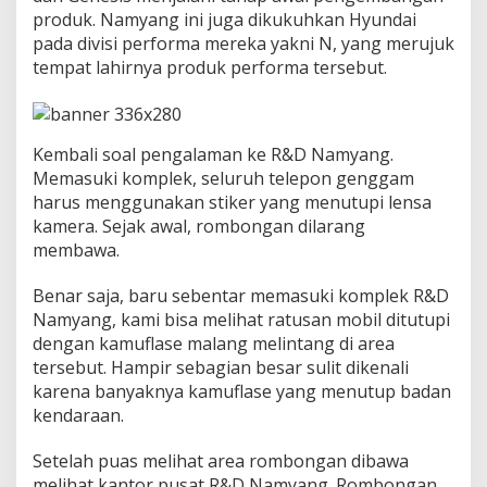
i
produk. Namyang ini juga dikukuhkan Hyundai
t
pada divisi performa mereka yakni N, yang merujuk
a
s
tempat lahirnya produk performa tersebut.
P
e
n
g
Kembali soal pengalaman ke R&D Namyang.
e
Memasuki komplek, seluruh telepon genggam
m
b
harus menggunakan stiker yang menutupi lensa
a
kamera. Sejak awal, rombongan dilarang
n
membawa.
g
a
Benar saja, baru sebentar memasuki komplek R&D
n
P
Namyang, kami bisa melihat ratusan mobil ditutupi
r
dengan kamuflase malang melintang di area
o
tersebut. Hampir sebagian besar sulit dikenali
d
karena banyaknya kamuflase yang menutup badan
u
kendaraan.
k
M
a
Setelah puas melihat area rombongan dibawa
s
melihat kantor pusat R&D Namyang. Rombongan