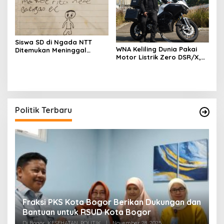
Siswa SD di Ngada NTT
WNA Keliling Dunia Pakai
Ditemukan Meninggal
Motor Listrik Zero DSR/X,
Dunia, Tinggalkan Surat
Ini Spesifikasinya Artikel ini
Perpisahan Untuk Ibu
telah tayang di
Kompas.com dengan judul
“WNA Keliling Dunia Pakai
Motor Listrik Zero DSR/X,
Ini Spesifikasinya”
Politik Terbaru
Fraksi PKS Kota Bogor Berikan Dukungan dan
K
k
Bantuan untuk RSUD Kota Bogor
R
Di Bogor, KESEHATAN, POLITIK
|
November 28, 2025
Di