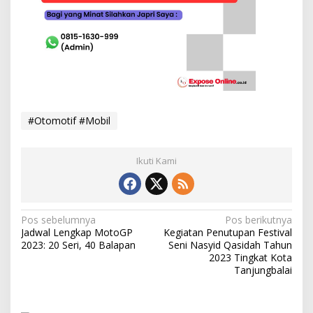
#Otomotif #Mobil
Ikuti Kami
N
Pos sebelumnya
Pos berikutnya
Jadwal Lengkap MotoGP
Kegiatan Penutupan Festival
a
2023: 20 Seri, 40 Balapan
Seni Nasyid Qasidah Tahun
v
2023 Tingkat Kota
Tanjungbalai
i
g