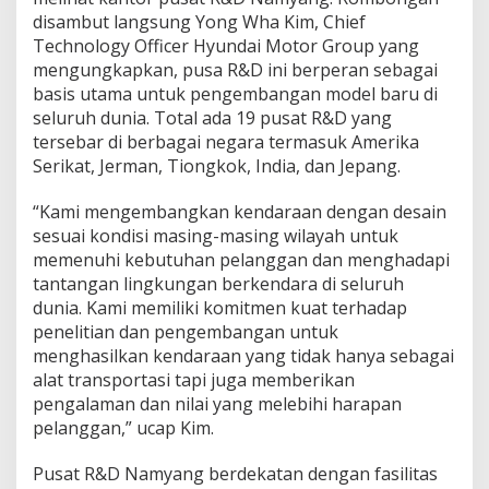
a
disambut langsung Yong Wha Kim, Chief
D
Technology Officer Hyundai Motor Group yang
e
p
mengungkapkan, pusa R&D ini berperan sebagai
a
basis utama untuk pengembangan model baru di
n
seluruh dunia. Total ada 19 pusat R&D yang
H
tersebar di berbagai negara termasuk Amerika
y
u
Serikat, Jerman, Tiongkok, India, dan Jepang.
n
d
“Kami mengembangkan kendaraan dengan desain
a
sesuai kondisi masing-masing wilayah untuk
i
memenuhi kebutuhan pelanggan dan menghadapi
tantangan lingkungan berkendara di seluruh
dunia. Kami memiliki komitmen kuat terhadap
penelitian dan pengembangan untuk
menghasilkan kendaraan yang tidak hanya sebagai
alat transportasi tapi juga memberikan
pengalaman dan nilai yang melebihi harapan
pelanggan,” ucap Kim.
Pusat R&D Namyang berdekatan dengan fasilitas