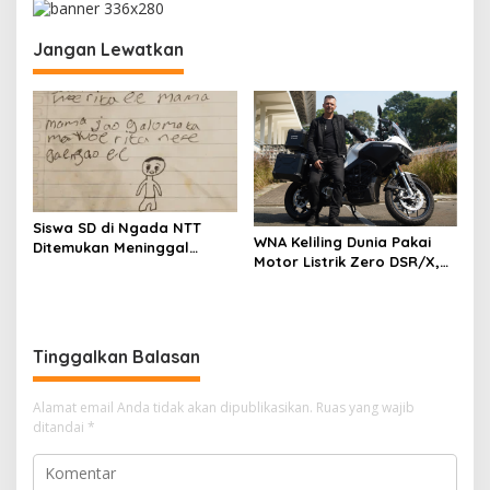
a
s
Jangan Lewatkan
i
p
o
s
Siswa SD di Ngada NTT
WNA Keliling Dunia Pakai
Ditemukan Meninggal
Motor Listrik Zero DSR/X,
Dunia, Tinggalkan Surat
Ini Spesifikasinya Artikel ini
Perpisahan Untuk Ibu
telah tayang di
Kompas.com dengan judul
“WNA Keliling Dunia Pakai
Tinggalkan Balasan
Motor Listrik Zero DSR/X,
Ini Spesifikasinya”
Alamat email Anda tidak akan dipublikasikan.
Ruas yang wajib
ditandai
*