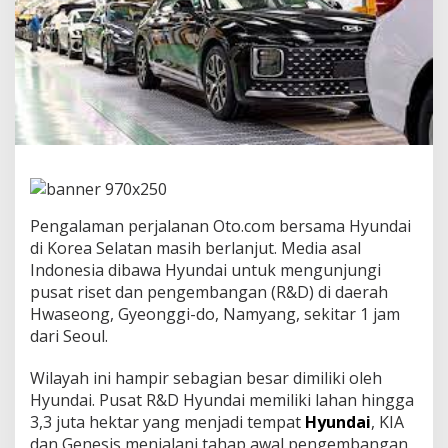
m
y
a
n
g
R
&
D
C
e
n
t
e
Pengalaman perjalanan Oto.com bersama Hyundai
r
di Korea Selatan masih berlanjut. Media asal
,
Indonesia dibawa Hyundai untuk mengunjungi
I
pusat riset dan pengembangan (R&D) di daerah
n
t
Hwaseong, Gyeonggi-do, Namyang, sekitar 1 jam
i
dari Seoul.
p
F
Wilayah ini hampir sebagian besar dimiliki oleh
a
Hyundai. Pusat R&D Hyundai memiliki lahan hingga
s
i
3,3 juta hektar yang menjadi tempat
Hyundai
, KIA
l
dan Genesis menjalani tahap awal pengembangan