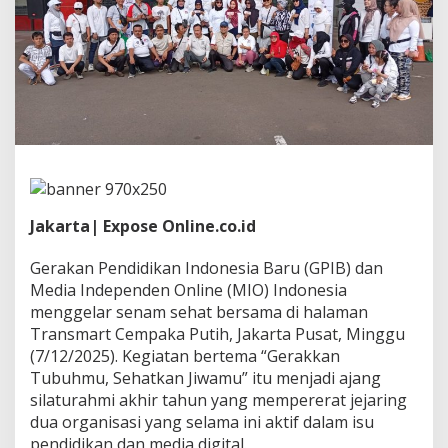
k
a
n
I
n
d
o
n
e
s
i
a
B
Jakarta| Expose Online.co.id
a
r
Gerakan Pendidikan Indonesia Baru (GPIB) dan
u
Media Independen Online (MIO) Indonesia
J
a
menggelar senam sehat bersama di halaman
l
Transmart Cempaka Putih, Jakarta Pusat, Minggu
i
(7/12/2025). Kegiatan bertema “Gerakkan
n
Tubuhmu, Sehatkan Jiwamu” itu menjadi ajang
S
i
silaturahmi akhir tahun yang mempererat jejaring
n
dua organisasi yang selama ini aktif dalam isu
e
pendidikan dan media digital.