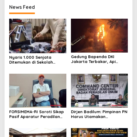
News Feed
Gedung Bapenda DKI
Nyaris 1.000 Senjata
Jakarta Terbakar, Api
Ditemukan di Sekolah
Merambat hingga Lantai 16
Jakarta Selatan, Polisi
Turun Tangan
FORSIMEMA-RI Soroti Sikap
Dirjen Badilum: Pimpinan PN
Pasif Aparatur Peradilan
Harus Utamakan
Terhadap Media: Menutup
Kepentingan Lembaga dari
Diri Hanya Memperburuk
Pribadi
Citra Lembaga