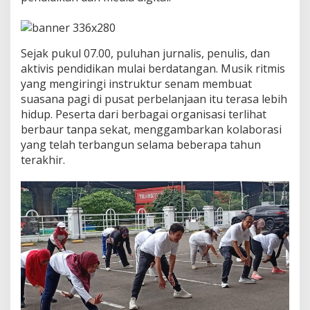
r
g
i
t
Sejak pukul 07.00, puluhan jurnalis, penulis, dan
a
s
aktivis pendidikan mulai berdatangan. Musik ritmis
B
yang mengiringi instruktur senam membuat
e
suasana pagi di pusat perbelanjaan itu terasa lebih
r
hidup. Peserta dari berbagai organisasi terlihat
s
a
berbaur tanpa sekat, menggambarkan kolaborasi
m
yang telah terbangun selama beberapa tahun
a
terakhir.
M
I
O
I
n
d
o
n
e
s
i
a