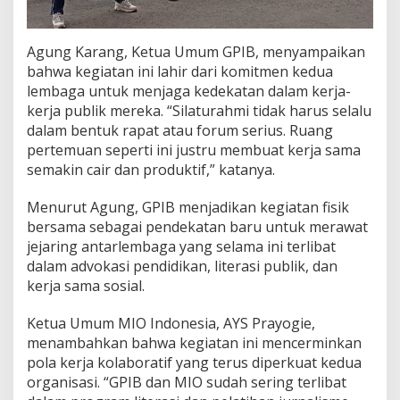
M
e
l
Agung Karang, Ketua Umum GPIB, menyampaikan
a
bahwa kegiatan ini lahir dari komitmen kedua
l
u
lembaga untuk menjaga kedekatan dalam kerja-
i
kerja publik mereka. “Silaturahmi tidak harus selalu
O
dalam bentuk rapat atau forum serius. Ruang
l
pertemuan seperti ini justru membuat kerja sama
a
h
semakin cair dan produktif,” katanya.
r
a
Menurut Agung, GPIB menjadikan kegiatan fisik
g
bersama sebagai pendekatan baru untuk merawat
a
jejaring antarlembaga yang selama ini terlibat
dalam advokasi pendidikan, literasi publik, dan
kerja sama sosial.
Ketua Umum MIO Indonesia, AYS Prayogie,
menambahkan bahwa kegiatan ini mencerminkan
pola kerja kolaboratif yang terus diperkuat kedua
organisasi. “GPIB dan MIO sudah sering terlibat