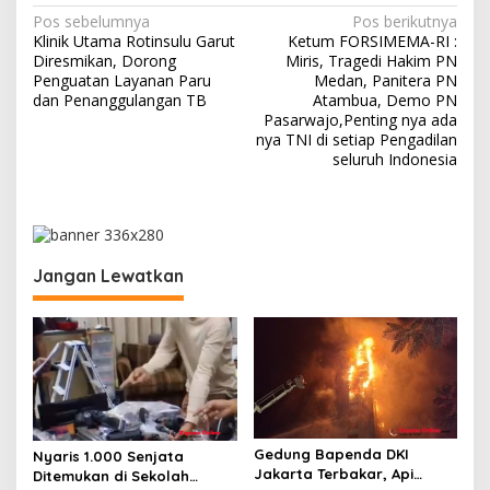
N
Pos sebelumnya
Pos berikutnya
Klinik Utama Rotinsulu Garut
Ketum FORSIMEMA-RI :
a
Diresmikan, Dorong
Miris, Tragedi Hakim PN
v
Penguatan Layanan Paru
Medan, Panitera PN
dan Penanggulangan TB
Atambua, Demo PN
i
Pasarwajo,Penting nya ada
nya TNI di setiap Pengadilan
g
seluruh Indonesia
a
s
i
p
Jangan Lewatkan
o
s
Gedung Bapenda DKI
Nyaris 1.000 Senjata
Jakarta Terbakar, Api
Ditemukan di Sekolah