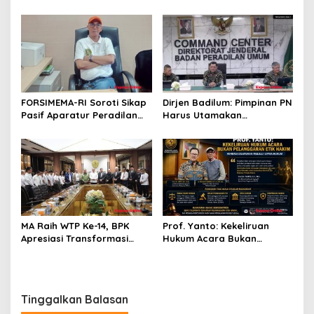
Merambat hingga Lantai 16
Jakarta Selatan, Polisi
Turun Tangan
FORSIMEMA-RI Soroti Sikap
Dirjen Badilum: Pimpinan PN
Pasif Aparatur Peradilan
Harus Utamakan
Terhadap Media: Menutup
Kepentingan Lembaga dari
Diri Hanya Memperburuk
Pribadi
Citra Lembaga
MA Raih WTP Ke-14, BPK
Prof. Yanto: Kekeliruan
Apresiasi Transformasi
Hukum Acara Bukan
Digital Peradilan
Pelanggaran Etik Hakim,
Koreksi Dilakukan Melalui
Upaya Hukum
Tinggalkan Balasan