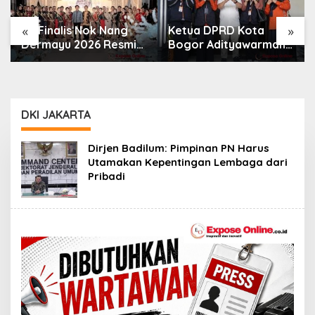
«
»
Ketua DPRD Kota
Bogor Adityawarman
Perumda Tirta Pakuan
Adil Ajak Warga
Perkuat Distribusi Air,
Dukung Sensus
Pipa Baru 500 Mm
Ekonomi 2026
Resmi Beroperasi
DKI JAKARTA
Dirjen Badilum: Pimpinan PN Harus
Utamakan Kepentingan Lembaga dari
Pribadi