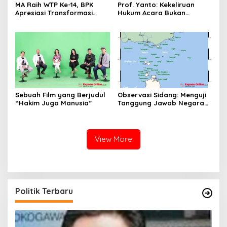
MA Raih WTP Ke-14, BPK
Prof. Yanto: Kekeliruan
Apresiasi Transformasi
Hukum Acara Bukan
Digital Peradilan
Pelanggaran Etik Hakim,
Koreksi Dilakukan Melalui
Upaya Hukum
Sebuah Film yang Berjudul
Observasi Sidang: Menguji
“Hakim Juga Manusia”
Tanggung Jawab Negara
atas Iklim
View More
Politik Terbaru