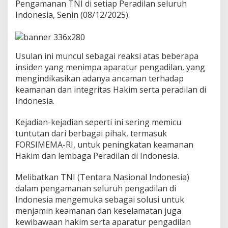
Pengamanan TNI di setiap Peradilan seluruh
m
o
Indonesia, Senin (08/12/2025).
P
N
P
a
​​Usulan ini muncul sebagai reaksi atas beberapa
s
insiden yang menimpa aparatur pengadilan, yang
a
r
mengindikasikan adanya ancaman terhadap
w
keamanan dan integritas Hakim serta peradilan di
a
Indonesia.
j
o
​Kejadian-kejadian seperti ini sering memicu
,
P
tuntutan dari berbagai pihak, termasuk
e
FORSIMEMA-RI, untuk peningkatan keamanan
n
Hakim dan lembaga Peradilan di Indonesia.
t
i
Melibatkan TNI (Tentara Nasional Indonesia)
n
g
dalam pengamanan seluruh pengadilan di
n
Indonesia mengemuka sebagai solusi untuk
y
menjamin keamanan dan keselamatan juga
a
kewibawaan hakim serta aparatur pengadilan
a