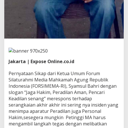
e
d
a
n
,
P
a
n
i
t
e
r
Jakarta | Expose Online.co.id
a
P
Pernyataan Sikap dari Ketua Umum Forum
N
A
Silaturahmi Media Mahkamah Agung Republik
t
Indonesia (FORSIMEMA-RI), Syamsul Bahri dengan
a
slogan “Jaga Hakim, Peradilan Aman, Pencari
m
Keadilan senang” merespons terhadap
b
u
serangkaian akhir akhir ini sering nya insiden yang
a
menimpa aparatur Peradilan juga Personal
,
Hakim,sesegera mungkin Petinggi MA harus
D
mengambil langkah tegas dengan melibatkan
e