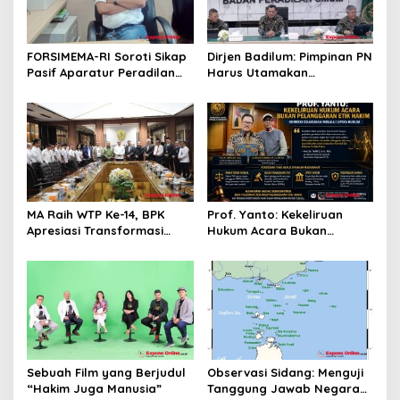
s
FORSIMEMA-RI Soroti Sikap
Dirjen Badilum: Pimpinan PN
Pasif Aparatur Peradilan
Harus Utamakan
Terhadap Media: Menutup
Kepentingan Lembaga dari
Diri Hanya Memperburuk
Pribadi
Citra Lembaga
MA Raih WTP Ke-14, BPK
Prof. Yanto: Kekeliruan
Apresiasi Transformasi
Hukum Acara Bukan
Digital Peradilan
Pelanggaran Etik Hakim,
Koreksi Dilakukan Melalui
Upaya Hukum
Sebuah Film yang Berjudul
Observasi Sidang: Menguji
“Hakim Juga Manusia”
Tanggung Jawab Negara