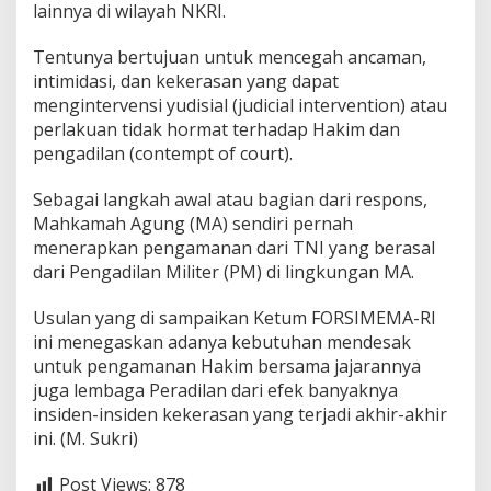
d
lainnya di wilayah NKRI.
a
n
​Tentunya bertujuan untuk mencegah ancaman,
y
intimidasi, dan kekerasan yang dapat
a
mengintervensi yudisial (judicial intervention) atau
T
N
perlakuan tidak hormat terhadap Hakim dan
I
pengadilan (contempt of court).
d
i
​Sebagai langkah awal atau bagian dari respons,
s
Mahkamah Agung (MA) sendiri pernah
e
t
menerapkan pengamanan dari TNI yang berasal
i
dari Pengadilan Militer (PM) di lingkungan MA.
a
p
Usulan yang di sampaikan Ketum FORSIMEMA-RI
P
ini menegaskan adanya kebutuhan mendesak
e
n
untuk pengamanan Hakim bersama jajarannya
g
juga lembaga Peradilan dari efek banyaknya
a
insiden-insiden kekerasan yang terjadi akhir-akhir
d
ini. (M. Sukri)
i
l
a
Post Views:
878