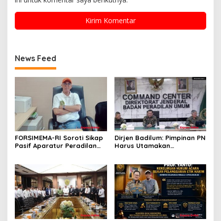
News Feed
FORSIMEMA-RI Soroti Sikap
Dirjen Badilum: Pimpinan PN
Pasif Aparatur Peradilan
Harus Utamakan
Terhadap Media: Menutup
Kepentingan Lembaga dari
Diri Hanya Memperburuk
Pribadi
Citra Lembaga