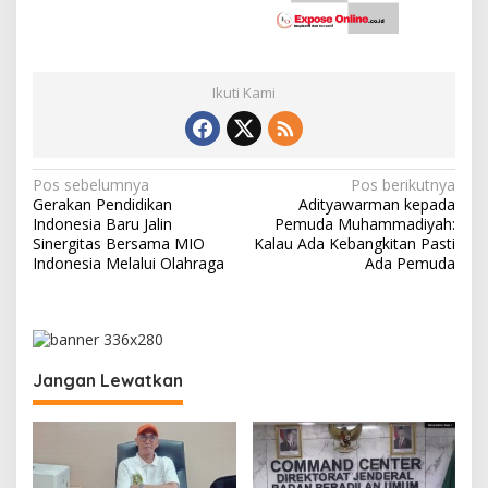
Ikuti Kami
N
Pos sebelumnya
Pos berikutnya
Gerakan Pendidikan
Adityawarman kepada
a
Indonesia Baru Jalin
Pemuda Muhammadiyah:
v
Sinergitas Bersama MIO
Kalau Ada Kebangkitan Pasti
Indonesia Melalui Olahraga
Ada Pemuda
i
g
a
s
Jangan Lewatkan
i
p
o