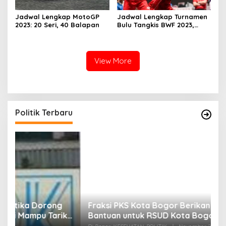
Jadwal Lengkap MotoGP
Jadwal Lengkap Turnamen
2023: 20 Seri, 40 Balapan
Bulu Tangkis BWF 2023,
Jangan Lupa Dukung
Indonesia
View More
Politik Terbaru
Fraksi PKS Kota Bogor Berikan Dukungan dan
K
k
Bantuan untuk RSUD Kota Bogor
R