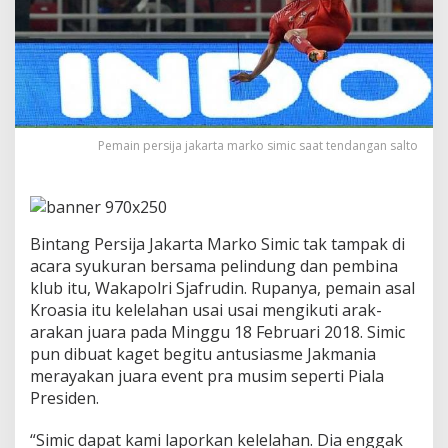
l
a
h
a
n
U
s
a
Pemain persija jakarta marko simic saat tendangan salto
i
A
r
a
k
a
Bintang Persija Jakarta Marko Simic tak tampak di
r
acara syukuran bersama pelindung dan pembina
a
klub itu, Wakapolri Sjafrudin. Rupanya, pemain asal
k
a
Kroasia itu kelelahan usai usai mengikuti arak-
n
arakan juara pada Minggu 18 Februari 2018. Simic
J
pun dibuat kaget begitu antusiasme Jakmania
u
merayakan juara event pra musim seperti Piala
a
Presiden.
r
a
P
“Simic dapat kami laporkan kelelahan. Dia enggak