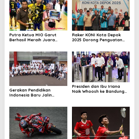
Putra Ketua MIO Garut
Raker KONI Kota Depok
Berhasil Meraih Juara
2025 Dorong Penguatan
Turnamen Bola Voli Antar
Ekosistem Olahraga dan
Desa
Pengembangan Cabor
Baru
Presiden dan Ibu Iriana
Gerakan Pendidikan
Naik Whoosh ke Bandung
Indonesia Baru Jalin
Akan Buka Piala Presiden
Sinergitas Bersama MIO
2024
Indonesia Melalui
Olahraga