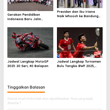
Presiden dan Ibu Iriana
Gerakan Pendidikan
Naik Whoosh ke Bandung
Indonesia Baru Jalin
Akan Buka Piala Presiden
Sinergitas Bersama MIO
2024
Indonesia Melalui
Olahraga
Jadwal Lengkap MotoGP
Jadwal Lengkap Turnamen
2023: 20 Seri, 40 Balapan
Bulu Tangkis BWF 2023,
Jangan Lupa Dukung
Indonesia
Tinggalkan Balasan
Alamat email Anda tidak akan dipublikasikan.
Ruas yang wajib
ditandai
*