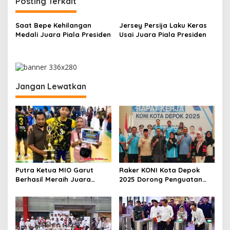
i
Posting Terkait
g
Saat Bepe Kehilangan
Jersey Persija Laku Keras
a
Medali Juara Piala Presiden
Usai Juara Piala Presiden
s
i
p
Jangan Lewatkan
o
s
Putra Ketua MIO Garut
Raker KONI Kota Depok
Berhasil Meraih Juara
2025 Dorong Penguatan
Turnamen Bola Voli Antar
Ekosistem Olahraga dan
Desa
Pengembangan Cabor
Baru