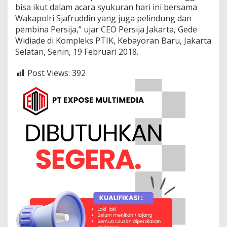
i
bisa ikut dalam acara syukuran hari ini bersama
a
Wakapolri Sjafruddin yang juga pelindung dan
l
pembina Persija,” ujar CEO Persija Jakarta, Gede
a
P
Widiade di Kompleks PTIK, Kebayoran Baru, Jakarta
r
Selatan, Senin, 19 Februari 2018.
e
s
Post Views:
392
i
d
e
n