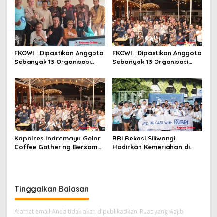
Diminta Usut Tuntas
FKOWI : Dipastikan Anggota
FKOWI : Dipastikan Anggota
Sebanyak 13 Organisasi
Sebanyak 13 Organisasi
Wartawan Sekabupaten
Wartawan Sekabupaten
Indramayu
Indramayu
Kapolres Indramayu Gelar
BRI Bekasi Siliwangi
Coffee Gathering Bersama
Hadirkan Kemeriahan di
Puluhan Insan Media
CFD Bareng BRImo
Tinggalkan Balasan
Alamat email Anda tidak akan dipublikasikan.
Ruas yang wajib