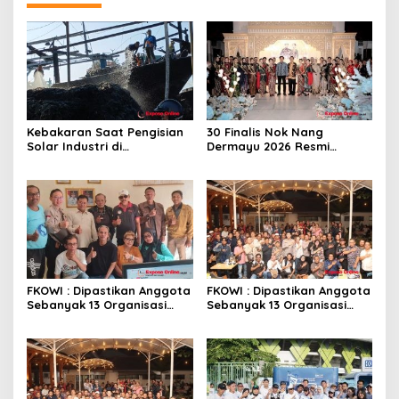
Kebakaran Saat Pengisian
30 Finalis Nok Nang
Solar Industri di
Dermayu 2026 Resmi
Karangsong, Tiga Kapal
Dikukuhkan, Perjalanan
Nelayan Hangus, Polisi
Menuju Duta Daerah
Diminta Usut Tuntas
FKOWI : Dipastikan Anggota
FKOWI : Dipastikan Anggota
Sebanyak 13 Organisasi
Sebanyak 13 Organisasi
Wartawan Sekabupaten
Wartawan Sekabupaten
Indramayu
Indramayu