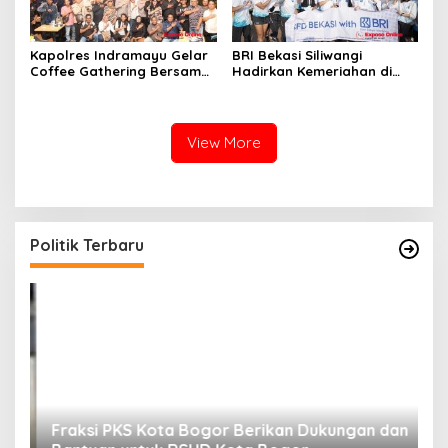
Kapolres Indramayu Gelar
BRI Bekasi Siliwangi
Coffee Gathering Bersama
Hadirkan Kemeriahan di
Puluhan Insan Media
CFD Bareng BRImo
View More
Politik Terbaru
Fraksi PKS Kota Bogor Berikan Dukungan dan
K