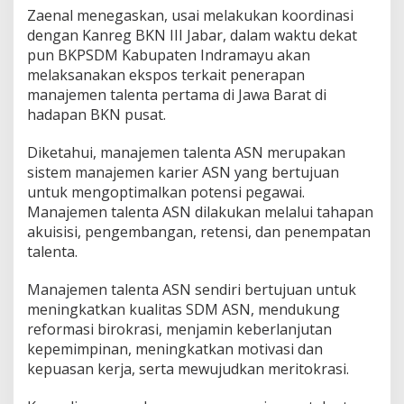
l
Zaenal menegaskan, usai melakukan koordinasi
e
dengan Kanreg BKN III Jabar, dalam waktu dekat
n
pun BKPSDM Kabupaten Indramayu akan
t
a
melaksanakan ekspos terkait penerapan
A
manajemen talenta pertama di Jawa Barat di
S
hadapan BKN pusat.
N
Diketahui, manajemen talenta ASN merupakan
sistem manajemen karier ASN yang bertujuan
untuk mengoptimalkan potensi pegawai.
Manajemen talenta ASN dilakukan melalui tahapan
akuisisi, pengembangan, retensi, dan penempatan
talenta.
Manajemen talenta ASN sendiri bertujuan untuk
meningkatkan kualitas SDM ASN, mendukung
reformasi birokrasi, menjamin keberlanjutan
kepemimpinan, meningkatkan motivasi dan
kepuasan kerja, serta mewujudkan meritokrasi.