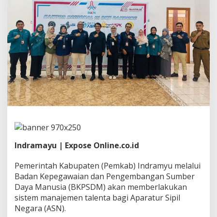
i
L
e
b
i
h
E
f
i
s
i
e
n
D
a
n
P
Indramayu | Expose Online.co.id
e
n
Pemerintah Kabupaten (Pemkab) Indramyu melalui
i
n
Badan Kepegawaian dan Pengembangan Sumber
g
Daya Manusia (BKPSDM) akan memberlakukan
k
sistem manajemen talenta bagi Aparatur Sipil
a
Negara (ASN).
t