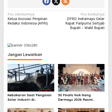
N
Pos sebelumnya
Pos berikutnya
Ketua Asosiasi Pimpinan
DPRD Indramayu Gelar
a
Redaksi Indonesia (APRI)
Rapat Paripurna Sertijab
v
Bupati – Wakil Bupati
i
g
a
Jangan Lewatkan
s
i
p
o
s
Kebakaran Saat Pengisian
30 Finalis Nok Nang
Solar Industri di
Dermayu 2026 Resmi
Karangsong, Tiga Kapal
Dikukuhkan, Perjalanan
Nelayan Hangus, Polisi
Menuju Duta Daerah