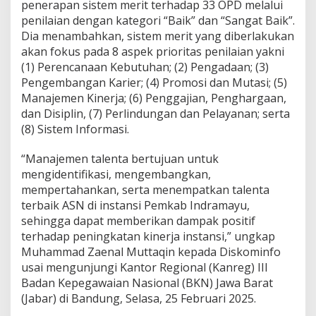
penerapan sistem merit terhadap 33 OPD melalui
r
a
penilaian dengan kategori “Baik” dan “Sangat Baik”.
m
Dia menambahkan, sistem merit yang diberlakukan
a
akan fokus pada 8 aspek prioritas penilaian yakni
y
(1) Perencanaan Kebutuhan; (2) Pengadaan; (3)
u
T
Pengembangan Karier; (4) Promosi dan Mutasi; (5)
e
Manajemen Kinerja; (6) Penggajian, Penghargaan,
r
dan Disiplin, (7) Perlindungan dan Pelayanan; serta
a
(8) Sistem Informasi.
p
k
a
“Manajemen talenta bertujuan untuk
n
mengidentifikasi, mengembangkan,
M
mempertahankan, serta menempatkan talenta
a
terbaik ASN di instansi Pemkab Indramayu,
n
sehingga dapat memberikan dampak positif
a
j
terhadap peningkatan kinerja instansi,” ungkap
e
Muhammad Zaenal Muttaqin kepada Diskominfo
m
usai mengunjungi Kantor Regional (Kanreg) III
e
Badan Kepegawaian Nasional (BKN) Jawa Barat
n
T
(Jabar) di Bandung, Selasa, 25 Februari 2025.
a