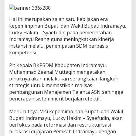
a
n
L
a
Hal ini merupakan salah satu kebijakan era
y
kepemimpinan Bupati dan Wakil Bupati Indramayu,
a
Lucky Hakim – Syaefudin pada pemerintahan
n
Indramayu Reang guna meningkatkan kinerja
a
n
instansi melalui penempatan SDM berbasis
P
kompetensi.
u
b
Plt Kepala BKPSDM Kabupaten Indramayu,
l
Muhammad Zaenal Muttaqin mengatakan,
i
k
pihaknya akan melakukan serangkaian langkah
,
strategis untuk memastikan realisasi
P
pembangunan Manajemen Talenta ASN sehingga
e
penerapan sistem merit berjalan efektif.
m
k
a
Menurutnya, Visi kepemimpinan Bupati dan Wakil
b
Bupati Indramayu, Lucky Hakim – Syaefudin, akan
I
berfokus pada reformasi dan restrukturisasi
n
birokrasi di jajaran Pemkab Indramayu dengan
d