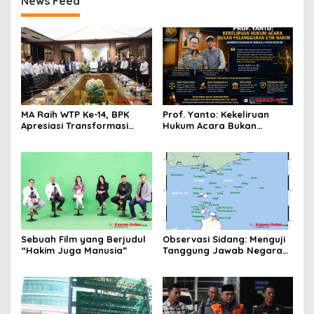
News Feed
MA Raih WTP Ke-14, BPK
Prof. Yanto: Kekeliruan
Apresiasi Transformasi
Hukum Acara Bukan
Digital Peradilan
Pelanggaran Etik Hakim,
Koreksi Dilakukan Melalui
Upaya Hukum
Sebuah Film yang Berjudul
Observasi Sidang: Menguji
“Hakim Juga Manusia”
Tanggung Jawab Negara
atas Iklim