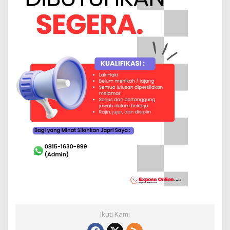
a
Ikuti Kami