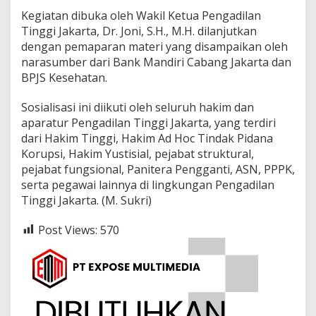
t
Kegiatan dibuka oleh Wakil Ketua Pengadilan
u
r
Tinggi Jakarta, Dr. Joni, S.H., M.H. dilanjutkan
P
dengan pemaparan materi yang disampaikan oleh
e
narasumber dari Bank Mandiri Cabang Jakarta dan
n
BPJS Kesehatan.
g
a
d
Sosialisasi ini diikuti oleh seluruh hakim dan
i
aparatur Pengadilan Tinggi Jakarta, yang terdiri
l
dari Hakim Tinggi, Hakim Ad Hoc Tindak Pidana
a
Korupsi, Hakim Yustisial, pejabat struktural,
n
pejabat fungsional, Panitera Pengganti, ASN, PPPK,
T
i
serta pegawai lainnya di lingkungan Pengadilan
n
Tinggi Jakarta. (M. Sukri)
g
g
Post Views:
570
i
J
a
k
a
r
t