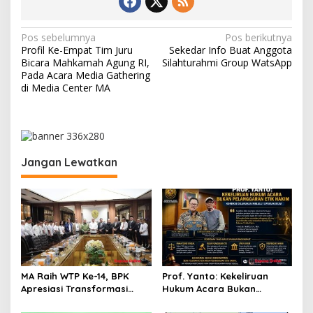
N
Pos sebelumnya
Pos berikutnya
Profil Ke-Empat Tim Juru
Sekedar Info Buat Anggota
a
Bicara Mahkamah Agung RI,
Silahturahmi Group WatsApp
v
Pada Acara Media Gathering
di Media Center MA
i
g
a
s
Jangan Lewatkan
i
p
o
s
MA Raih WTP Ke-14, BPK
Prof. Yanto: Kekeliruan
Apresiasi Transformasi
Hukum Acara Bukan
Digital Peradilan
Pelanggaran Etik Hakim,