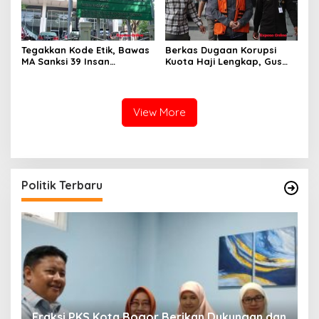
Tegakkan Kode Etik, Bawas
Berkas Dugaan Korupsi
MA Sanksi 39 Insan
Kuota Haji Lengkap, Gus
Peradilan Pada Juli 2026
Yaqut Segera Jalani
Persidangan
View More
Politik Terbaru
Fraksi PKS Kota Bogor Berikan Dukungan dan
K