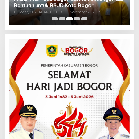
k
Bantuan untuk RSUD Kota Bogor
R
Di Bogor, KESEHATAN, POLITIK
|
November 28, 2025
Di