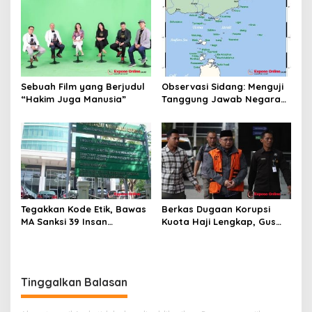
Koreksi Dilakukan Melalui
Upaya Hukum
Sebuah Film yang Berjudul
Observasi Sidang: Menguji
“Hakim Juga Manusia”
Tanggung Jawab Negara
atas Iklim
Tegakkan Kode Etik, Bawas
Berkas Dugaan Korupsi
MA Sanksi 39 Insan
Kuota Haji Lengkap, Gus
Peradilan Pada Juli 2026
Yaqut Segera Jalani
Persidangan
Tinggalkan Balasan