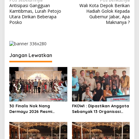
N
Antisipasi Gangguan
Wali Kota Depok Berikan
a
Kamtibmas, Lurah Petojo
Hadiah Golok Kepada
v
Utara Dirikan Beberapa
Gubernur Jabar, Apa
Posko
Maknanya ?
i
g
a
s
Jangan Lewatkan
i
p
o
s
30 Finalis Nok Nang
FKOWI : Dipastikan Anggota
Dermayu 2026 Resmi
Sebanyak 13 Organisasi
Dikukuhkan, Perjalanan
Wartawan Sekabupaten
Menuju Duta Daerah
Indramayu