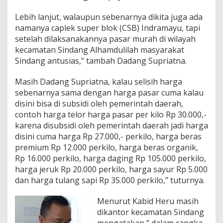
u
h
Lebih lanjut, walaupun sebenarnya dikita juga ada
a
namanya caplek super blok (CSB) Indramayu, tapi
n
setelah dilaksanakannya pasar murah di wilayah
R
a
kecamatan Sindang Alhamdulilah masyarakat
m
Sindang antusias,” tambah Dadang Supriatna.
a
d
Masih Dadang Supriatna, kalau selisih harga
h
sebenarnya sama dengan harga pasar cuma kalau
a
n
disini bisa di subsidi oleh pemerintah daerah,
contoh harga telor harga pasar per kilo Rp 30.000,-
karena disubsidi oleh pemerintah daerah jadi harga
disini cuma harga Rp 27.000,- perkilo, harga beras
premium Rp 12.000 perkilo, harga beras organik,
Rp 16.000 perkilo, harga daging Rp 105.000 perkilo,
harga jeruk Rp 20.000 perkilo, harga sayur Rp 5.000
dan harga tulang sapi Rp 35.000 perkilo,” tuturnya.
Menurut Kabid Heru masih
dikantor kecamatan Sindang
mengatakan,” dalam rangka