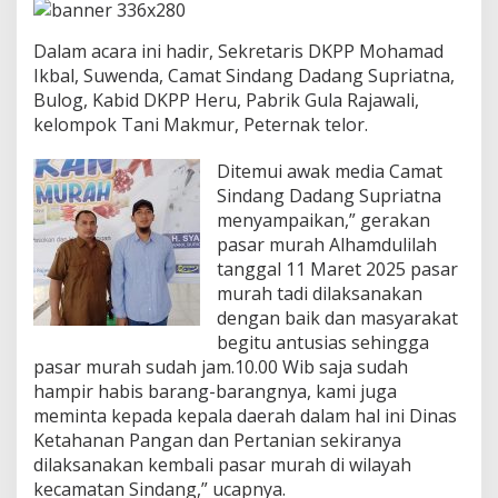
a
k
a
Dalam acara ini hadir, Sekretaris DKPP Mohamad
n
Ikbal, Suwenda, Camat Sindang Dadang Supriatna,
P
Bulog, Kabid DKPP Heru, Pabrik Gula Rajawali,
a
kelompok Tani Makmur, Peternak telor.
n
g
a
Ditemui awak media Camat
n
Sindang Dadang Supriatna
M
menyampaikan,” gerakan
u
pasar murah Alhamdulilah
r
a
tanggal 11 Maret 2025 pasar
h
murah tadi dilaksanakan
u
dengan baik dan masyarakat
n
begitu antusias sehingga
t
pasar murah sudah jam.10.00 Wib saja sudah
u
k
hampir habis barang-barangnya, kami juga
K
meminta kepada kepala daerah dalam hal ini Dinas
e
Ketahanan Pangan dan Pertanian sekiranya
b
dilaksanakan kembali pasar murah di wilayah
u
t
kecamatan Sindang,” ucapnya.