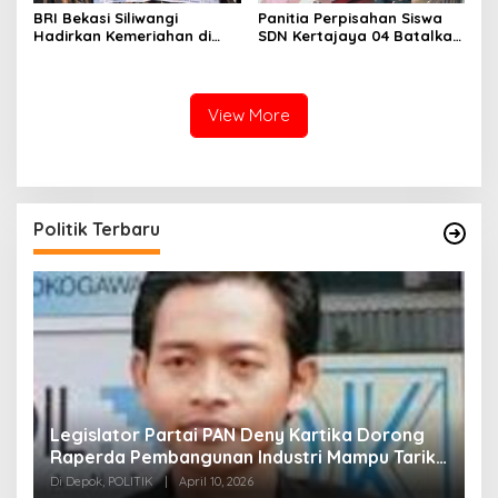
BRI Bekasi Siliwangi
Panitia Perpisahan Siswa
Hadirkan Kemeriahan di
SDN Kertajaya 04 Batalkan
CFD Bareng BRImo
Kegiatan Samenan
View More
Politik Terbaru
Fraksi PKS Kota Bogor Berikan Dukungan dan
K
k
Bantuan untuk RSUD Kota Bogor
R
Di Bogor, KESEHATAN, POLITIK
|
November 28, 2025
Di