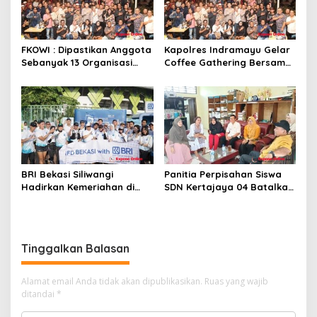
FKOWI : Dipastikan Anggota
Kapolres Indramayu Gelar
Sebanyak 13 Organisasi
Coffee Gathering Bersama
Wartawan Sekabupaten
Puluhan Insan Media
Indramayu
BRI Bekasi Siliwangi
Panitia Perpisahan Siswa
Hadirkan Kemeriahan di
SDN Kertajaya 04 Batalkan
CFD Bareng BRImo
Kegiatan Samenan
Tinggalkan Balasan
Alamat email Anda tidak akan dipublikasikan.
Ruas yang wajib
ditandai
*