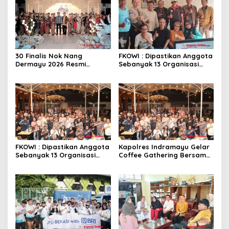
30 Finalis Nok Nang
FKOWI : Dipastikan Anggota
Dermayu 2026 Resmi
Sebanyak 13 Organisasi
Dikukuhkan, Perjalanan
Wartawan Sekabupaten
Menuju Duta Daerah
Indramayu
FKOWI : Dipastikan Anggota
Kapolres Indramayu Gelar
Sebanyak 13 Organisasi
Coffee Gathering Bersama
Wartawan Sekabupaten
Puluhan Insan Media
Indramayu