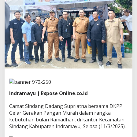
r
i
a
t
n
a
B
e
r
s
a
m
a
D
K
P
P
Indramayu | Expose Online.co.id
G
e
l
Camat Sindang Dadang Supriatna bersama DKPP
a
Gelar Gerakan Pangan Murah dalam rangka
r
kebutuhan bulan Ramadhan, di kantor Kecamatan
G
Sindang Kabupaten Indramayu, Selasa (11/3/2025).
e
r