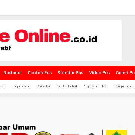
Nasional
Contoh Pos
Standar Pos
Video Pos
Galeri Po
ndra
Sepakbola
Daihatsu
Partai Politik
Sepakbola Kita
Banjir Jaka