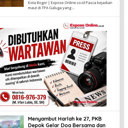
L
Kota Bogor | Expose Online.co.id Pasca kejadian
E
maut di TPA Galuga yang
H
I
R
F
A
N
L
U
B
I
S
Menyambut Harlah ke 27, PKB
Depok Gelar Doa Bersama dan