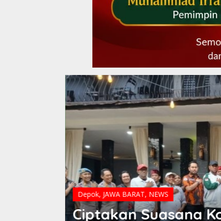
Bogor
,
JAWA BARAT
,
NEWS
etro
Wakil Ketua II DPRD 