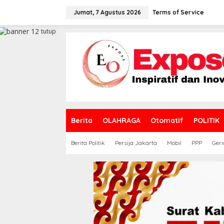
L
e
Jumat, 7 Agustus 2026
Terms of Service
w
a
tutup
t
i
k
e
k
o
n
t
e
Berita
OLAHRAGA
Otomatif
POLITIK
n
Berita Politik
Persija Jakarta
Mobil
PPP
Geri