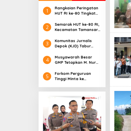
Rangkaian Peringatan
1
HUT RI ke-80 Tingkat
Kecamatan Parung,
Berlangsung Meriah
Semarak HUT ke-80 RI,
2
Kecamatan Tamansari
Gelar Upacara di
Lapangan Kemang
Komunitas Jurnalis
3
Depok (KJD) Tabur
Ikan, Lomba Mancing di
Hut Kemerdekaan RI
Musyawarah Besar
4
ke-80
GMP Tetapkan M. Nur
Talaohu sebagai Ketua
Umum periode 2025-
Forkom Perguruan
5
2028
Tinggi Minta ke
Adityawarman
Alokasikan Beasiswa
untuk Mahasiswa