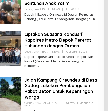
Santunan Anak Yatim
Depok
,
JAWA BARAT
,
NEWS
|
Juli 20, 2025
O
L
Depok | Expose Online.co.id Dewan Pengurus
E
Cabang (DPC) Partai Kebangkitan Bangsa (PKB)
H
I
R
F
Ciptakan Suasana Kondusif,
A
N
Kapolres Metro Depok Pererat
L
U
Hubungan dengan Ormas
B
I
Depok
,
JAWA BARAT
,
NEWS
|
Februari 13, 2025
O
S
L
Depok, Expose Online.co.id Kepala Kepolisian
E
Resort (Kapolres) Metro Depok yang baru,
H
Kombes
A
D
M
I
Jalan Kampung Cireundeu di Desa
N
Godog Lakukan Pembangunan
Rabat Beton Untuk Kepentingan
Warga
Garut
,
JAWA BARAT
,
NEWS
,
PERISTIWA
|
Januari 28,
2025
O
L