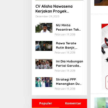
CV Alisha Nawasena
Kerjakan Proyek
Rehabilitasi SDN Ratu
Desember 29, 2025
Jaya 03 Depok Diduga
Langgar RAB
NU Minta
Pesantren Tak
Terprovokasi
Februari 19, 2018
Teror Orang Gila
Rawa Terate
Rutin Banjir,
Anies Bakal Cek
Februari 19, 2018
Pabrik Sekitar
Ini Dia Hubungan
Partai Garuda
dengan
Februari 19, 2018
Gerindra
Strategi PPP
Menangkan Duet
Ganjar dan Gus
Februari 19, 2018
Yasin
Populer
Komentar