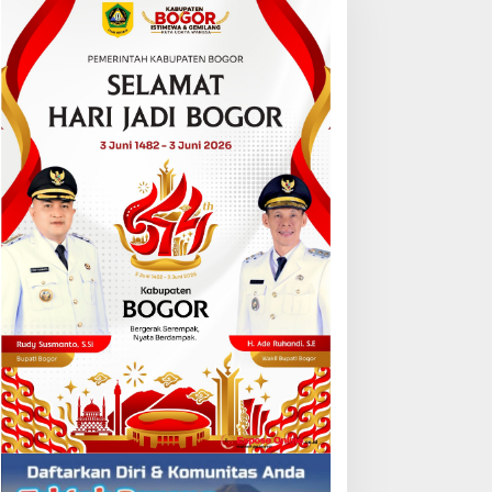
FORSIMEMA-RI Soroti
Kebakaran Saat Peng
Sikap Pasif Aparatur
Solar Industri di
Peradilan Terhadap Media:
Karangsong, Tiga Ka
Menutup Diri Hanya
Nelayan Hangus, Polis
Memperburuk Citra
Diminta Usut Tuntas
Lembaga