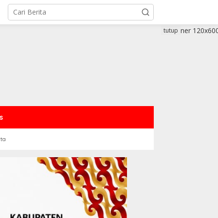
tutup
s
rta