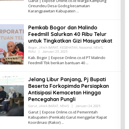
Garut | Expose Online.co.id Warga Kampung
E
Cireundeu Desa Godog kecamatan
H
Karangpawitan Kabupaten
A
D
M
I
Pemkab Bogor dan Malindo
N
Feedmill Salurkan 40 Ribu Telur
untuk Tingkatkan Gizi Masyarakat
Bogor
,
JAWA BARAT
,
KESEHATAN
,
Nasional
,
NEWS
,
RIAU
|
Januari 25, 2025
O
L
Kab. Bogor | Expose Online.co.id PT Malindo
E
Feedmill Tbk berikan bantuan 40
H
A
D
M
Jelang Libur Panjang, Pj Bupati
I
N
Beserta Forkopimda Persiapkan
Antisipasi Kemacetan Hingga
Pencegahan Pungli
Garut
,
JAWA BARAT
,
NEWS
|
Januari 24, 2025
O
L
Garut | Expose Online.co.id Pemerintah
E
Kabupaten (Pemkab) Garut menggelar Rapat
H
Koordinasi (Rakor)
A
D