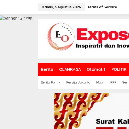
L
e
Kamis, 6 Agustus 2026
Terms of Service
w
a
tutup
t
i
k
e
k
o
n
t
e
Berita
OLAHRAGA
Otomatif
POLITIK
n
Berita Politik
Persija Jakarta
Mobil
PPP
Geri