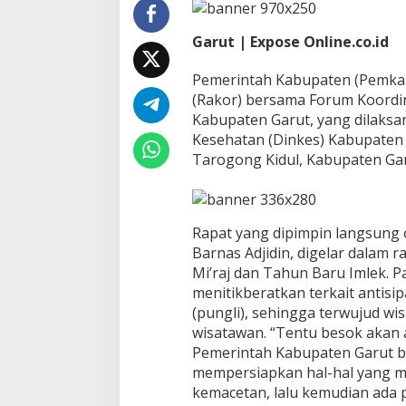
m
d
Garut | Expose Online.co.id
a
P
Pemerintah Kabupaten (Pemkab
e
r
(Rakor) bersama Forum Koordi
s
Kabupaten Garut, yang dilaksa
i
Kesehatan (Dinkes) Kabupaten 
a
Tarogong Kidul, Kabupaten Garu
p
k
a
n
A
Rapat yang dipimpin langsung o
n
Barnas Adjidin, digelar dalam 
t
Mi’raj dan Tahun Baru Imlek. P
i
menitikberatkan terkait antisi
s
i
(pungli), sehingga terwujud w
p
wisatawan. “Tentu besok akan a
a
Pemerintah Kabupaten Garut b
s
mempersiapkan hal-hal yang mu
i
kemacetan, lalu kemudian ada 
K