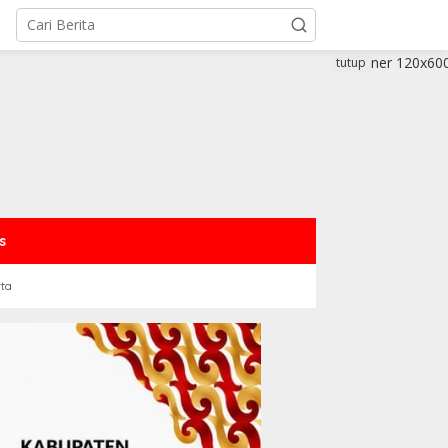
tutup
s
rta