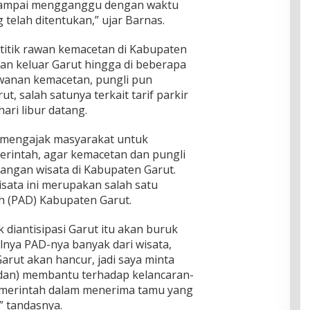
n sampai mengganggu dengan waktu
 telah ditentukan,” ujar Barnas.
titik rawan kemacetan di Kabupaten
dan keluar Garut hingga di beberapa
wanan kemacetan, pungli pun
t, salah satunya terkait tarif parkir
hari libur datang.
s mengajak masyarakat untuk
intah, agar kemacetan dan pungli
angan wisata di Kabupaten Garut.
sata ini merupakan salah satu
h (PAD) Kabupaten Garut.
ak diantisipasi Garut itu akan buruk
ulnya PAD-nya banyak dari wisata,
arut akan hancur, jadi saya minta
dan) membantu terhadap kelancaran-
merintah dalam menerima tamu yang
” tandasnya.