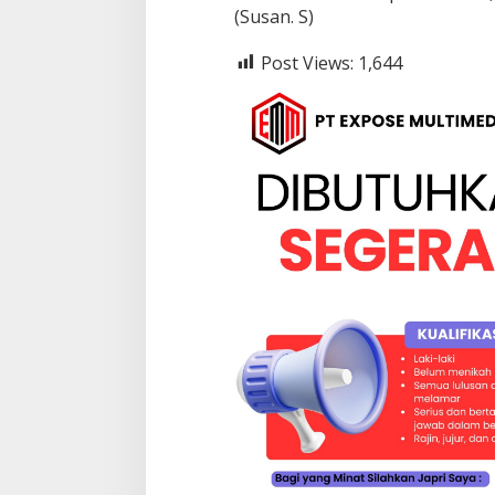
u
(Susan. S)
n
g
Post Views:
1,644
l
i