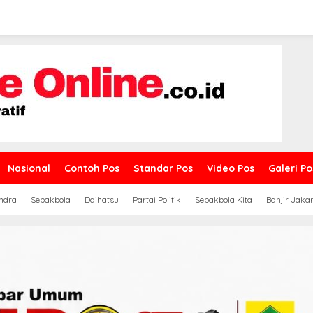
Nasional
Contoh Pos
Standar Pos
Video Pos
Galeri Po
ndra
Sepakbola
Daihatsu
Partai Politik
Sepakbola Kita
Banjir Jaka