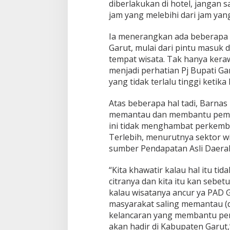
e
diberlakukan di hotel, janga
m
jam yang melebihi dari jam yang
a
c
Ia menerangkan ada beberapa 
e
Garut, mulai dari pintu masuk 
t
a
tempat wisata. Tak hanya kera
n
menjadi perhatian Pj Bupati Garu
H
yang tidak terlalu tinggi ketika 
i
n
Atas beberapa hal tadi, Barna
g
g
memantau dan membantu pemer
a
ini tidak menghambat perkemb
P
Terlebih, menurutnya sektor wi
e
sumber Pendapatan Asli Daera
n
c
e
“Kita khawatir kalau hal itu tid
g
citranya dan kita itu kan sebet
a
kalau wisatanya ancur ya PAD G
h
masyarakat saling memantau (
a
n
kelancaran yang membantu pe
P
akan hadir di Kabupaten Garut,