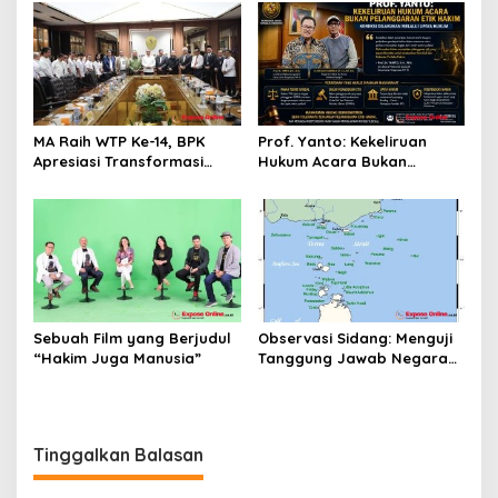
Diri Hanya Memperburuk
Pribadi
Citra Lembaga
MA Raih WTP Ke-14, BPK
Prof. Yanto: Kekeliruan
Apresiasi Transformasi
Hukum Acara Bukan
Digital Peradilan
Pelanggaran Etik Hakim,
Koreksi Dilakukan Melalui
Upaya Hukum
Sebuah Film yang Berjudul
Observasi Sidang: Menguji
“Hakim Juga Manusia”
Tanggung Jawab Negara
atas Iklim
Tinggalkan Balasan