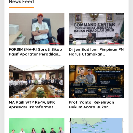
News Feed
FORSIMEMA-RI Soroti Sikap
Dirjen Badilum: Pimpinan PN
Pasif Aparatur Peradilan
Harus Utamakan
Terhadap Media: Menutup
Kepentingan Lembaga dari
Diri Hanya Memperburuk
Pribadi
Citra Lembaga
MA Raih WTP Ke-14, BPK
Prof. Yanto: Kekeliruan
Apresiasi Transformasi
Hukum Acara Bukan
Digital Peradilan
Pelanggaran Etik Hakim,
Koreksi Dilakukan Melalui
Upaya Hukum