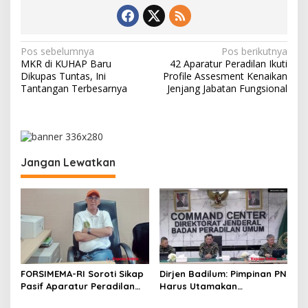
N
Pos sebelumnya
Pos berikutnya
MKR di KUHAP Baru
42 Aparatur Peradilan Ikuti
a
Dikupas Tuntas, Ini
Profile Assesment Kenaikan
v
Tantangan Terbesarnya
Jenjang Jabatan Fungsional
i
g
a
Jangan Lewatkan
s
i
p
o
s
FORSIMEMA-RI Soroti Sikap
Dirjen Badilum: Pimpinan PN
Pasif Aparatur Peradilan
Harus Utamakan
Terhadap Media: Menutup
Kepentingan Lembaga dari