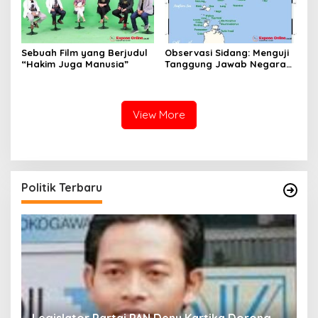
Sebuah Film yang Berjudul
Observasi Sidang: Menguji
“Hakim Juga Manusia”
Tanggung Jawab Negara
atas Iklim
View More
Politik Terbaru
Legislator Partai PAN Deny Kartika Dorong
F