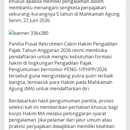
khusus apabila memiliki pengalaman dalam
T
e
membantu menangani sengketa perpajakan
r
sekurang-kurangnya 5 tahun di Mahkamah Agung.
t
Senin, 22 Juni 2026.
a
r
i
k
A
Panitia Pusat Rekrutmen Calon Hakim Pengadilan
m
Pajak Tahun Anggaran 2026 resmi membuka
b
pendaftaran untuk mengisi kebutuhan formasi
i
hakim di lingkungan Pengadilan Pajak.
l
Pengumuman bernomor PENG-1/PHPP/2026
P
e
tersebut guna mengundang putra-putri terbaik
l
bangsa, termasuk para Hakim pada Mahkamah
u
Agung (MA) untuk mendaftarkan diri.
a
n
Berdasarkan hasil pengumuman panitia, proses
g
I
seleksi kali ini memberikan perhatian khusus bagi
n
korps Hakim MA melalui pelonggaran syarat
i
pengalaman. Jika pelamar dari jalur umum atau
?
praktisi perpajakan diwajibkan memiliki keahlian