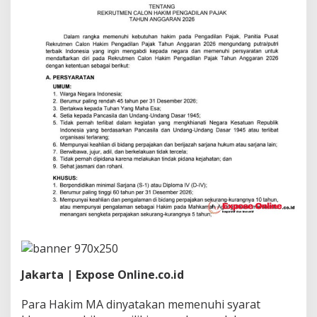
H
a
k
i
m
M
A
d
i
P
e
n
g
a
d
i
l
a
n
P
a
j
Jakarta | Expose Online.co.id
a
k
Para Hakim MA dinyatakan memenuhi syarat
,