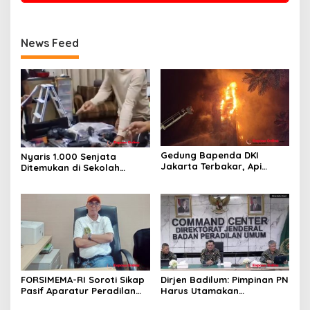
News Feed
Gedung Bapenda DKI
Nyaris 1.000 Senjata
Jakarta Terbakar, Api
Ditemukan di Sekolah
Merambat hingga Lantai 16
Jakarta Selatan, Polisi
Turun Tangan
FORSIMEMA-RI Soroti Sikap
Dirjen Badilum: Pimpinan PN
Pasif Aparatur Peradilan
Harus Utamakan
Terhadap Media: Menutup
Kepentingan Lembaga dari