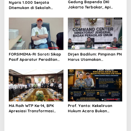
Gedung Bapenda DKI
Nyaris 1.000 Senjata
Jakarta Terbakar, Api
Ditemukan di Sekolah
Merambat hingga Lantai 16
Jakarta Selatan, Polisi
Turun Tangan
FORSIMEMA-RI Soroti Sikap
Dirjen Badilum: Pimpinan PN
Pasif Aparatur Peradilan
Harus Utamakan
Terhadap Media: Menutup
Kepentingan Lembaga dari
Diri Hanya Memperburuk
Pribadi
Citra Lembaga
MA Raih WTP Ke-14, BPK
Prof. Yanto: Kekeliruan
Apresiasi Transformasi
Hukum Acara Bukan
Digital Peradilan
Pelanggaran Etik Hakim,
Koreksi Dilakukan Melalui
Upaya Hukum