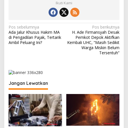
Ikuti Kami
N
Pos sebelumnya
Pos berikutnya
Ada Jalur Khusus Hakim MA
H. Ade Firmansyah Desak
a
di Pengadilan Pajak, Tertarik
Pemkot Depok Aktifkan
v
Ambil Peluang Ini?
Kembali UHC, “Masih Sedikit
Warga Miskin Belum
i
Tersentuh”
g
a
s
i
Jangan Lewatkan
p
o
s