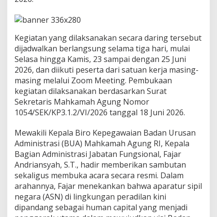
t
K
e
n
a
Kegiatan yang dilaksanakan secara daring tersebut
i
dijadwalkan berlangsung selama tiga hari, mulai
k
Selasa hingga Kamis, 23 sampai dengan 25 Juni
a
2026, dan diikuti peserta dari satuan kerja masing-
n
masing melalui Zoom Meeting. Pembukaan
J
e
kegiatan dilaksanakan berdasarkan Surat
n
Sekretaris Mahkamah Agung Nomor
j
1054/SEK/KP3.1.2/VI/2026 tanggal 18 Juni 2026.
a
n
Mewakili Kepala Biro Kepegawaian Badan Urusan
g
J
Administrasi (BUA) Mahkamah Agung RI, Kepala
a
Bagian Administrasi Jabatan Fungsional, Fajar
b
Andriansyah, S.T., hadir memberikan sambutan
a
sekaligus membuka acara secara resmi. Dalam
t
a
arahannya, Fajar menekankan bahwa aparatur sipil
n
negara (ASN) di lingkungan peradilan kini
F
dipandang sebagai human capital yang menjadi
u