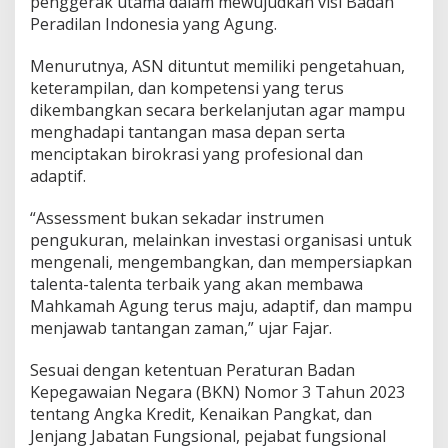
penggerak utama dalam mewujudkan visi Badan
n
Peradilan Indonesia yang Agung.
g
s
i
Menurutnya, ASN dituntut memiliki pengetahuan,
o
keterampilan, dan kompetensi yang terus
n
dikembangkan secara berkelanjutan agar mampu
a
menghadapi tantangan masa depan serta
l
menciptakan birokrasi yang profesional dan
adaptif.
“Assessment bukan sekadar instrumen
pengukuran, melainkan investasi organisasi untuk
mengenali, mengembangkan, dan mempersiapkan
talenta-talenta terbaik yang akan membawa
Mahkamah Agung terus maju, adaptif, dan mampu
menjawab tantangan zaman,” ujar Fajar.
Sesuai dengan ketentuan Peraturan Badan
Kepegawaian Negara (BKN) Nomor 3 Tahun 2023
tentang Angka Kredit, Kenaikan Pangkat, dan
Jenjang Jabatan Fungsional, pejabat fungsional