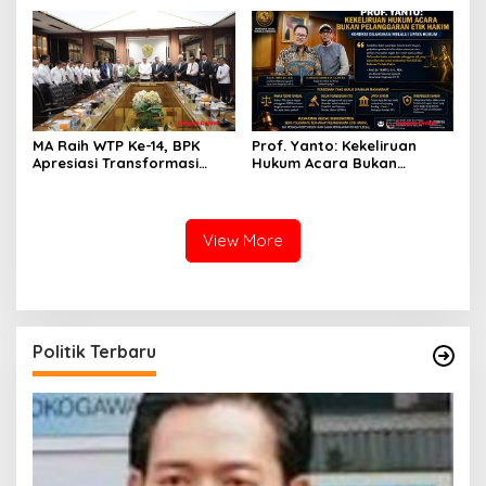
Diri Hanya Memperburuk
Pribadi
Citra Lembaga
MA Raih WTP Ke-14, BPK
Prof. Yanto: Kekeliruan
Apresiasi Transformasi
Hukum Acara Bukan
Digital Peradilan
Pelanggaran Etik Hakim,
Koreksi Dilakukan Melalui
Upaya Hukum
View More
Politik Terbaru