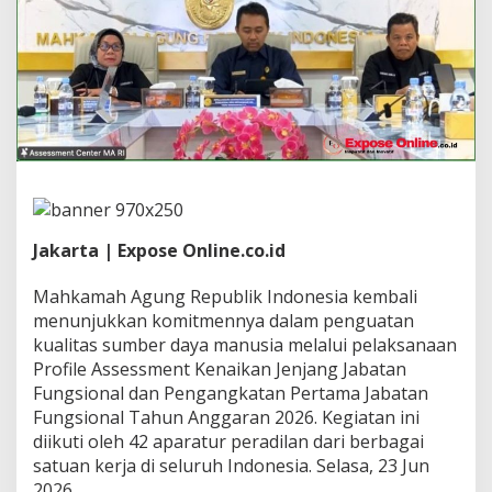
d
i
l
a
n
I
k
u
t
i
P
r
o
Jakarta | Expose Online.co.id
f
i
Mahkamah Agung Republik Indonesia kembali
l
menunjukkan komitmennya dalam penguatan
e
A
kualitas sumber daya manusia melalui pelaksanaan
s
Profile Assessment Kenaikan Jenjang Jabatan
s
Fungsional dan Pengangkatan Pertama Jabatan
e
Fungsional Tahun Anggaran 2026. Kegiatan ini
s
m
diikuti oleh 42 aparatur peradilan dari berbagai
e
satuan kerja di seluruh Indonesia. Selasa, 23 Jun
n
2026.