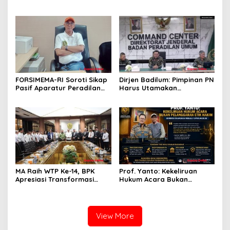
Merambat hingga Lantai 16
Jakarta Selatan, Polisi
Turun Tangan
FORSIMEMA-RI Soroti Sikap
Dirjen Badilum: Pimpinan PN
Pasif Aparatur Peradilan
Harus Utamakan
Terhadap Media: Menutup
Kepentingan Lembaga dari
Diri Hanya Memperburuk
Pribadi
Citra Lembaga
MA Raih WTP Ke-14, BPK
Prof. Yanto: Kekeliruan
Apresiasi Transformasi
Hukum Acara Bukan
Digital Peradilan
Pelanggaran Etik Hakim,
Koreksi Dilakukan Melalui
Upaya Hukum
View More