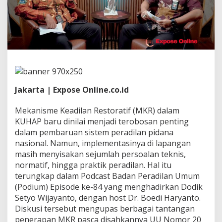
D
i
k
u
p
a
s
T
u
n
Jakarta | Expose Online.co.id
t
a
s
Mekanisme Keadilan Restoratif (MKR) dalam
,
KUHAP baru dinilai menjadi terobosan penting
I
dalam pembaruan sistem peradilan pidana
n
nasional. Namun, implementasinya di lapangan
i
T
masih menyisakan sejumlah persoalan teknis,
a
normatif, hingga praktik peradilan. Hal itu
n
terungkap dalam Podcast Badan Peradilan Umum
t
(Podium) Episode ke-84 yang menghadirkan Dodik
a
Setyo Wijayanto, dengan host Dr. Boedi Haryanto.
n
g
Diskusi tersebut mengupas berbagai tantangan
a
penerapan MKR pasca disahkannya UU Nomor 20