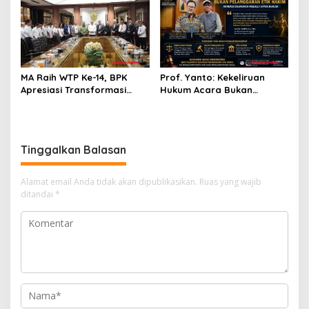
Citra Lembaga
MA Raih WTP Ke-14, BPK
Prof. Yanto: Kekeliruan
Apresiasi Transformasi
Hukum Acara Bukan
Digital Peradilan
Pelanggaran Etik Hakim,
Koreksi Dilakukan Melalui
Upaya Hukum
Tinggalkan Balasan
Alamat email Anda tidak akan dipublikasikan.
Ruas yang wajib
ditandai
*