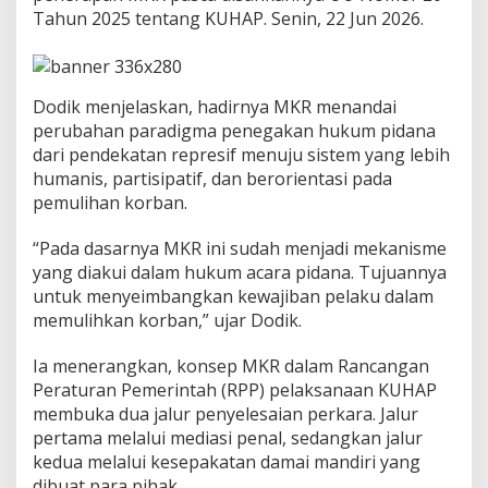
n
Tahun 2025 tentang KUHAP. Senin, 22 Jun 2026.
T
e
r
b
e
Dodik menjelaskan, hadirnya MKR menandai
s
perubahan paradigma penegakan hukum pidana
a
dari pendekatan represif menuju sistem yang lebih
r
humanis, partisipatif, dan berorientasi pada
n
pemulihan korban.
y
a
“Pada dasarnya MKR ini sudah menjadi mekanisme
yang diakui dalam hukum acara pidana. Tujuannya
untuk menyeimbangkan kewajiban pelaku dalam
memulihkan korban,” ujar Dodik.
Ia menerangkan, konsep MKR dalam Rancangan
Peraturan Pemerintah (RPP) pelaksanaan KUHAP
membuka dua jalur penyelesaian perkara. Jalur
pertama melalui mediasi penal, sedangkan jalur
kedua melalui kesepakatan damai mandiri yang
dibuat para pihak.