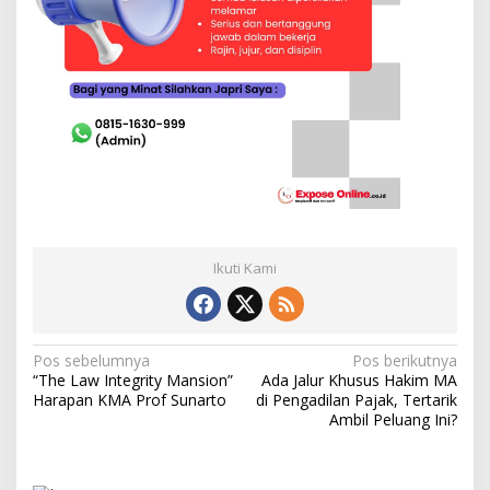
Ikuti Kami
N
Pos sebelumnya
Pos berikutnya
“The Law Integrity Mansion”
Ada Jalur Khusus Hakim MA
a
Harapan KMA Prof Sunarto
di Pengadilan Pajak, Tertarik
v
Ambil Peluang Ini?
i
g