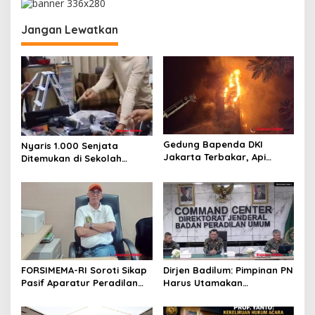
a
Jangan Lewatkan
s
i
p
o
s
Gedung Bapenda DKI
Nyaris 1.000 Senjata
Jakarta Terbakar, Api
Ditemukan di Sekolah
Merambat hingga Lantai 16
Jakarta Selatan, Polisi
Turun Tangan
FORSIMEMA-RI Soroti Sikap
Dirjen Badilum: Pimpinan PN
Pasif Aparatur Peradilan
Harus Utamakan
Terhadap Media: Menutup
Kepentingan Lembaga dari
Diri Hanya Memperburuk
Pribadi