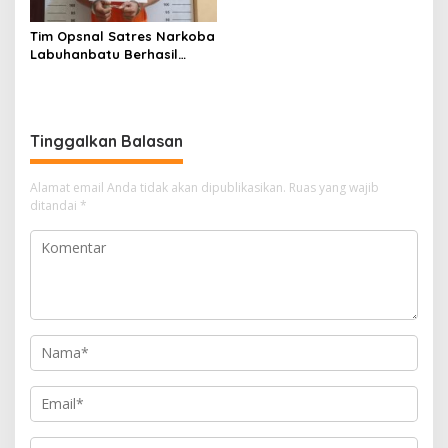
H Di gedung Nasional
Rantauprapat
Tim Opsnal Satres Narkoba
Labuhanbatu Berhasil
Amankan Diduga Pelaku
Penjual Sabu
Tinggalkan Balasan
Alamat email Anda tidak akan dipublikasikan.
Ruas yang wajib
ditandai
*