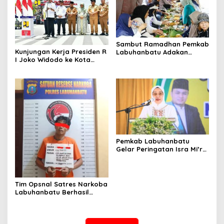
Sambut Ramadhan Pemkab
Kunjungan Kerja Presiden R
Labuhanbatu Adakan
I Joko Widodo ke Kota
Acara Punggahan
Tanjungbalai Hari ini
Menjadi Sejarah Bagi
Warga Masyarakat
Pemkab Labuhanbatu
Gelar Peringatan Isra Mi’raj
Nabi Muhammad SAW 1445
H Di gedung Nasional
Rantauprapat
Tim Opsnal Satres Narkoba
Labuhanbatu Berhasil
Amankan Diduga Pelaku
Penjual Sabu