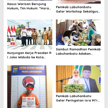
Kasus Warisan Berujung
Pemkab Labuhanbatu
Hukum, Tim Hukum: “Horas
Gelar Workshop Sekaligus
Bertindak Sesuai Kuasa
Sertifikasi Uji Kompetensi
dan Kesepakatan”
Fotografi Level 3
Sambut Ramadhan Pemkab
Kunjungan Kerja Presiden R
Labuhanbatu Adakan
I Joko Widodo ke Kota
Acara Punggahan
Tanjungbalai Hari ini
Menjadi Sejarah Bagi
Warga Masyarakat
Pemkab Labuhanbatu
Gelar Peringatan Isra Mi’raj
Nabi Muhammad SAW 1445