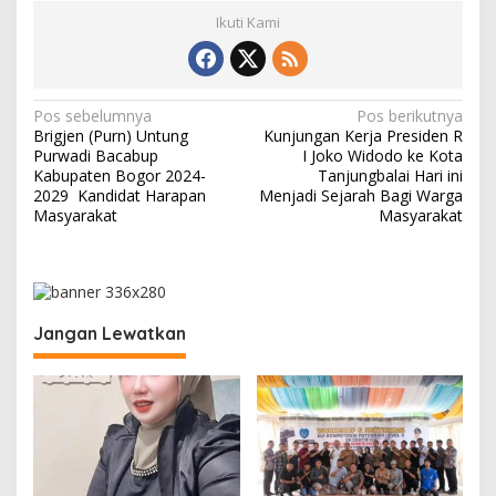
Ikuti Kami
N
Pos sebelumnya
Pos berikutnya
Brigjen (Purn) Untung
Kunjungan Kerja Presiden R
a
Purwadi Bacabup
I Joko Widodo ke Kota
v
Kabupaten Bogor 2024-
Tanjungbalai Hari ini
2029 Kandidat Harapan
Menjadi Sejarah Bagi Warga
i
Masyarakat
Masyarakat
g
a
s
i
Jangan Lewatkan
p
o
s