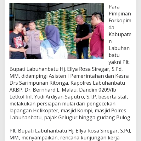
g
Para
a
n
Pimpinan
P
Forkopim
r
da
e
Kabupate
s
n
i
d
Labuhan
e
batu
n
yakni Plt.
R
Bupati Labuhanbatu Hj. Ellya Rosa Siregar, S.Pd,
I
k
MM, didampingi Asisten I Pemerintahan dan Kesra
e
Drs Sarimpunan Ritonga, Kapolres Labuhanbatu
L
AKBP. Dr. Bernhard L. Malau, Dandim 0209/lb
a
Letkol Inf. Yudi Ardiyan Saputro, S.I.P. beserta staf,
b
melakukan persiapan mulai dari pengecekan
u
h
lapangan Helikopter, masjid Kompi, masjid Polres
a
Labuhanbatu, pajak Gelugur hingga gudang Bulog.
n
b
Plt. Bupati Labuhanbatu Hj. Ellya Rosa Siregar, S.Pd,
a
MM, menyampaikan, rencana kunjungan kerja
t