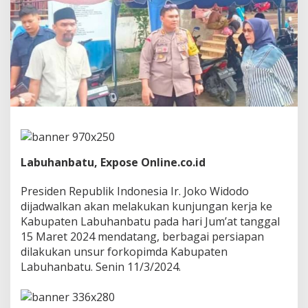
k
a
n
P
e
r
s
i
a
p
a
n
S
Labuhanbatu, Expose Online.co.id
a
m
b
Presiden Republik Indonesia Ir. Joko Widodo
u
dijadwalkan akan melakukan kunjungan kerja ke
t
Kabupaten Labuhanbatu pada hari Jum’at tanggal
K
15 Maret 2024 mendatang, berbagai persiapan
e
d
dilakukan unsur forkopimda Kabupaten
a
Labuhanbatu. Senin 11/3/2024.
t
a
n