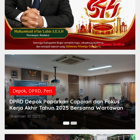
Depok
,
Hubungan Media
,
JAWA BARAT
,
Pers
Kejari Depok Jalin Sinergi dengan Insan Pers
untuk Perkuat Transparansi Penegakan
Hukum
November 6, 2025