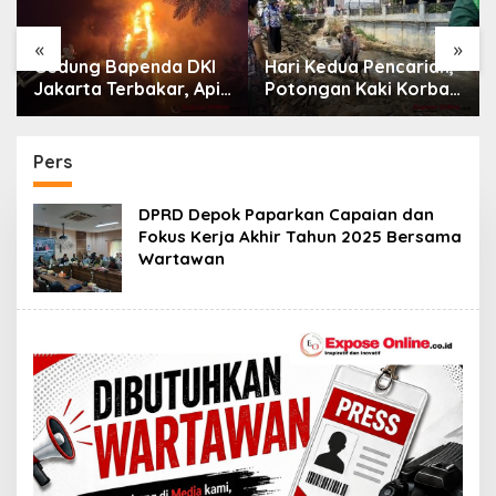
«
»
Hari Kedua Pencarian,
FORSIMEMA-RI Soroti
Potongan Kaki Korban
Sikap Pasif Aparatur
Mutilasi di Depok
Peradilan Terhadap
Belum Ditemukan
Media: Menutup Diri
Hanya Memperburuk
Pers
Citra Lembaga
DPRD Depok Paparkan Capaian dan
Fokus Kerja Akhir Tahun 2025 Bersama
Wartawan