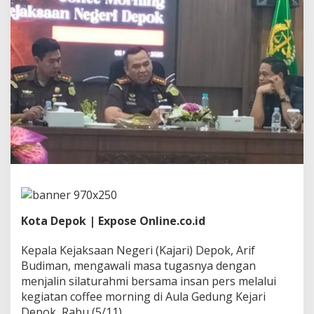
i
n
S
i
n
e
r
g
i
d
e
n
g
a
n
I
n
s
Kota Depok | Expose Online.co.id
a
n
Kepala Kejaksaan Negeri (Kajari) Depok, Arif
P
Budiman, mengawali masa tugasnya dengan
e
r
menjalin silaturahmi bersama insan pers melalui
s
kegiatan coffee morning di Aula Gedung Kejari
u
Depok, Rabu (5/11).