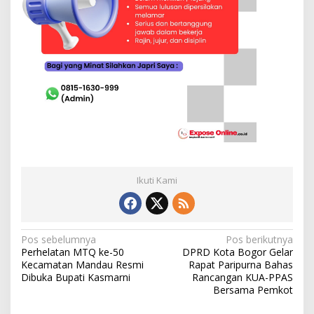
Ikuti Kami
N
Pos sebelumnya
Pos berikutnya
Perhelatan MTQ ke-50
DPRD Kota Bogor Gelar
a
Kecamatan Mandau Resmi
Rapat Paripurna Bahas
v
Dibuka Bupati Kasmarni
Rancangan KUA-PPAS
Bersama Pemkot
i