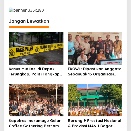
g
a
s
Jangan Lewatkan
i
p
o
s
Kasus Mutilasi di Depok
FKOWI : Dipastikan Anggota
Terungkap, Polisi Tangkap
Sebanyak 13 Organisasi
Pelaku dan Dalami Motif
Wartawan Sekabupaten
Pembunuhan
Indramayu
Kapolres Indramayu Gelar
Borong 9 Prestasi Nasional
Coffee Gathering Bersama
& Provinsi MAN 1 Bogor
Puluhan Insan Media
Buka Tahun Ajaran