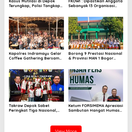
Kasus Mutilasi di Depok
FKOWI : Dipastikan Anggota
Terungkap, Polisi Tangkap
Sebanyak 13 Organisasi
Pelaku dan Dalami Motif
Wartawan Sekabupaten
Pembunuhan
Indramayu
Kapolres Indramayu Gelar
Borong 9 Prestasi Nasional
Coffee Gathering Bersama
& Provinsi MAN 1 Bogor
Puluhan Insan Media
Buka Tahun Ajaran
2026/2027 degan Gemilang
Takraw Depok Sabet
Ketum FORSIMEMA Apresiasi
Peringkat Tiga Nasional,
Sambutan Hangat Humas
Siap Kejar Tiga Emas di
PN Palangkaraya Terhadap
Porprov Jabar
Silaturahmi Media
View More