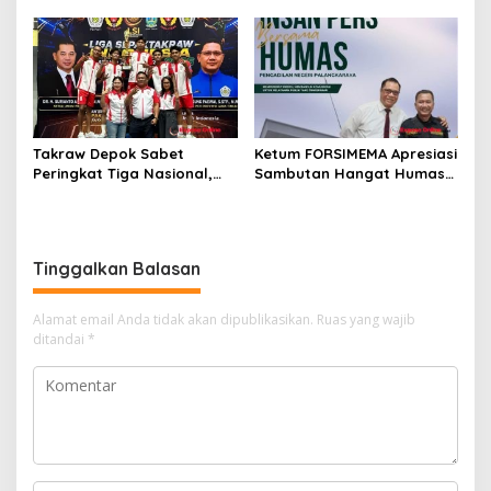
2026/2027 degan Gemilang
Takraw Depok Sabet
Ketum FORSIMEMA Apresiasi
Peringkat Tiga Nasional,
Sambutan Hangat Humas
Siap Kejar Tiga Emas di
PN Palangkaraya Terhadap
Porprov Jabar
Silaturahmi Media
Tinggalkan Balasan
Alamat email Anda tidak akan dipublikasikan.
Ruas yang wajib
ditandai
*