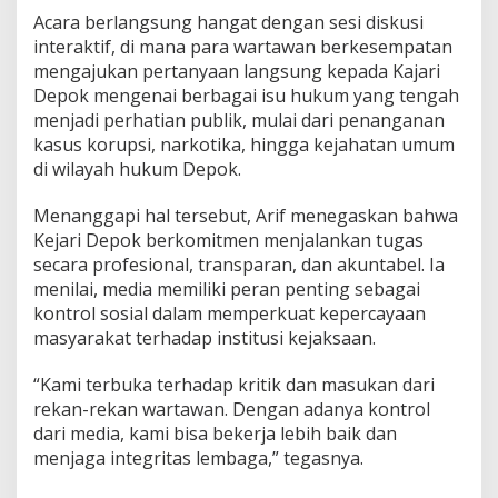
n
Acara berlangsung hangat dengan sesi diskusi
e
interaktif, di mana para wartawan berkesempatan
g
a
mengajukan pertanyaan langsung kepada Kajari
k
Depok mengenai berbagai isu hukum yang tengah
a
menjadi perhatian publik, mulai dari penanganan
n
kasus korupsi, narkotika, hingga kejahatan umum
H
di wilayah hukum Depok.
u
k
u
Menanggapi hal tersebut, Arif menegaskan bahwa
m
Kejari Depok berkomitmen menjalankan tugas
secara profesional, transparan, dan akuntabel. Ia
menilai, media memiliki peran penting sebagai
kontrol sosial dalam memperkuat kepercayaan
masyarakat terhadap institusi kejaksaan.
“Kami terbuka terhadap kritik dan masukan dari
rekan-rekan wartawan. Dengan adanya kontrol
dari media, kami bisa bekerja lebih baik dan
menjaga integritas lembaga,” tegasnya.