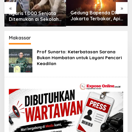
«
»
Gedung Bapenda DKI
Nyaris 1.000 Senjata
Jakarta Terbakar, Api
Ditemukan di Sekolah
Merambat hingga
Jakarta Selatan, Polisi
Lantai 16
Turun Tangan
Makassar
Prof Sunarto: Keterbatasan Sarana
Bukan Hambatan untuk Layani Pencari
Keadilan