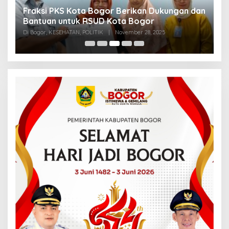
Fraksi PKS Kota Bogor Berikan Dukungan dan
K
k
Bantuan untuk RSUD Kota Bogor
R
Di Bogor, KESEHATAN, POLITIK
|
November 28, 2025
Di