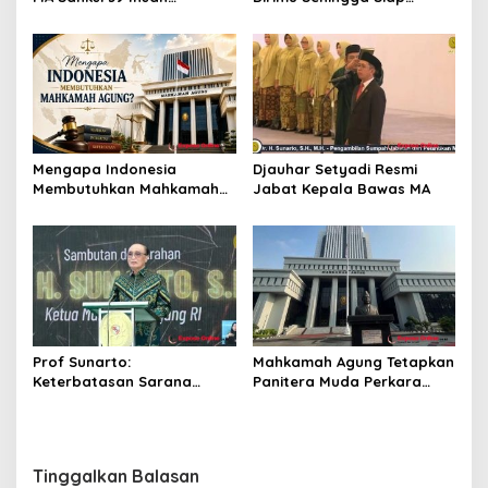
Peradilan Pada Juli 2026
Menjadi Pejabat yang
Profesional”
Mengapa Indonesia
Djauhar Setyadi Resmi
Membutuhkan Mahkamah
Jabat Kepala Bawas MA
Agung?
Prof Sunarto:
Mahkamah Agung Tetapkan
Keterbatasan Sarana
Panitera Muda Perkara
Bukan Hambatan untuk
Pidana dan Perdata Khusus
Layani Pencari Keadilan
Tahun 2026
Tinggalkan Balasan