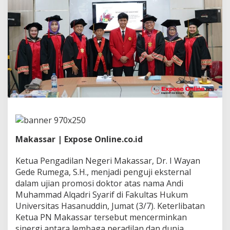
t
e
r
n
a
l
P
r
o
m
o
s
i
D
o
Makassar | Expose Online.co.id
k
t
o
Ketua Pengadilan Negeri Makassar, Dr. I Wayan
r
Gede Rumega, S.H., menjadi penguji eksternal
,
dalam ujian promosi doktor atas nama Andi
K
Muhammad Alqadri Syarif di Fakultas Hukum
e
t
Universitas Hasanuddin, Jumat (3/7). Keterlibatan
u
Ketua PN Makassar tersebut mencerminkan
a
sinergi antara lembaga peradilan dan dunia