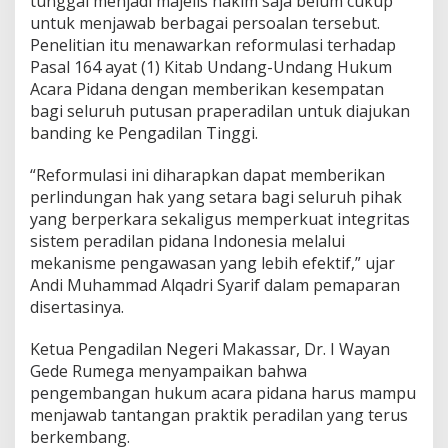
tunggal menjadi majelis hakim saja belum cukup
n
untuk menjawab berbagai persoalan tersebut.
i
a
Penelitian itu menawarkan reformulasi terhadap
A
Pasal 164 ayat (1) Kitab Undang-Undang Hukum
k
Acara Pidana dengan memberikan kesempatan
a
bagi seluruh putusan praperadilan untuk diajukan
d
banding ke Pengadilan Tinggi.
e
m
i
“Reformulasi ini diharapkan dapat memberikan
k
perlindungan hak yang setara bagi seluruh pihak
yang berperkara sekaligus memperkuat integritas
sistem peradilan pidana Indonesia melalui
mekanisme pengawasan yang lebih efektif,” ujar
Andi Muhammad Alqadri Syarif dalam pemaparan
disertasinya.
Ketua Pengadilan Negeri Makassar, Dr. I Wayan
Gede Rumega menyampaikan bahwa
pengembangan hukum acara pidana harus mampu
menjawab tantangan praktik peradilan yang terus
berkembang.