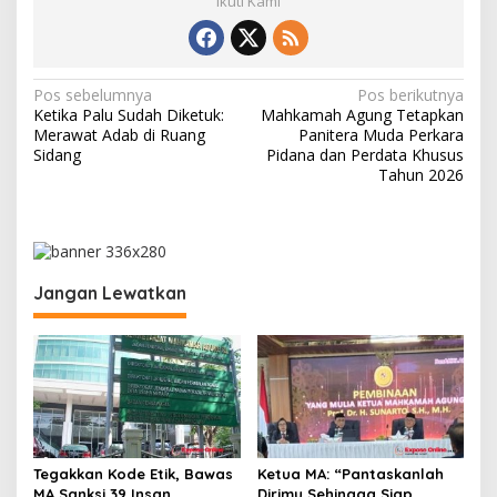
Ikuti Kami
N
Pos sebelumnya
Pos berikutnya
Ketika Palu Sudah Diketuk:
Mahkamah Agung Tetapkan
a
Merawat Adab di Ruang
Panitera Muda Perkara
v
Sidang
Pidana dan Perdata Khusus
Tahun 2026
i
g
a
s
Jangan Lewatkan
i
p
o
s
Tegakkan Kode Etik, Bawas
Ketua MA: “Pantaskanlah
MA Sanksi 39 Insan
Dirimu Sehingga Siap