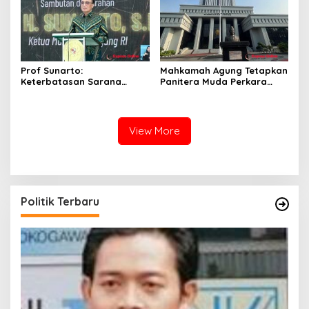
Prof Sunarto:
Mahkamah Agung Tetapkan
Keterbatasan Sarana
Panitera Muda Perkara
Bukan Hambatan untuk
Pidana dan Perdata Khusus
Layani Pencari Keadilan
Tahun 2026
View More
Politik Terbaru