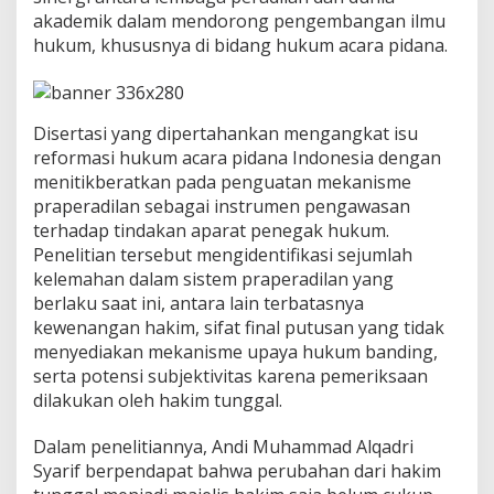
P
akademik dalam mendorong pengembangan ilmu
N
hukum, khususnya di bidang hukum acara pidana.
M
a
k
a
s
Disertasi yang dipertahankan mengangkat isu
s
reformasi hukum acara pidana Indonesia dengan
a
menitikberatkan pada penguatan mekanisme
r
D
praperadilan sebagai instrumen pengawasan
o
terhadap tindakan aparat penegak hukum.
r
Penelitian tersebut mengidentifikasi sejumlah
o
kelemahan dalam sistem praperadilan yang
n
berlaku saat ini, antara lain terbatasnya
g
S
kewenangan hakim, sifat final putusan yang tidak
i
menyediakan mekanisme upaya hukum banding,
n
serta potensi subjektivitas karena pemeriksaan
e
dilakukan oleh hakim tunggal.
r
g
i
Dalam penelitiannya, Andi Muhammad Alqadri
D
Syarif berpendapat bahwa perubahan dari hakim
u