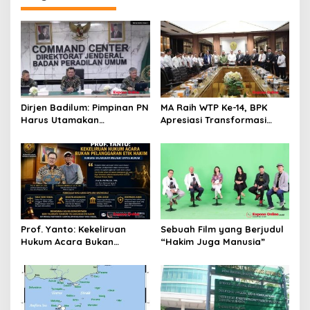
i
p
o
s
Dirjen Badilum: Pimpinan PN
MA Raih WTP Ke-14, BPK
Harus Utamakan
Apresiasi Transformasi
Kepentingan Lembaga dari
Digital Peradilan
Pribadi
Prof. Yanto: Kekeliruan
Sebuah Film yang Berjudul
Hukum Acara Bukan
“Hakim Juga Manusia”
Pelanggaran Etik Hakim,
Koreksi Dilakukan Melalui
Upaya Hukum