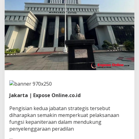
e
t
a
p
k
a
n
P
a
n
i
t
e
r
a
M
u
Jakarta | Expose Online.co.id
d
a
P
Pengisian kedua jabatan strategis tersebut
e
diharapkan semakin memperkuat pelaksanaan
r
fungsi kepaniteraan dalam mendukung
k
penyelenggaraan peradilan
a
r