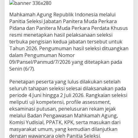
a
P
i
Mahkamah Agung Republik Indonesia melalui
d
Panitia Seleksi Jabatan Panitera Muda Perkara
a
Pidana dan Panitera Muda Perkara Perdata Khusus
n
resmi menetapkan hasil pelaksanaan seleksi
a
d
terbuka pengisian kedua jabatan tersebut untuk
a
Tahun 2026. Pengumuman hasil seleksi dituangkan
n
dalam Pengumuman Nomor
P
09/Pansel/Panmud/7/2026 yang ditetapkan pada
e
r
Senin (6/7).
d
a
Penetapan peserta yang lulus dilakukan setelah
t
seluruh tahapan seleksi selesai dilaksanakan pada
a
periode 4 Juni hingga 2 Juli 2026. Rangkaian seleksi
K
h
meliputi uji kompetensi, profile assessment,
u
eksaminasi putusan, penelusuran rekam jejak
s
melalui Badan Pengawasan Mahkamah Agung,
u
Komisi Yudisial, PPATK, KPK, serta masukan dari
s
masyarakat umum, yang kemudian dilanjutkan
T
a
dengan wawancara oleh Panitia Seleksi.