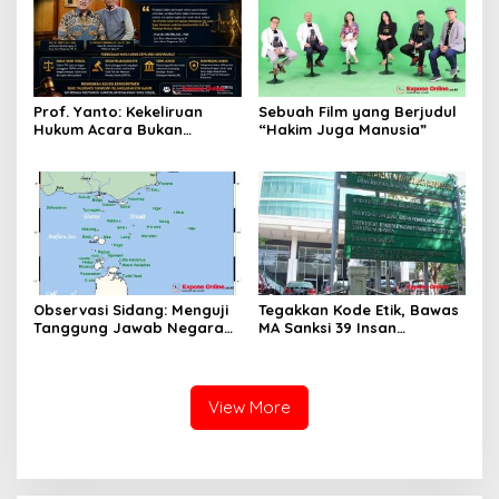
Prof. Yanto: Kekeliruan
Sebuah Film yang Berjudul
Hukum Acara Bukan
“Hakim Juga Manusia”
Pelanggaran Etik Hakim,
Koreksi Dilakukan Melalui
Upaya Hukum
Observasi Sidang: Menguji
Tegakkan Kode Etik, Bawas
Tanggung Jawab Negara
MA Sanksi 39 Insan
atas Iklim
Peradilan Pada Juli 2026
View More