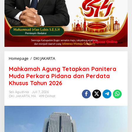
Homepage
/
DKI JAKARTA
M
a
Mahkamah Agung Tetapkan Panitera
h
k
Muda Perkara Pidana dan Perdata
a
Khusus Tahun 2026
m
a
Seli Agustina
Juli 7, 2026
h
DKI JAKARTA
,
MA
499 Dilihat
A
g
u
n
g
T