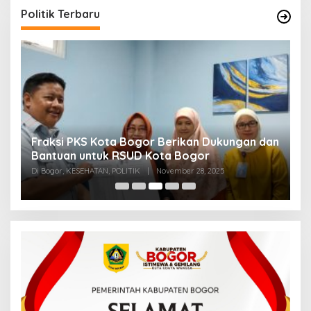
Politik Terbaru
Fraksi PKS Kota Bogor Berikan Dukungan dan
K
k
Bantuan untuk RSUD Kota Bogor
R
Di Bogor, KESEHATAN, POLITIK
|
November 28, 2025
Di