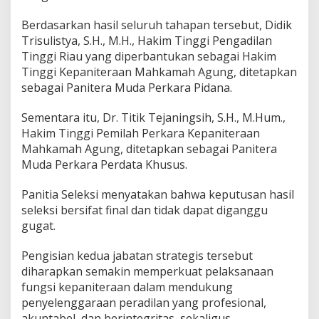
h
u
Berdasarkan hasil seluruh tahapan tersebut, Didik
n
Trisulistya, S.H., M.H., Hakim Tinggi Pengadilan
2
Tinggi Riau yang diperbantukan sebagai Hakim
0
2
Tinggi Kepaniteraan Mahkamah Agung, ditetapkan
6
sebagai Panitera Muda Perkara Pidana.
Sementara itu, Dr. Titik Tejaningsih, S.H., M.Hum.,
Hakim Tinggi Pemilah Perkara Kepaniteraan
Mahkamah Agung, ditetapkan sebagai Panitera
Muda Perkara Perdata Khusus.
Panitia Seleksi menyatakan bahwa keputusan hasil
seleksi bersifat final dan tidak dapat diganggu
gugat.
Pengisian kedua jabatan strategis tersebut
diharapkan semakin memperkuat pelaksanaan
fungsi kepaniteraan dalam mendukung
penyelenggaraan peradilan yang profesional,
akuntabel, dan berintegritas, sekaligus