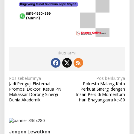
Ikuti Kami
N
Pos sebelumnya
Pos berikutnya
Jadi Penguji Eksternal
Polresta Malang Kota
a
Promosi Doktor, Ketua PN
Perkuat Sinergi dengan
v
Makassar Dorong Sinergi
Insan Pers di Momentum
Dunia Akademik
Hari Bhayangkara ke-80
i
g
a
s
Jangan Lewatkan