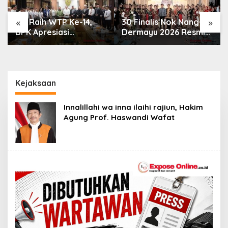
«
»
30 Finalis Nok Nang
Ketua DPRD Kota
Dermayu 2026 Resmi
Bogor Adityawarman
Dikukuhkan,
Adil Ajak Warga
Perjalanan Menuju
Dukung Sensus
Duta Daerah
Ekonomi 2026
Kejaksaan
Innalillahi wa inna ilaihi rajiun, Hakim
Agung Prof. Haswandi Wafat