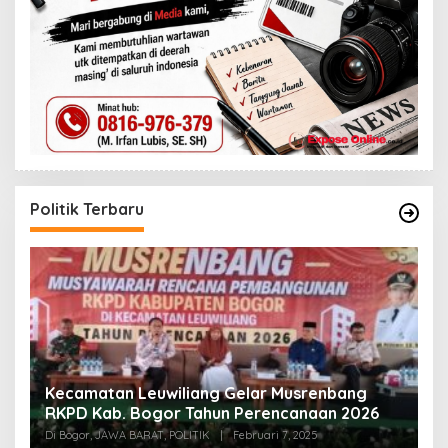
Politik Terbaru
an
Kecamatan Leuwiliang Gelar Musrenbang
K
RKPD Kab. Bogor Tahun Perencanaan 2026
A
Te
Di Bogor, JAWA BARAT, POLITIK
|
Februari 7, 2025
Di