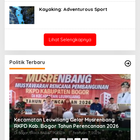
Kayaking: Adventurous Sport
Lihat Selengkapnya
Politik Terbaru
an
Kecamatan Leuwiliang Gelar Musrenbang
K
RKPD Kab. Bogor Tahun Perencanaan 2026
A
Te
Di Bogor, JAWA BARAT, POLITIK
|
Februari 7, 2025
Di