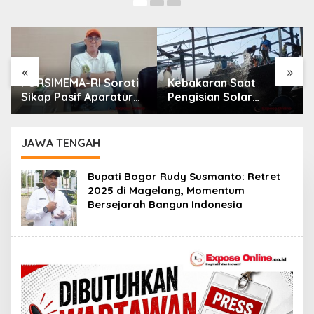
«
»
Kebakaran Saat
Nyaris 1.000 Senjata
Pengisian Solar
Ditemukan di Sekolah
Industri di
Jakarta Selatan, Polisi
Karangsong, Tiga
Turun Tangan
Kapal Nelayan Hangus,
JAWA TENGAH
Polisi Diminta Usut
Tuntas
Bupati Bogor Rudy Susmanto: Retret
2025 di Magelang, Momentum
Bersejarah Bangun Indonesia