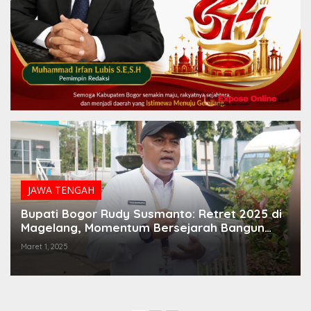
JAWA TENGAH
,
POLITIK
Sambangi LCM, Bukti Komitmen Anies Dukung
Produk Lokal
Februari 10, 2024