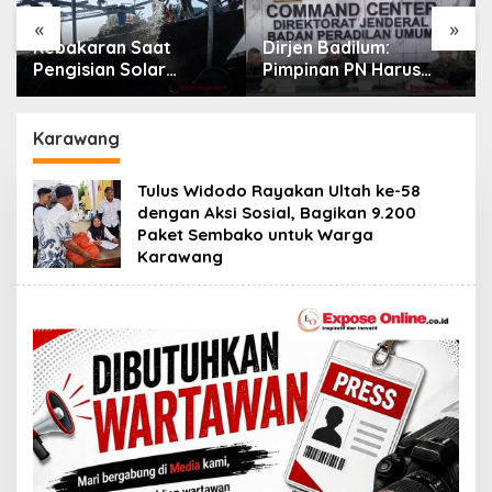
«
»
karan Saat
Dirjen Badilum:
30 Finali
sian Solar
Pimpinan PN Harus
Dermayu
ri di
Utamakan
Dikukuhk
ngsong, Tiga
Kepentingan Lembaga
Perjalan
 Nelayan Hangus,
dari Pribadi
Duta Da
Karawang
i Diminta Usut
as
Tulus Widodo Rayakan Ultah ke-58
dengan Aksi Sosial, Bagikan 9.200
Paket Sembako untuk Warga
Karawang