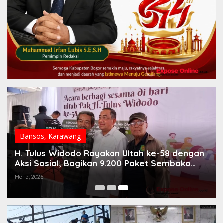
Berbagi
,
Karawang
58 dengan
Tulus Widodo Rayakan Ultah ke-58 den
embako
Aksi Sosial, Bagikan 9.200 Paket Semba
untuk Warga Karawang
Mei 6, 2026