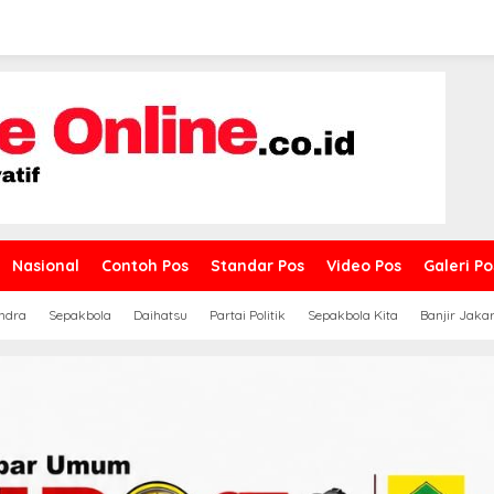
Nasional
Contoh Pos
Standar Pos
Video Pos
Galeri Po
ndra
Sepakbola
Daihatsu
Partai Politik
Sepakbola Kita
Banjir Jaka