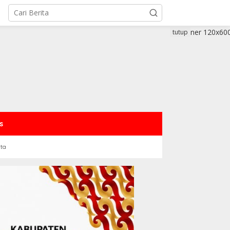
tutup
s
rta