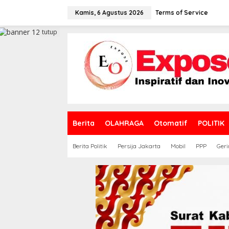
L
e
Kamis, 6 Agustus 2026
Terms of Service
w
a
tutup
t
i
k
e
k
o
n
t
e
Berita
OLAHRAGA
Otomatif
POLITIK
n
Berita Politik
Persija Jakarta
Mobil
PPP
Geri