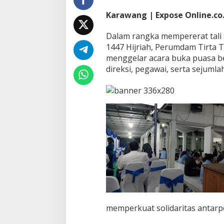
T
Karawang | Expose Online.co.
i
r
Dalam rangka mempererat tali 
t
a
1447 Hijriah, Perumdam Tirta
T
menggelar acara buka puasa be
a
direksi, pegawai, serta sejuml
r
u
m
K
a
r
a
w
a
n
g
B
u
k
a
P
memperkuat solidaritas antarp
u