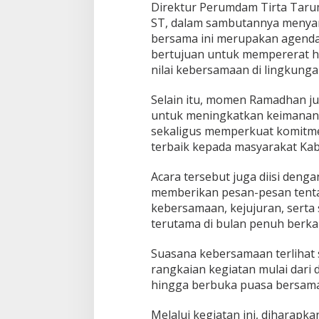
a
Direktur Perumdam Tirta Taru
s
ST, dalam sambutannya menya
a
bersama ini merupakan agenda
B
e
bertujuan untuk mempererat h
r
nilai kebersamaan di lingkung
s
a
Selain itu, momen Ramadhan j
m
untuk meningkatkan keimanan 
a
sekaligus memperkuat komitm
terbaik kepada masyarakat Ka
Acara tersebut juga diisi den
memberikan pesan-pesan tent
kebersamaan, kejujuran, serta
terutama di bulan penuh berkah
Suasana kebersamaan terlihat 
rangkaian kegiatan mulai dari
hingga berbuka puasa bersama
Melalui kegiatan ini, diharap