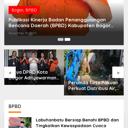
Bogor
,
BPBD
Publikasi Kinerja Badan Penanggulangan
Bencana Daerah (BPBD) Kabupaten Bogor
Tahun 2025
November 10, 2025
«
»
Ketua DPRD Kota
Bogor Adityawarman
Perumda Tirta Pakuan
Adil Ajak Warga
Perkuat Distribusi Air,
Dukung Sensus
Pipa Baru 500 Mm
Ekonomi 2026
Resmi Beroperasi
BPBD
Labuhanbatu Bersiap Benahi BPBD dan
Tingkatkan Kewaspadaan Cuaca