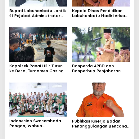
Bupati Labuhanbatu Lantik
Kepala Dinas Pendidikan
41 Pejabat Administrator
Labuhanbatu Hadiri Arisan
dan Pengawas
DWP, Tekankan
Pembentukan Karakter dan
Semangat Kebangsaan
Kapolsek Panai Hilir Turun
Ranperda APBD dan
ke Desa, Turnamen Gasing
Ranperbup Penjabaran
Tradisional Jadi Pemersatu
APBD Labuhanbatu Tahun
Warga
2026 Segera Ditetapkan
Indonesian Swasembada
Publikasi Kinerja Badan
Pangan, Wabup
Penanggulangan Bencana
Labuhanbatu Siapkan
Daerah (BPBD) Kabupaten
Strategi “Desa Contoh”
Bogor Tahun 2025