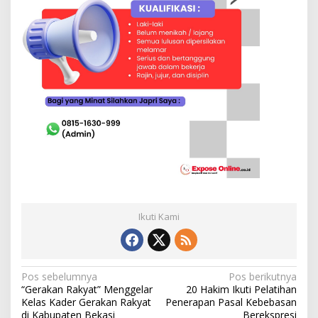
Ikuti Kami
N
Pos sebelumnya
Pos berikutnya
“Gerakan Rakyat” Menggelar
20 Hakim Ikuti Pelatihan
a
Kelas Kader Gerakan Rakyat
Penerapan Pasal Kebebasan
di Kabupaten Bekasi
Berekspresi