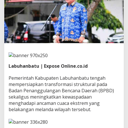
s
i
a
p
B
e
n
a
h
i
B
P
B
Labuhanbatu | Expose Online.co.id
D
d
Pemerintah Kabupaten Labuhanbatu tengah
a
n
mempersiapkan transformasi struktural pada
T
Badan Penanggulangan Bencana Daerah (BPBD)
i
sekaligus meningkatkan kewaspadaan
n
menghadapi ancaman cuaca ekstrem yang
g
k
belakangan melanda wilayah tersebut.
a
t
k