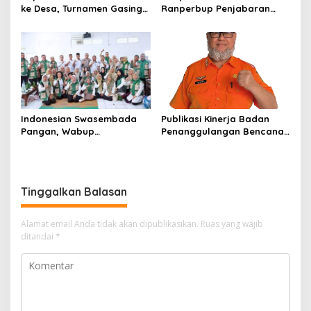
ke Desa, Turnamen Gasing
Ranperbup Penjabaran
Tradisional Jadi Pemersatu
APBD Labuhanbatu Tahun
Warga
2026 Segera Ditetapkan
Indonesian Swasembada
Publikasi Kinerja Badan
Pangan, Wabup
Penanggulangan Bencana
Labuhanbatu Siapkan
Daerah (BPBD) Kabupaten
Strategi “Desa Contoh”
Bogor Tahun 2025
Tinggalkan Balasan
Alamat email Anda tidak akan dipublikasikan.
Ruas yang wajib
ditandai
*