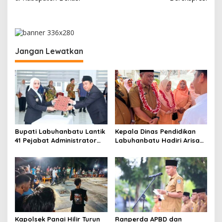
v
i
g
a
Jangan Lewatkan
s
i
p
o
s
Bupati Labuhanbatu Lantik
Kepala Dinas Pendidikan
41 Pejabat Administrator
Labuhanbatu Hadiri Arisan
dan Pengawas
DWP, Tekankan
Pembentukan Karakter dan
Semangat Kebangsaan
Kapolsek Panai Hilir Turun
Ranperda APBD dan