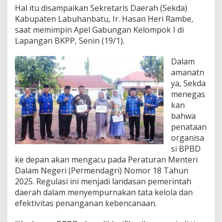
a
Hal itu disampaikan Sekretaris Daerah (Sekda)
n
Kabupaten Labuhanbatu, Ir. Hasan Heri Rambe,
K
e
saat memimpin Apel Gabungan Kelompok I di
w
Lapangan BKPP, Senin (19/1).
a
s
Dalam
p
amanatn
a
d
ya, Sekda
a
menegas
a
kan
n
bahwa
C
penataan
u
a
organisa
c
si BPBD
a
ke depan akan mengacu pada Peraturan Menteri
E
Dalam Negeri (Permendagri) Nomor 18 Tahun
k
s
2025. Regulasi ini menjadi landasan pemerintah
t
daerah dalam menyempurnakan tata kelola dan
r
efektivitas penanganan kebencanaan.
e
m