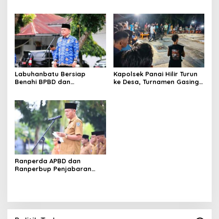
dan Pengawas
DWP, Tekankan
Pembentukan Karakter dan
Semangat Kebangsaan
Labuhanbatu Bersiap
Kapolsek Panai Hilir Turun
Benahi BPBD dan
ke Desa, Turnamen Gasing
Tingkatkan Kewaspadaan
Tradisional Jadi Pemersatu
Cuaca Ekstrem
Warga
Ranperda APBD dan
Ranperbup Penjabaran
APBD Labuhanbatu Tahun
2026 Segera Ditetapkan