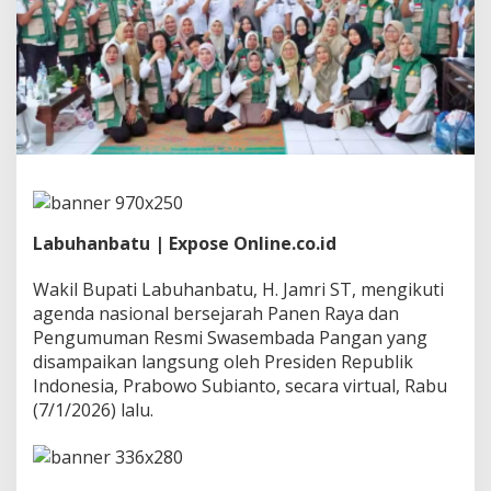
e
m
b
a
d
a
P
a
n
g
a
n
,
Labuhanbatu | Expose Online.co.id
W
a
Wakil Bupati Labuhanbatu, H. Jamri ST, mengikuti
b
agenda nasional bersejarah Panen Raya dan
u
Pengumuman Resmi Swasembada Pangan yang
p
L
disampaikan langsung oleh Presiden Republik
a
Indonesia, Prabowo Subianto, secara virtual, Rabu
b
(7/1/2026) lalu.
u
h
a
n