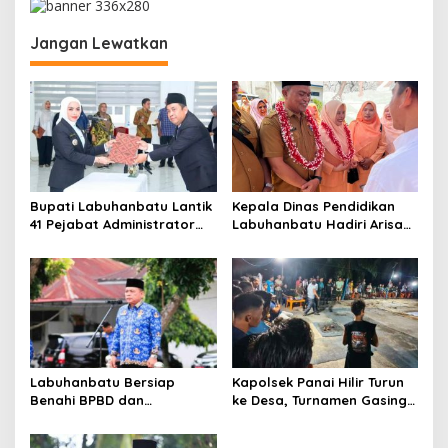
a
Jangan Lewatkan
s
i
p
o
s
Bupati Labuhanbatu Lantik
Kepala Dinas Pendidikan
41 Pejabat Administrator
Labuhanbatu Hadiri Arisan
dan Pengawas
DWP, Tekankan
Pembentukan Karakter dan
Semangat Kebangsaan
Labuhanbatu Bersiap
Kapolsek Panai Hilir Turun
Benahi BPBD dan
ke Desa, Turnamen Gasing
Tingkatkan Kewaspadaan
Tradisional Jadi Pemersatu
Cuaca Ekstrem
Warga