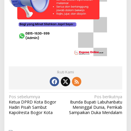
Ikuti Kami
N
Pos sebelumnya
Pos berikutnya
Ketua DPRD Kota Bogor
Ibunda Bupati Labuhanbatu
a
Hadiri Pisah Sambut
Meninggal Dunia, Pemkab
v
Kapolresta Bogor Kota
Sampaikan Duka Mendalam
i
g