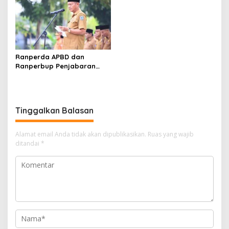
Ranperda APBD dan
Ranperbup Penjabaran
APBD Labuhanbatu Tahun
2026 Segera Ditetapkan
Tinggalkan Balasan
Alamat email Anda tidak akan dipublikasikan.
Ruas yang wajib
ditandai
*