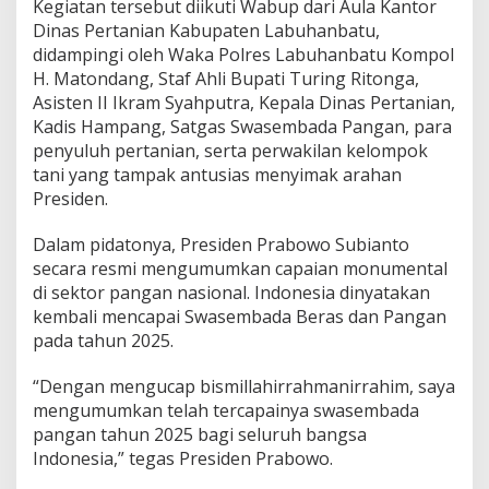
b
Kegiatan tersebut diikuti Wabup dari Aula Kantor
a
Dinas Pertanian Kabupaten Labuhanbatu,
t
didampingi oleh Waka Polres Labuhanbatu Kompol
u
H. Matondang, Staf Ahli Bupati Turing Ritonga,
S
Asisten II Ikram Syahputra, Kepala Dinas Pertanian,
i
a
Kadis Hampang, Satgas Swasembada Pangan, para
p
penyuluh pertanian, serta perwakilan kelompok
k
tani yang tampak antusias menyimak arahan
a
Presiden.
n
S
t
Dalam pidatonya, Presiden Prabowo Subianto
r
secara resmi mengumumkan capaian monumental
a
di sektor pangan nasional. Indonesia dinyatakan
t
kembali mencapai Swasembada Beras dan Pangan
e
g
pada tahun 2025.
i
"
“Dengan mengucap bismillahirrahmanirrahim, saya
D
mengumumkan telah tercapainya swasembada
e
pangan tahun 2025 bagi seluruh bangsa
s
a
Indonesia,” tegas Presiden Prabowo.
C