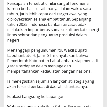
o
Pencapaian tersebut dinilai sangat fenomenal
n
karena berhasil diraih hanya dalam waktu satu
t
tahun, jauh lebih cepat dari target awal yang
o
h
diproyeksikan selama empat tahun. Sepanjang
"
tahun 2025, Indonesia bahkan tercatat tidak
melakukan impor beras sama sekali, berkat sinergi
lintas sektor dan penguatan produksi dalam
negeri.
Menanggapi pengumuman itu, Wakil Bupati
Labuhanbatu H. Jamri ST menyatakan bahwa
Pemerintah Kabupaten Labuhanbatu siap menjadi
garda terdepan dalam menjaga dan
mempertahankan kedaulatan pangan nasional.
Ia menegaskan sejumlah langkah strategis yang
akan terus diperkuat di daerah, di antaranya:
Edukasi Langsung ke Lapangan
Wabup menginstruksikan Satgas Swasembada