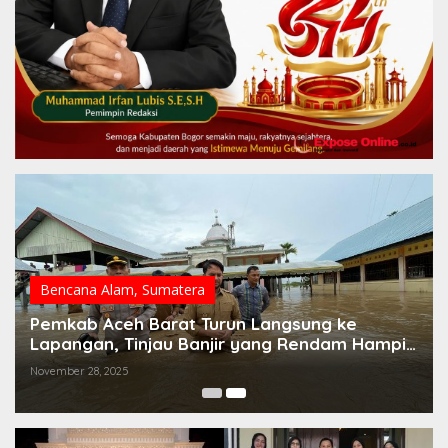
Bencana Alam
,
Sumatera
Pemkab Aceh Barat Turun Langsung ke
Lapangan, Tinjau Banjir yang Rendam Hampir
Seluruh Kecamatan
November 28, 2025