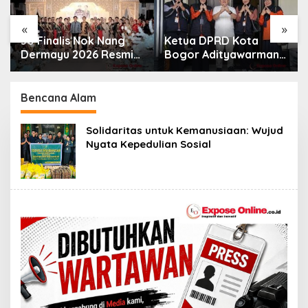
«
»
30 Finalis Nok Nang
Ketua DPRD Kota
Dermayu 2026 Resmi
Bogor Adityawarman
Dikukuhkan,
Adil Ajak Warga
Perjalanan Menuju
Dukung Sensus
Duta Daerah
Ekonomi 2026
Bencana Alam
Solidaritas untuk Kemanusiaan: Wujud
Nyata Kepedulian Sosial