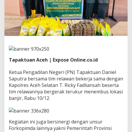
u
k
K
e
m
a
n
u
s
i
a
a
Tapaktuan Aceh | Expose Online.co.id
n
:
Ketua Pengadilan Negeri (PN) Tapaktuan Daniel
W
Saputra bersama tim relawan bekerja sama dengan
u
Kapolres Aceh Selatan T. Ricky Fadliansah beserta
j
u
tim relawannya bergerak terukur menembus lokasi
d
banjir, Rabu 10/12.
N
y
a
t
Kegiatan ini juga bersinergi dengan unsur
a
Forkopimda lainnya yakni Pemerintah Provinsi
K