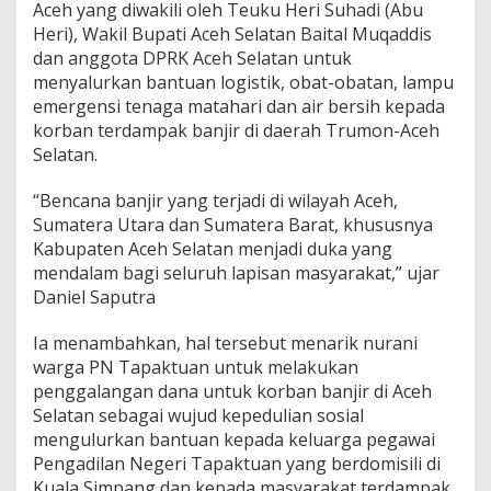
e
Aceh yang diwakili oleh Teuku Heri Suhadi (Abu
p
Heri), Wakil Bupati Aceh Selatan Baital Muqaddis
e
dan anggota DPRK Aceh Selatan untuk
d
menyalurkan bantuan logistik, obat-obatan, lampu
u
l
emergensi tenaga matahari dan air bersih kepada
i
korban terdampak banjir di daerah Trumon-Aceh
a
Selatan.
n
S
“Bencana banjir yang terjadi di wilayah Aceh,
o
s
Sumatera Utara dan Sumatera Barat, khususnya
i
Kabupaten Aceh Selatan menjadi duka yang
a
mendalam bagi seluruh lapisan masyarakat,” ujar
l
Daniel Saputra
Ia menambahkan, hal tersebut menarik nurani
warga PN Tapaktuan untuk melakukan
penggalangan dana untuk korban banjir di Aceh
Selatan sebagai wujud kepedulian sosial
mengulurkan bantuan kepada keluarga pegawai
Pengadilan Negeri Tapaktuan yang berdomisili di
Kuala Simpang dan kepada masyarakat terdampak