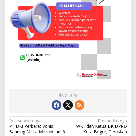
Ikuti Kami
N
Pos sebelumnya
Pos berikutnya
PT DKI Perberat Vonis
WK I dan Ketua BK DPRD
a
Banding Nikita Mirzani Jadi 6
Kota Bogor, Teruskan