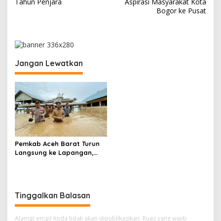
v
Tahun Penjara
Aspirasi Masyarakat Kota
Bogor ke Pusat
i
g
a
s
Jangan Lewatkan
i
p
o
s
Pemkab Aceh Barat Turun
Langsung ke Lapangan,
Tinjau Banjir yang Rendam
Hampir Seluruh Kecamatan
Tinggalkan Balasan
Alamat email Anda tidak akan dipublikasikan.
Ruas yang wajib