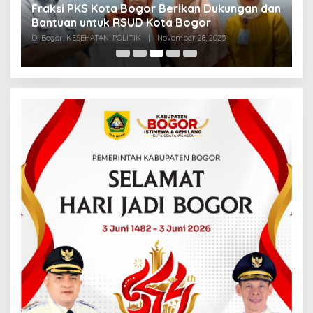
Fraksi PKS Kota Bogor Berikan Dukungan dan
K
k
Bantuan untuk RSUD Kota Bogor
R
Di Bogor, KESEHATAN, POLITIK
|
November 28, 2025
Di