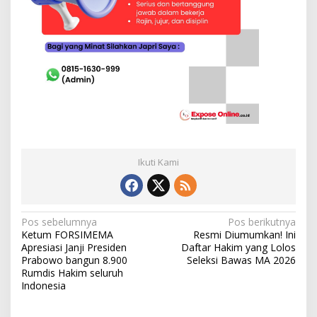
Ikuti Kami
N
Pos sebelumnya
Pos berikutnya
Ketum FORSIMEMA
Resmi Diumumkan! Ini
a
Apresiasi Janji Presiden
Daftar Hakim yang Lolos
v
Prabowo bangun 8.900
Seleksi Bawas MA 2026
Rumdis Hakim seluruh
i
Indonesia
g