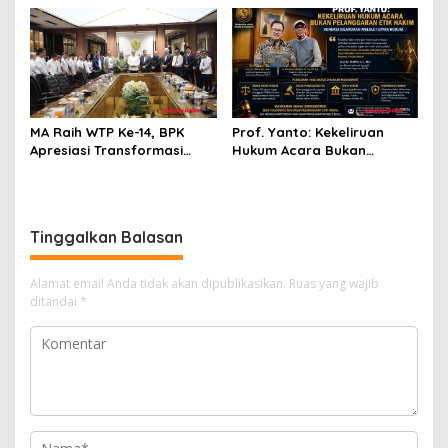
Diri Hanya Memperburuk
Pribadi
Citra Lembaga
MA Raih WTP Ke-14, BPK
Prof. Yanto: Kekeliruan
Apresiasi Transformasi
Hukum Acara Bukan
Digital Peradilan
Pelanggaran Etik Hakim,
Koreksi Dilakukan Melalui
Upaya Hukum
Tinggalkan Balasan
Alamat email Anda tidak akan dipublikasikan.
Ruas yang wajib
ditandai
*