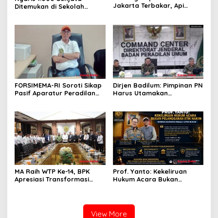
Jakarta Terbakar, Api
Ditemukan di Sekolah
Merambat hingga Lantai 16
Jakarta Selatan, Polisi
Turun Tangan
FORSIMEMA-RI Soroti Sikap
Dirjen Badilum: Pimpinan PN
Pasif Aparatur Peradilan
Harus Utamakan
Terhadap Media: Menutup
Kepentingan Lembaga dari
Diri Hanya Memperburuk
Pribadi
Citra Lembaga
MA Raih WTP Ke-14, BPK
Prof. Yanto: Kekeliruan
Apresiasi Transformasi
Hukum Acara Bukan
Digital Peradilan
Pelanggaran Etik Hakim,
Koreksi Dilakukan Melalui
Upaya Hukum
View More