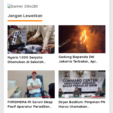
a
s
i
Jangan Lewatkan
p
o
s
Gedung Bapenda DKI
Nyaris 1.000 Senjata
Jakarta Terbakar, Api
Ditemukan di Sekolah
Merambat hingga Lantai 16
Jakarta Selatan, Polisi
Turun Tangan
FORSIMEMA-RI Soroti Sikap
Dirjen Badilum: Pimpinan PN
Pasif Aparatur Peradilan
Harus Utamakan
Terhadap Media: Menutup
Kepentingan Lembaga dari