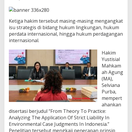
l
d
i
C
Ketiga hakim tersebut masing-masing mengangkat
h
isu strategis di bidang hukum lingkungan, hukum
i
n
perdata internasional, hingga hukum perdagangan
a
internasional.
,
A
Hakim
n
Yustisial
g
k
Mahkam
a
ah Agung
t
(MA),
I
Selviana
s
Purba,
u
S
mempert
t
ahankan
r
disertasi berjudul “From Theory To Practice:
a
Analyzing The Application Of Strict Liability In
t
e
Environmental Case Judgments In Indonesia.”
g
Penelitian tersebut mengkaji penerapan prinsip