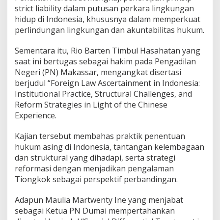
i
strict liability dalam putusan perkara lingkungan
s
hidup di Indonesia, khususnya dalam memperkuat
H
perlindungan lingkungan dan akuntabilitas hukum.
u
k
u
Sementara itu, Rio Barten Timbul Hasahatan yang
m
saat ini bertugas sebagai hakim pada Pengadilan
G
Negeri (PN) Makassar, mengangkat disertasi
l
berjudul “Foreign Law Ascertainment in Indonesia:
o
b
Institutional Practice, Structural Challenges, and
a
Reform Strategies in Light of the Chinese
l
Experience.
Kajian tersebut membahas praktik penentuan
hukum asing di Indonesia, tantangan kelembagaan
dan struktural yang dihadapi, serta strategi
reformasi dengan menjadikan pengalaman
Tiongkok sebagai perspektif perbandingan.
Adapun Maulia Martwenty Ine yang menjabat
sebagai Ketua PN Dumai mempertahankan