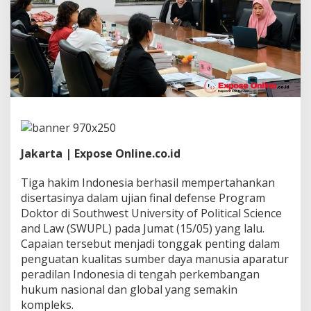
r
t
a
h
a
n
k
a
n
D
i
s
e
Jakarta | Expose Online.co.id
r
t
Tiga hakim Indonesia berhasil mempertahankan
a
disertasinya dalam ujian final defense Program
s
Doktor di Southwest University of Political Science
i
D
and Law (SWUPL) pada Jumat (15/05) yang lalu.
o
Capaian tersebut menjadi tonggak penting dalam
k
penguatan kualitas sumber daya manusia aparatur
t
peradilan Indonesia di tengah perkembangan
o
hukum nasional dan global yang semakin
r
a
kompleks.