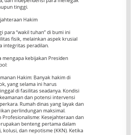
, dan independensi para menegak
upun tinggi.
ejahteraan Hakim
para “wakil tuhan” di bumi ini
tas fisik, melainkan aspek krusial
integritas peradilan.
a mengapa kebijakan Presiden
pol:
manan Hakim: Banyak hakim di
ok, yang selama ini harus
ggal di fasilitas seadanya. Kondisi
i keamanan dan potensi intervensi
rperkara. Rumah dinas yang layak dan
ikan perlindungan maksimal.
 Profesionalisme: Kesejahteraan dan
merupakan benteng pertama dalam
 kolusi, dan nepotisme (KKN). Ketika