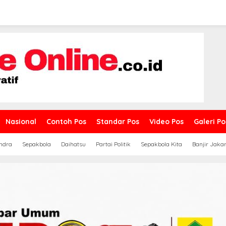
Nasional
Contoh Pos
Standar Pos
Video Pos
Galeri Po
ndra
Sepakbola
Daihatsu
Partai Politik
Sepakbola Kita
Banjir Jaka