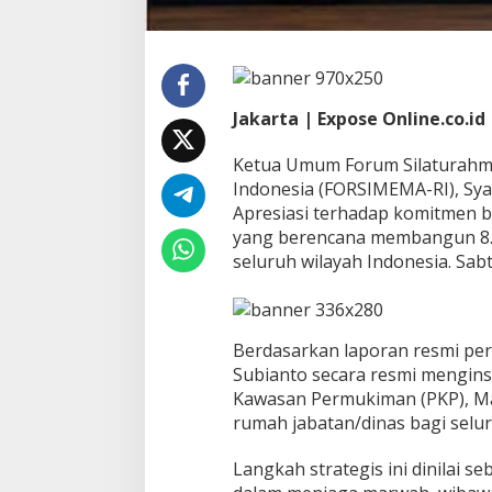
w
o
b
a
n
Jakarta | Expose Online.co.id
g
u
n
Ketua Umum Forum Silaturahm
8
Indonesia (FORSIMEMA-RI), Sy
.
Apresiasi terhadap komitmen 
9
yang berencana membangun 8.9
0
0
seluruh wilayah Indonesia. Sabt
R
u
m
d
Berdasarkan laporan resmi per
i
Subianto secara resmi mengin
s
H
Kawasan Permukiman (PKP), Ma
a
rumah jabatan/dinas bagi selur
k
i
Langkah strategis ini dinilai s
m