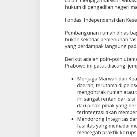
dalam menjaga marwah, wibawa
s
e
hukum di pengadilan negeri ma
l
u
Fondasi Independensi dan Kes
r
u
Pembangunan rumah dinas bagi 
h
bukan sekadar pemenuhan fasili
I
n
yang berdampak langsung pada 
d
o
Berikut adalah poin-poin utam
n
Prabowo ini patut diacungi jem
e
s
i
Menjaga Marwah dan Kea
a
daerah, terutama di pelos
mengontrak rumah atau tin
ini sangat rentan dari sis
dari pihak-pihak yang be
terintegrasi akan member
Mendorong Integritas dan
fasilitas yang memadai 
mencegah praktik korupsi,