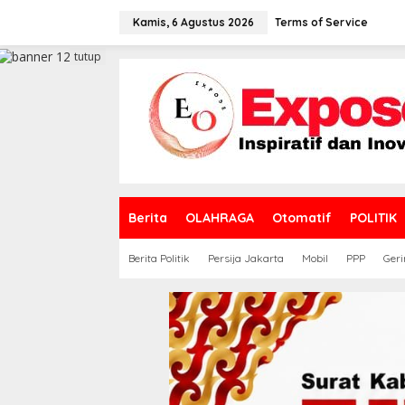
L
e
Kamis, 6 Agustus 2026
Terms of Service
w
a
tutup
t
i
k
e
k
o
n
t
e
Berita
OLAHRAGA
Otomatif
POLITIK
n
Berita Politik
Persija Jakarta
Mobil
PPP
Geri