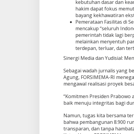
kebutuhan dasar dan kea
hakim dapat fokus memutu
bayang kekhawatiran ekst
Pemerataan Fasilitas di S
mencakup “seluruh Indon
pemerintah tidak lagi berp
melainkan menyentuh par
terdepan, terluar, dan tert
Sinergi Media dan Yudisial: M
Sebagai wadah jurnalis yang 
Agung, FORSIMEMA-RI menegas
mengawal realisasi proyek besar
“Komitmen Presiden Prabowo a
baik menuju integritas bagi dun
Namun, tugas kita bersama te
bahwa pembangunan 8.900 rumah
transparan, dan tanpa hambatan