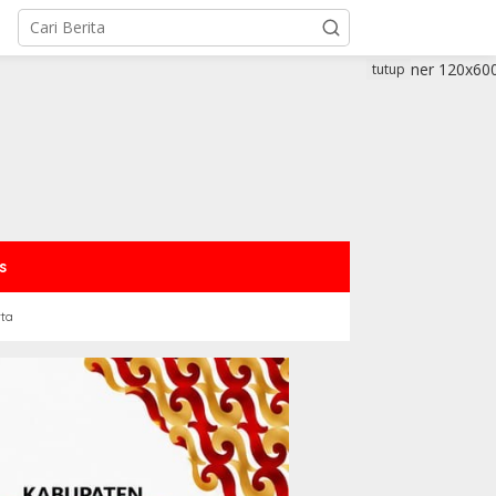
tutup
s
rta