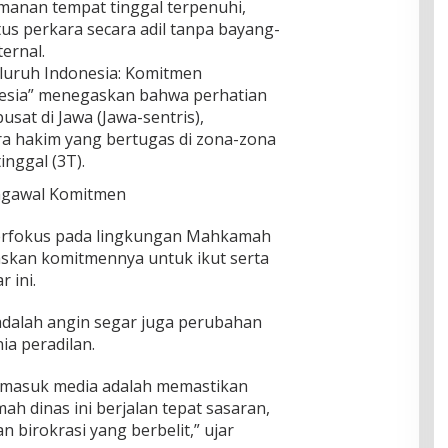
manan tempat tinggal terpenuhi,
s perkara secara adil tanpa bayang-
ernal.
eluruh Indonesia: Komitmen
esia” menegaskan bahwa perhatian
usat di Jawa (Jawa-sentris),
a hakim yang bertugas di zona-zona
inggal (3T).
engawal Komitmen
berfokus pada lingkungan Mahkamah
kan komitmennya untuk ikut serta
 ini.
dalah angin segar juga perubahan
ia peradilan.
rmasuk media adalah memastikan
 dinas ini berjalan tepat sasaran,
 birokrasi yang berbelit,” ujar