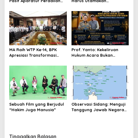
Pasif Aparatur Peradilan
Harus Utamakan
Terhadap Media: Menutup
Kepentingan Lembaga dari
Diri Hanya Memperburuk
Pribadi
Citra Lembaga
MA Raih WTP Ke-14, BPK
Prof. Yanto: Kekeliruan
Apresiasi Transformasi
Hukum Acara Bukan
Digital Peradilan
Pelanggaran Etik Hakim,
Koreksi Dilakukan Melalui
Upaya Hukum
Sebuah Film yang Berjudul
Observasi Sidang: Menguji
“Hakim Juga Manusia”
Tanggung Jawab Negara
atas Iklim
Tinggalkan Balasan