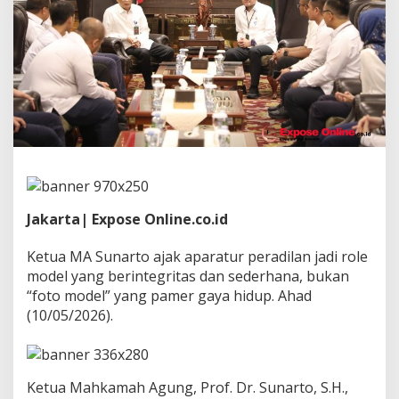
a
d
i
l
a
h
R
o
l
e
M
o
d
e
Jakarta| Expose Online.co.id
l
,
Ketua MA Sunarto ajak aparatur peradilan jadi role
B
u
model yang berintegritas dan sederhana, bukan
k
“foto model” yang pamer gaya hidup. Ahad
a
(10/05/2026).
n
F
o
t
Ketua Mahkamah Agung, Prof. Dr. Sunarto, S.H.,
o