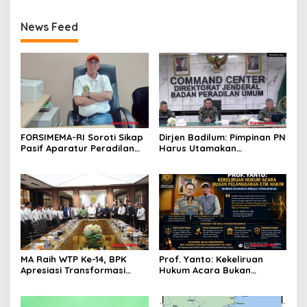
News Feed
FORSIMEMA-RI Soroti Sikap
Dirjen Badilum: Pimpinan PN
Pasif Aparatur Peradilan
Harus Utamakan
Terhadap Media: Menutup
Kepentingan Lembaga dari
Diri Hanya Memperburuk
Pribadi
Citra Lembaga
MA Raih WTP Ke-14, BPK
Prof. Yanto: Kekeliruan
Apresiasi Transformasi
Hukum Acara Bukan
Digital Peradilan
Pelanggaran Etik Hakim,
Koreksi Dilakukan Melalui
Upaya Hukum