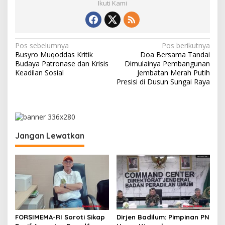
Ikuti Kami
N
Pos sebelumnya
Pos berikutnya
Busyro Muqoddas Kritik
Doa Bersama Tandai
a
Budaya Patronase dan Krisis
Dimulainya Pembangunan
v
Keadilan Sosial
Jembatan Merah Putih
Presisi di Dusun Sungai Raya
i
g
a
s
Jangan Lewatkan
i
p
o
s
FORSIMEMA-RI Soroti Sikap
Dirjen Badilum: Pimpinan PN