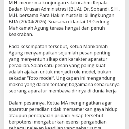
M
M.H. menerima kunjungan silaturahmi Kepala
o
Badan Urusan Administrasi (BUA), Dr. Sobandi, S.H.,
d
M.H. bersama Para Hakim Yustisial di lingkungan
e
BUA (20/04/2026). Suasana di lantai 13 Gedung
l
Mahkamah Agung terasa hangat dan penuh
keakraban.
Pada kesempatan tersebut, Ketua Mahkamah
Agung menyampaikan sejumlah pesan penting
yang menyentuh sikap dan karakter aparatur
peradilan. Salah satu pesan yang paling kuat
adalah ajakan untuk menjadi role model, bukan
sekadar “foto model”. Ungkapan ini mengandung
makna yang dalam tentang bagaimana seharusnya
seorang aparatur membawa dirinya di dunia kerja.
Dalam pesannya, Ketua MA mengingatkan agar
aparatur peradilan tidak memamerkan gaya hidup
ataupun pencapaian pribadi. Sikap tersebut
berpotensi mengaburkan esensi pengabdian
sebagai pelayan keadilan yang seharusnya