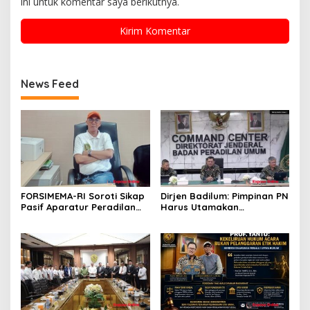
ini untuk komentar saya berikutnya.
News Feed
FORSIMEMA-RI Soroti Sikap
Dirjen Badilum: Pimpinan PN
Pasif Aparatur Peradilan
Harus Utamakan
Terhadap Media: Menutup
Kepentingan Lembaga dari
Diri Hanya Memperburuk
Pribadi
Citra Lembaga