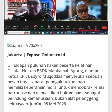
K
r
i
t
i
k
B
u
d
a
y
a
Jakarta | Expose Online.co.id
P
a
t
Di hadapan puluhan hakim peserta Pelatihan
r
Filsafat Hukum BSDK Mahkamah Agung, mantan
o
Ketua KPK Busyro Muqoddas menyerukan sebuah
n
pesan tegas: aparat penegak hukum harus
a
s
memiliki keberanian moral untuk mendobrak relasi
e
patronase dan memastikan hukum hadir sebagai
d
pelindung kemanusiaan, bukan alat pelanggeng
a
kekuasaan. Jum’at, 08 Mei 2026.
n
K