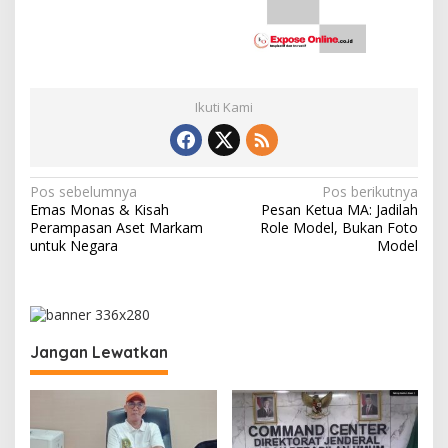
Ikuti Kami
N
Pos sebelumnya
Pos berikutnya
Emas Monas & Kisah
Pesan Ketua MA: Jadilah
a
Perampasan Aset Markam
Role Model, Bukan Foto
v
untuk Negara
Model
i
g
a
Jangan Lewatkan
s
i
p