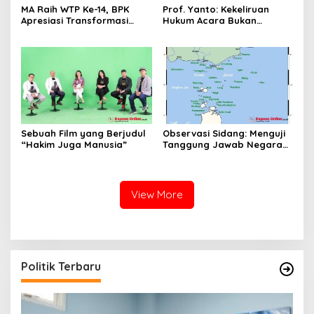
MA Raih WTP Ke-14, BPK
Prof. Yanto: Kekeliruan
Apresiasi Transformasi
Hukum Acara Bukan
Digital Peradilan
Pelanggaran Etik Hakim,
Koreksi Dilakukan Melalui
Upaya Hukum
Sebuah Film yang Berjudul
Observasi Sidang: Menguji
“Hakim Juga Manusia”
Tanggung Jawab Negara
atas Iklim
View More
Politik Terbaru