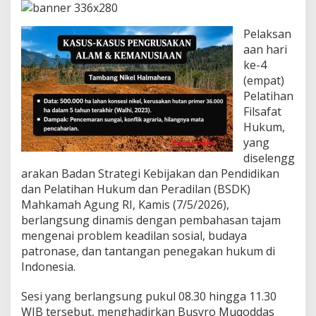
r
i
s
Pelaksan
i
aan hari
s
ke-4
K
(empat)
e
a
Pelatihan
d
Filsafat
i
Hukum,
l
yang
a
n
diselengg
S
arakan Badan Strategi Kebijakan dan Pendidikan
o
dan Pelatihan Hukum dan Peradilan (BSDK)
s
Mahkamah Agung RI, Kamis (7/5/2026),
i
berlangsung dinamis dengan pembahasan tajam
a
l
mengenai problem keadilan sosial, budaya
patronase, dan tantangan penegakan hukum di
Indonesia.
Sesi yang berlangsung pukul 08.30 hingga 11.30
WIB tersebut, menghadirkan Busyro Muqoddas