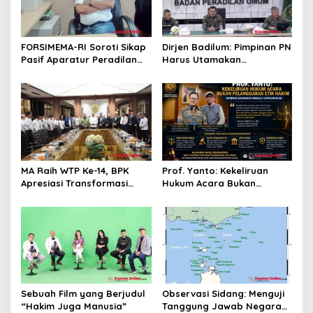
o
s
FORSIMEMA-RI Soroti Sikap
Dirjen Badilum: Pimpinan PN
Pasif Aparatur Peradilan
Harus Utamakan
Terhadap Media: Menutup
Kepentingan Lembaga dari
Diri Hanya Memperburuk
Pribadi
Citra Lembaga
MA Raih WTP Ke-14, BPK
Prof. Yanto: Kekeliruan
Apresiasi Transformasi
Hukum Acara Bukan
Digital Peradilan
Pelanggaran Etik Hakim,
Koreksi Dilakukan Melalui
Upaya Hukum
Sebuah Film yang Berjudul
Observasi Sidang: Menguji
“Hakim Juga Manusia”
Tanggung Jawab Negara