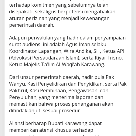
r
terhadap komitmen yang sebelumnya telah
k
disepakati, sekaligus berpotensi mengabaikan
a
aturan perizinan yang menjadi kewenangan
i
t
pemerintah daerah.
P
e
Adapun perwakilan yang hadir dalam penyampaian
m
surat audiensi ini adalah Agus Iman selaku
b
Koordinator Lapangan, Wira Andika, SH, Ketua API
a
n
(Advokasi Persaudaraan Islam), serta Kiyai Trisno,
g
Ketua Majelis Ta’lim Al-Waqi’ah Karawang.
u
n
Dari unsur pemerintah daerah, hadir pula Pak
a
Wahyu, Kasi Penyelidikan dan Penyidikan, serta Pak
n
H
Pakhrul, Kasi Pembinaan, Pengawasan, dan
e
Penyuluhan, yang menerima laporan dan
l
memastikan bahwa proses penanganan akan
e
ditindaklanjuti sesuai prosedur.
n
s
M
Aliansi berharap Bupati Karawang dapat
a
memberikan atensi khusus terhadap
r