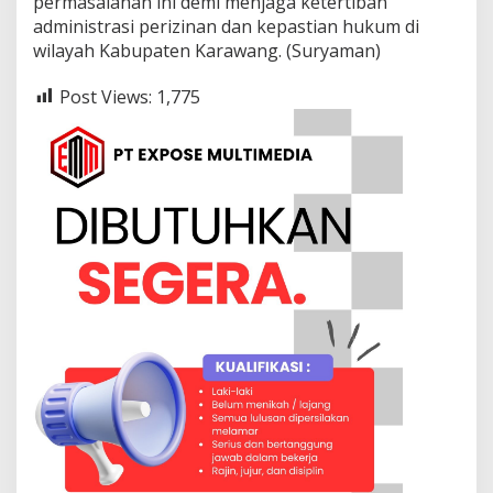
permasalahan ini demi menjaga ketertiban
t
administrasi perizinan dan kepastian hukum di
T
wilayah Kabupaten Karawang. (Suryaman)
a
n
p
Post Views:
1,775
a
I
z
i
n