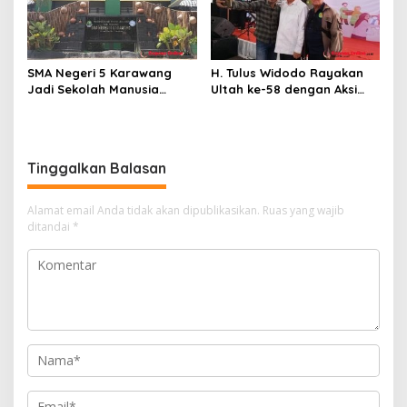
SMA Negeri 5 Karawang
H. Tulus Widodo Rayakan
Jadi Sekolah Manusia
Ultah ke-58 dengan Aksi
Unggulan, SPMB 2026
Sosial, Bagikan 9.200 Paket
Utamakan Prestasi
Sembako untuk Warga
Karawang
Tinggalkan Balasan
Alamat email Anda tidak akan dipublikasikan.
Ruas yang wajib
ditandai
*