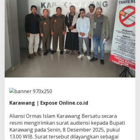
l
a
m
K
a
r
a
w
a
n
g
B
e
r
s
a
t
u
L
Karawang | Expose Online.co.id
a
y
Aliansi Ormas Islam Karawang Bersatu secara
a
resmi mengirimkan surat audiensi kepada Bupati
n
Karawang pada Senin, 8 Desember 2025, pukul
g
k
13.00 WIB. Surat tersebut dilayangkan sebagai