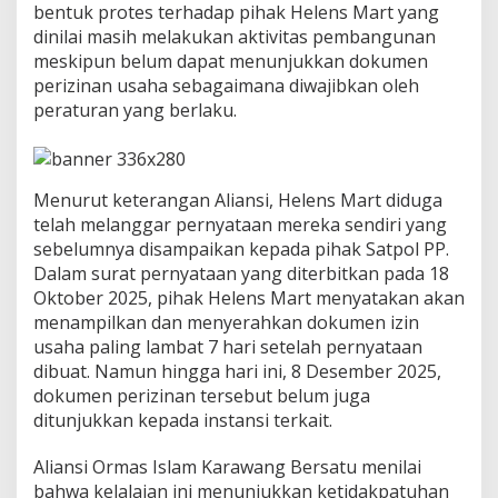
a
bentuk protes terhadap pihak Helens Mart yang
n
dinilai masih melakukan aktivitas pembangunan
S
meskipun belum dapat menunjukkan dokumen
u
perizinan usaha sebagaimana diwajibkan oleh
r
a
peraturan yang berlaku.
t
A
u
d
Menurut keterangan Aliansi, Helens Mart diduga
i
telah melanggar pernyataan mereka sendiri yang
e
n
sebelumnya disampaikan kepada pihak Satpol PP.
s
Dalam surat pernyataan yang diterbitkan pada 18
i
Oktober 2025, pihak Helens Mart menyatakan akan
k
menampilkan dan menyerahkan dokumen izin
e
usaha paling lambat 7 hari setelah pernyataan
B
u
dibuat. Namun hingga hari ini, 8 Desember 2025,
p
dokumen perizinan tersebut belum juga
a
ditunjukkan kepada instansi terkait.
t
i
Aliansi Ormas Islam Karawang Bersatu menilai
T
e
bahwa kelalaian ini menunjukkan ketidakpatuhan