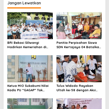
i
Jangan Lewatkan
p
o
s
BRI Bekasi Siliwangi
Panitia Perpisahan Siswa
Hadirkan Kemeriahan di
SDN Kertajaya 04 Batalkan
CFD Bareng BRImo
Kegiatan Samenan
Ketua MIO Sukabumi Nilai
Tulus Widodo Rayakan
Kadis PU “GAGAP” Tak
Ultah ke-58 dengan Aksi
Paham Pekerjaan
Sosial, Bagikan 9.200 Paket
Sembako untuk Warga
Karawang