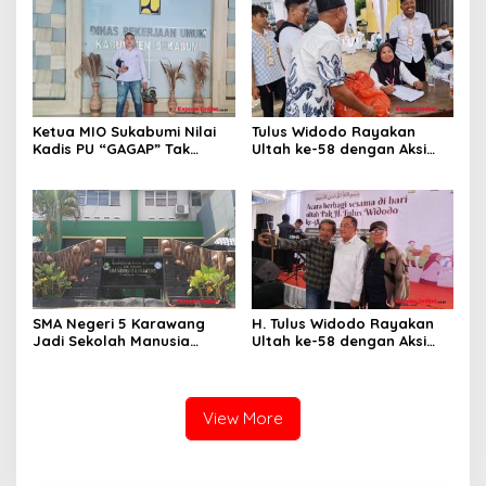
Ketua MIO Sukabumi Nilai
Tulus Widodo Rayakan
Kadis PU “GAGAP” Tak
Ultah ke-58 dengan Aksi
Paham Pekerjaan
Sosial, Bagikan 9.200 Paket
Sembako untuk Warga
Karawang
SMA Negeri 5 Karawang
H. Tulus Widodo Rayakan
Jadi Sekolah Manusia
Ultah ke-58 dengan Aksi
Unggulan, SPMB 2026
Sosial, Bagikan 9.200 Paket
Utamakan Prestasi
Sembako untuk Warga
Karawang
View More