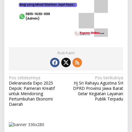
Ikuti Kami
N
Pos sebelumnya
Pos berikutnya
Dekranasda Expo 2025
Hj Sri Rahayu Agustina SH
a
Depok: Pameran Kreatif
DPRD Provinsi Jawa Barat
v
untuk Mendorong
Gelar Kegiatan Layanan
Pertumbuhan Ekonomi
Publik Terpadu
i
Daerah
g
a
s