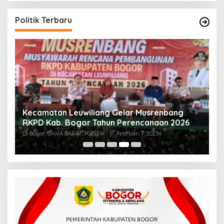
Politik Terbaru
an
Kecamatan Leuwiliang Gelar Musrenbang
K
RKPD Kab. Bogor Tahun Perencanaan 2026
A
Te
Di Bogor, JAWA BARAT, POLITIK
|
Februari 7, 2025
Di