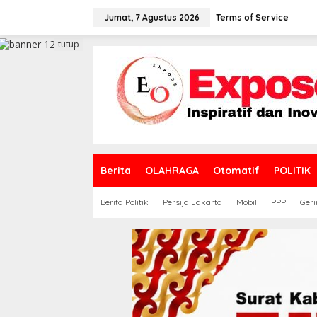
L
e
Jumat, 7 Agustus 2026
Terms of Service
w
a
tutup
t
i
k
e
k
o
n
t
e
Berita
OLAHRAGA
Otomatif
POLITIK
n
Berita Politik
Persija Jakarta
Mobil
PPP
Geri