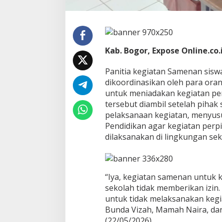
k
a
n
K
e
Kab. Bogor, Expose Online.co.
g
i
Panitia kegiatan Samenan siswa
a
t
dikoordinasikan oleh para ora
a
untuk meniadakan kegiatan pe
n
tersebut diambil setelah pihak
S
pelaksanaan kegiatan, menyusu
a
m
Pendidikan agar kegiatan perp
e
dilaksanakan di lingkungan sek
n
a
n
“Iya, kegiatan samenan untuk k
sekolah tidak memberikan izin.
untuk tidak melaksanakan kegi
Bunda Vizah, Mamah Naira, dan
(22/05/2026).