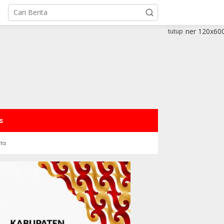
tutup
s
rta