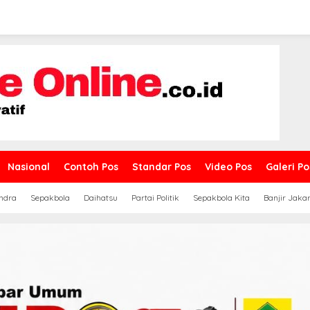
Nasional
Contoh Pos
Standar Pos
Video Pos
Galeri Po
ndra
Sepakbola
Daihatsu
Partai Politik
Sepakbola Kita
Banjir Jaka