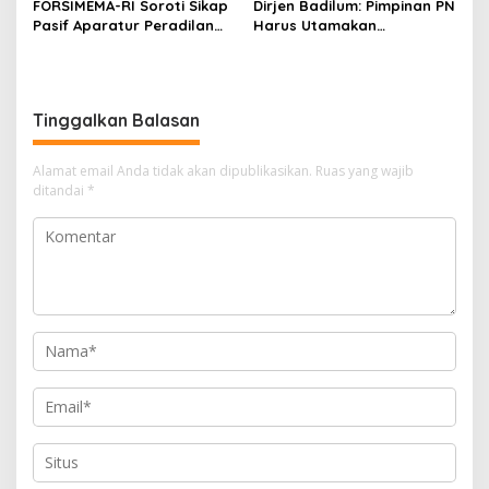
FORSIMEMA-RI Soroti Sikap
Dirjen Badilum: Pimpinan PN
Pasif Aparatur Peradilan
Harus Utamakan
Terhadap Media: Menutup
Kepentingan Lembaga dari
Diri Hanya Memperburuk
Pribadi
Citra Lembaga
Tinggalkan Balasan
Alamat email Anda tidak akan dipublikasikan.
Ruas yang wajib
ditandai
*