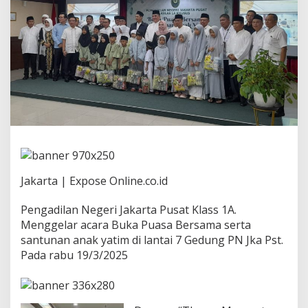
r
i
J
a
k
a
r
t
a
P
u
s
a
t
K
Jakarta | Expose Online.co.id
l
a
Pengadilan Negeri Jakarta Pusat Klass 1A.
s
Menggelar acara Buka Puasa Bersama serta
1
A
santunan anak yatim di lantai 7 Gedung PN Jka Pst.
G
Pada rabu 19/3/2025
e
l
a
r