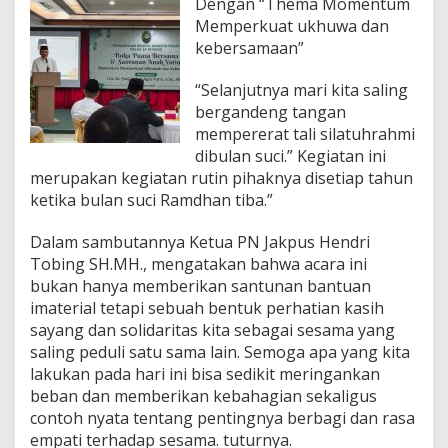
Dengan “Thema Momentum
B
u
Memperkuat ukhuwa dan
k
kebersamaan”
a
P
“Selanjutnya mari kita saling
u
bergandeng tangan
a
s
mempererat tali silatuhrahmi
a
dibulan suci.” Kegiatan ini
B
merupakan kegiatan rutin pihaknya disetiap tahun
e
ketika bulan suci Ramdhan tiba.”
r
s
a
Dalam sambutannya Ketua PN Jakpus Hendri
m
Tobing SH.MH., mengatakan bahwa acara ini
a
bukan hanya memberikan santunan bantuan
d
imaterial tetapi sebuah bentuk perhatian kasih
a
n
sayang dan solidaritas kita sebagai sesama yang
S
saling peduli satu sama lain. Semoga apa yang kita
a
lakukan pada hari ini bisa sedikit meringankan
n
beban dan memberikan kebahagian sekaligus
t
contoh nyata tentang pentingnya berbagi dan rasa
u
n
empati terhadap sesama. tuturnya.