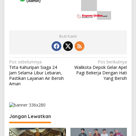
Ikuti Kami
N
Pos sebelumnya
Pos berikutnya
Tirta Kahuripan Siaga 24
Walikota Depok Gelar Apel
a
Jam Selama Libur Lebaran,
Pagi Bekerja Dengan Hati
v
Pastikan Layanan Air Bersih
Yang Bersih
Aman
i
g
a
s
Jangan Lewatkan
i
p