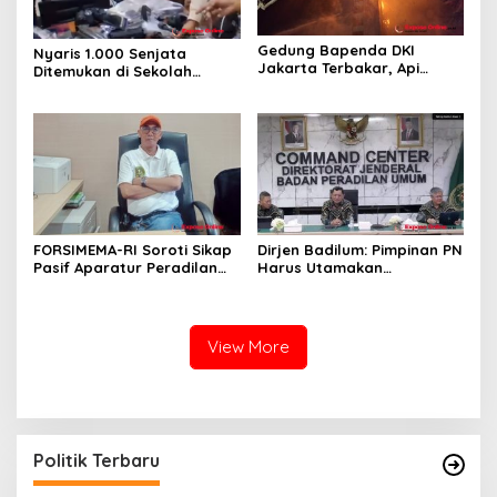
Gedung Bapenda DKI
Nyaris 1.000 Senjata
Jakarta Terbakar, Api
Ditemukan di Sekolah
Merambat hingga Lantai 16
Jakarta Selatan, Polisi
Turun Tangan
FORSIMEMA-RI Soroti Sikap
Dirjen Badilum: Pimpinan PN
Pasif Aparatur Peradilan
Harus Utamakan
Terhadap Media: Menutup
Kepentingan Lembaga dari
Diri Hanya Memperburuk
Pribadi
Citra Lembaga
View More
Politik Terbaru