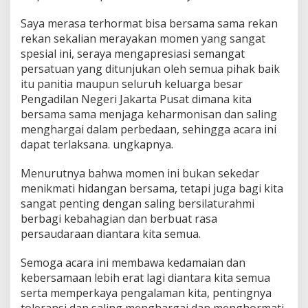
a
n
Saya merasa terhormat bisa bersama sama rekan
A
rekan sekalian merayakan momen yang sangat
n
spesial ini, seraya mengapresiasi semangat
a
k
persatuan yang ditunjukan oleh semua pihak baik
Y
itu panitia maupun seluruh keluarga besar
a
Pengadilan Negeri Jakarta Pusat dimana kita
t
bersama sama menjaga keharmonisan dan saling
i
m
menghargai dalam perbedaan, sehingga acara ini
dapat terlaksana. ungkapnya.
Menurutnya bahwa momen ini bukan sekedar
menikmati hidangan bersama, tetapi juga bagi kita
sangat penting dengan saling bersilaturahmi
berbagi kebahagian dan berbuat rasa
persaudaraan diantara kita semua.
Semoga acara ini membawa kedamaian dan
kebersamaan lebih erat lagi diantara kita semua
serta memperkaya pengalaman kita, pentingnya