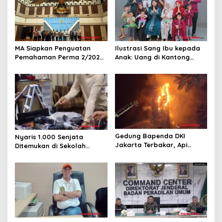
o
s
MA Siapkan Penguatan
Ilustrasi Sang Ibu kepada
Pemahaman Perma 2/2026
Anak: Uang di Kantong
Bagi Hakim!
Lusuh, Cinta yang Tak
Pernah Habis
Gedung Bapenda DKI
Nyaris 1.000 Senjata
Jakarta Terbakar, Api
Ditemukan di Sekolah
Merambat hingga Lantai 16
Jakarta Selatan, Polisi
Turun Tangan