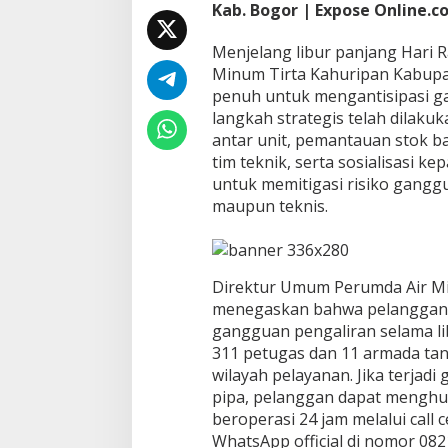
Kab. Bogor | Expose Online.co
n
,
Menjelang libur panjang Hari 
P
a
Minum Tirta Kahuripan Kabup
s
penuh untuk mengantisipasi ga
t
langkah strategis telah dilakuk
i
antar unit, pemantauan stok b
k
tim teknik, serta sosialisasi k
a
n
untuk memitigasi risiko ganggu
L
maupun teknis.
a
y
a
n
Direktur Umum Perumda Air Mi
a
n
menegaskan bahwa pelanggan ti
A
gangguan pengaliran selama li
i
311 petugas dan 11 armada tan
r
wilayah pelayanan. Jika terja
B
pipa, pelanggan dapat mengh
e
r
beroperasi 24 jam melalui call
s
WhatsApp official di nomor 082