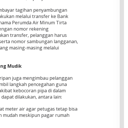
embayar tagihan penyambungan
akukan melalui transfer ke Bank
 nama Perumda Air Minum Tirta
engan nomor rekening
kan transfer, pelanggan harus
eserta nomor sambungan langganan,
bang masing-masing melalui
ang Mudik
uripan juga mengimbau pelanggan
mbil langkah pencegahan guna
akibat kebocoran pipa di dalam
apat dilakukan, antara lain:
 meter air agar petugas tetap bisa
an mudah meskipun pagar rumah