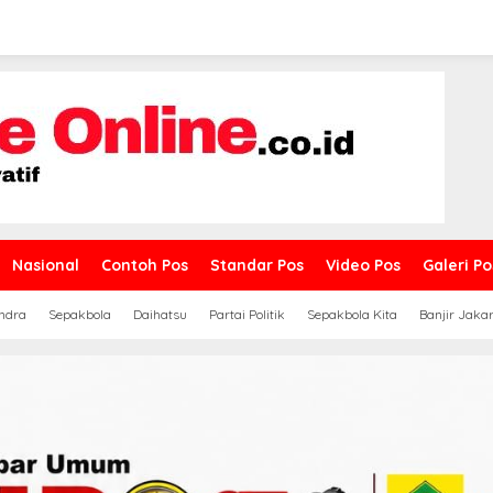
Nasional
Contoh Pos
Standar Pos
Video Pos
Galeri Po
ndra
Sepakbola
Daihatsu
Partai Politik
Sepakbola Kita
Banjir Jaka