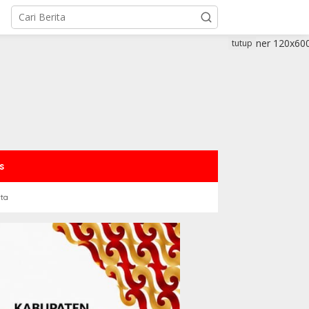
tutup
s
rta