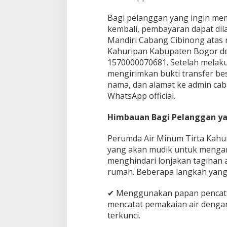
i
h
Bagi pelanggan yang ingin m
A
kembali, pembayaran dapat dil
m
a
Mandiri Cabang Cibinong atas
n
Kahuripan Kabupaten Bogor d
1570000070681. Setelah melaku
mengirimkan bukti transfer b
nama, dan alamat ke admin ca
WhatsApp official.
Himbauan Bagi Pelanggan y
Perumda Air Minum Tirta Kah
yang akan mudik untuk menga
menghindari lonjakan tagihan 
rumah. Beberapa langkah yang d
✔ Menggunakan papan pencatat
mencatat pemakaian air deng
terkunci.