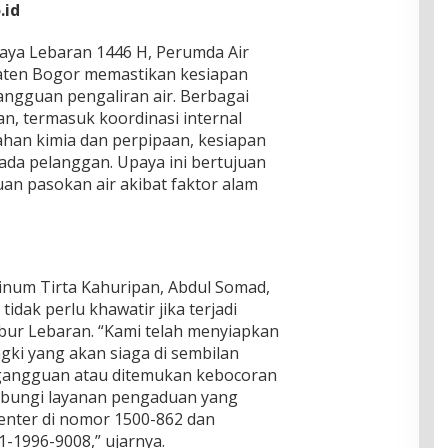
.id
Raya Lebaran 1446 H, Perumda Air
aten Bogor memastikan kesiapan
ngguan pengaliran air. Berbagai
an, termasuk koordinasi internal
ahan kimia dan perpipaan, kesiapan
epada pelanggan. Upaya ini bertujuan
an pasokan air akibat faktor alam
num Tirta Kahuripan, Abdul Somad,
dak perlu khawatir jika terjadi
bur Lebaran. “Kami telah menyiapkan
gki yang akan siaga di sembilan
di gangguan atau ditemukan kebocoran
ubungi layanan pengaduan yang
 center di nomor 1500-862 dan
1-1996-9008,” ujarnya.