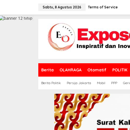
L
e
Sabtu, 8 Agustus 2026
Terms of Service
w
a
tutup
t
i
k
e
k
o
n
t
e
Berita
OLAHRAGA
Otomatif
POLITIK
n
Berita Politik
Persija Jakarta
Mobil
PPP
Geri