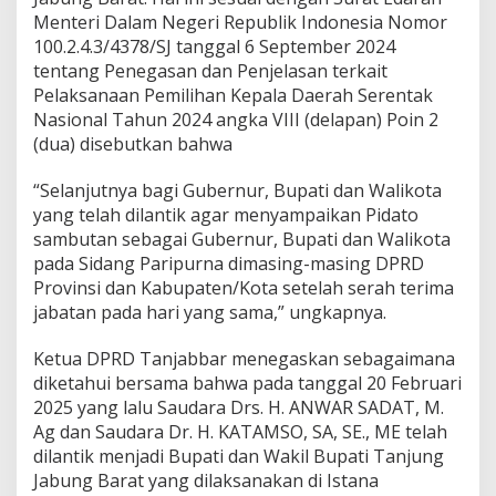
b
Menteri Dalam Negeri Republik Indonesia Nomor
a
100.2.4.3/4378/SJ tanggal 6 September 2024
r
tentang Penegasan dan Penjelasan terkait
Pelaksanaan Pemilihan Kepala Daerah Serentak
Nasional Tahun 2024 angka VIII (delapan) Poin 2
(dua) disebutkan bahwa
“Selanjutnya bagi Gubernur, Bupati dan Walikota
yang telah dilantik agar menyampaikan Pidato
sambutan sebagai Gubernur, Bupati dan Walikota
pada Sidang Paripurna dimasing-masing DPRD
Provinsi dan Kabupaten/Kota setelah serah terima
jabatan pada hari yang sama,” ungkapnya.
Ketua DPRD Tanjabbar menegaskan sebagaimana
diketahui bersama bahwa pada tanggal 20 Februari
2025 yang lalu Saudara Drs. H. ANWAR SADAT, M.
Ag dan Saudara Dr. H. KATAMSO, SA, SE., ME telah
dilantik menjadi Bupati dan Wakil Bupati Tanjung
Jabung Barat yang dilaksanakan di Istana