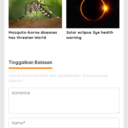
Mosquito-borne diseases
Solar eclipse: Eye health
has threaten World
warning
Tinggalkan Balasan
Alamat email Anda tidak akan dipublikasikan.
Ruas yang wajib
ditandai
*