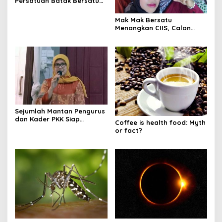
Persatuan Batak Bersatu
Dukung Hj. Cici Halimah.SE
dan Drs.H. Mukhlis.M.Si
Mak Mak Bersatu
Menangkan CIIS, Calon
Bupati Tanjab Barat 2024-
2029, Cici Halimah dan
Muklis
Sejumlah Mantan Pengurus
dan Kader PKK Siap
Coffee is health food: Myth
Menangkan Cici-Muklis di
or fact?
Pilkada 27 Nov 2024