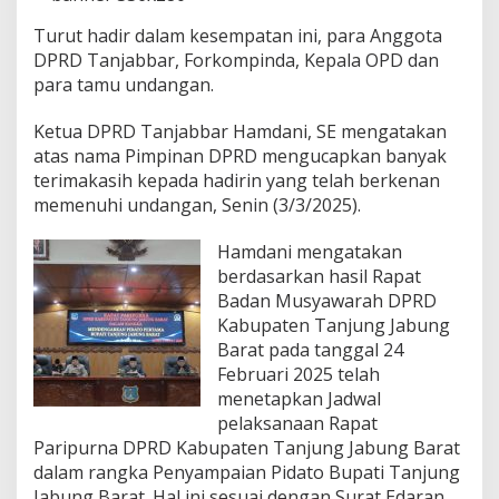
P
i
Turut hadir dalam kesempatan ini, para Anggota
d
DPRD Tanjabbar, Forkompinda, Kepala OPD dan
a
para tamu undangan.
t
o
P
Ketua DPRD Tanjabbar Hamdani, SE mengatakan
e
atas nama Pimpinan DPRD mengucapkan banyak
r
terimakasih kepada hadirin yang telah berkenan
t
memenuhi undangan, Senin (3/3/2025).
a
m
a
Hamdani mengatakan
B
berdasarkan hasil Rapat
u
Badan Musyawarah DPRD
p
Kabupaten Tanjung Jabung
a
t
Barat pada tanggal 24
i
Februari 2025 telah
T
menetapkan Jadwal
a
pelaksanaan Rapat
n
j
Paripurna DPRD Kabupaten Tanjung Jabung Barat
a
dalam rangka Penyampaian Pidato Bupati Tanjung
b
Jabung Barat. Hal ini sesuai dengan Surat Edaran