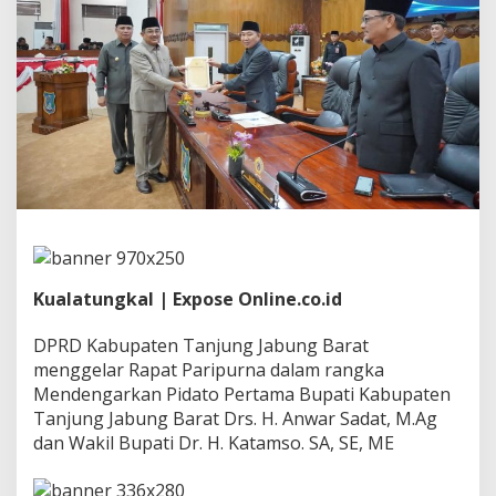
e
l
a
r
P
a
r
i
p
u
r
n
a
M
e
Kualatungkal | Expose Online.co.id
n
d
e
DPRD Kabupaten Tanjung Jabung Barat
n
menggelar Rapat Paripurna dalam rangka
g
Mendengarkan Pidato Pertama Bupati Kabupaten
a
Tanjung Jabung Barat Drs. H. Anwar Sadat, M.Ag
r
dan Wakil Bupati Dr. H. Katamso. SA, SE, ME
k
a
n