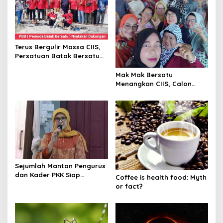
o
s
Terus Bergulir Massa CIIS,
Persatuan Batak Bersatu
Dukung Hj. Cici Halimah.SE
dan Drs.H. Mukhlis.M.Si
Mak Mak Bersatu
Menangkan CIIS, Calon
Bupati Tanjab Barat 2024-
2029, Cici Halimah dan
Muklis
Sejumlah Mantan Pengurus
dan Kader PKK Siap
Coffee is health food: Myth
Menangkan Cici-Muklis di
or fact?
Pilkada 27 Nov 2024