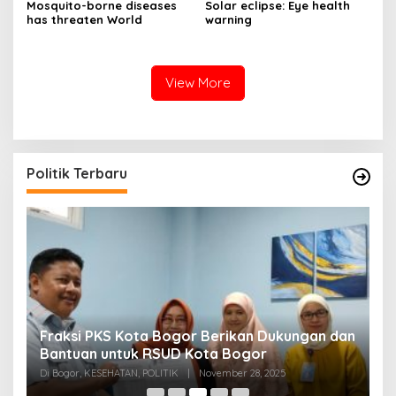
Mosquito-borne diseases
Solar eclipse: Eye health
has threaten World
warning
View More
Politik Terbaru
Fraksi PKS Kota Bogor Berikan Dukungan dan
K
k
Bantuan untuk RSUD Kota Bogor
R
Di Bogor, KESEHATAN, POLITIK
|
November 28, 2025
Di