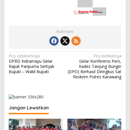
Ikuti Kami
N
Pos sebelumnya
Pos berikutnya
DPRD Indramayu Gelar
Gelar Konferensi Pers,
a
Rapat Paripurna Sertijab
Kades Tanjung Bungin
v
Bupati – Wakil Bupati
(DPO) Berhasil Diringkus Sat
Reskrim Polres Karawang
i
g
a
s
Jangan Lewatkan
i
p