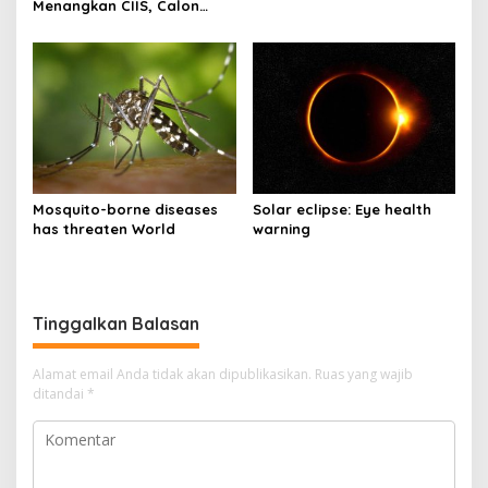
Menangkan CIIS, Calon
Bupati Tanjab Barat 2024-
2029, Cici Halimah dan
Muklis
Mosquito-borne diseases
Solar eclipse: Eye health
has threaten World
warning
Tinggalkan Balasan
Alamat email Anda tidak akan dipublikasikan.
Ruas yang wajib
ditandai
*