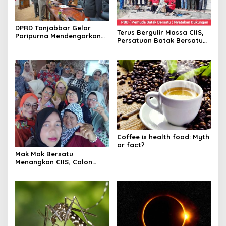
DPRD Tanjabbar Gelar
Terus Bergulir Massa CIIS,
Paripurna Mendengarkan
Persatuan Batak Bersatu
Pidato Pertama Bupati
Dukung Hj. Cici Halimah.SE
Tanjabbar
dan Drs.H. Mukhlis.M.Si
Coffee is health food: Myth
or fact?
Mak Mak Bersatu
Menangkan CIIS, Calon
Bupati Tanjab Barat 2024-
2029, Cici Halimah dan
Muklis