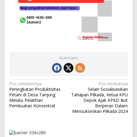
Ikuti Kami
N
Pos sebelumnya
Pos berikutnya
Peningkatan Produktivitas
Selain Sosialisasikan
a
Petani di Desa Tanjung
Tahapan Pilkada, Ketua KPU
v
Melalui Pelatihan
Depok Ajak KPKD Ikut
Pembuatan Konsentrat
Berperan Dalam
i
Mensukseskan Pilkada 2024
g
a
s