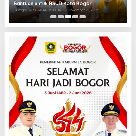
k
Bantuan untuk RSUD Kota Bogor
R
Di Bogor, KESEHATAN, POLITIK
|
November 28, 2025
Di