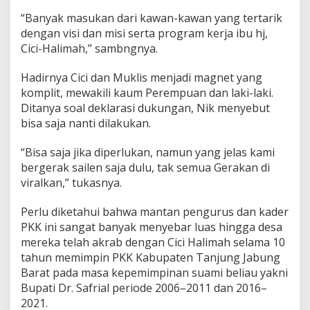
d
a
“Banyak masukan dari kawan-kawan yang tertarik
2
dengan visi dan misi serta program kerja ibu hj,
7
Cici-Halimah,” sambngnya.
N
o
Hadirnya Cici dan Muklis menjadi magnet yang
v
2
komplit, mewakili kaum Perempuan dan laki-laki.
0
Ditanya soal deklarasi dukungan, Nik menyebut
2
bisa saja nanti dilakukan.
4
“Bisa saja jika diperlukan, namun yang jelas kami
bergerak sailen saja dulu, tak semua Gerakan di
viralkan,” tukasnya.
Perlu diketahui bahwa mantan pengurus dan kader
PKK ini sangat banyak menyebar luas hingga desa
mereka telah akrab dengan Cici Halimah selama 10
tahun memimpin PKK Kabupaten Tanjung Jabung
Barat pada masa kepemimpinan suami beliau yakni
Bupati Dr. Safrial periode 2006–2011 dan 2016–
2021.