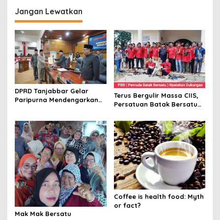
i
Jangan Lewatkan
p
o
s
DPRD Tanjabbar Gelar
Terus Bergulir Massa CIIS,
Paripurna Mendengarkan
Persatuan Batak Bersatu
Pidato Pertama Bupati
Dukung Hj. Cici Halimah.SE
Tanjabbar
dan Drs.H. Mukhlis.M.Si
Coffee is health food: Myth
or fact?
Mak Mak Bersatu