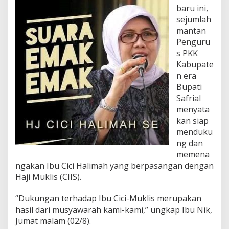
n
baru ini,
a
sejumlah
n
g
mantan
k
Penguru
a
s PKK
n
Kabupate
C
n era
i
c
Bupati
i
Safrial
-
menyata
M
kan siap
u
k
menduku
l
ng dan
i
memena
s
ngakan Ibu Cici Halimah yang berpasangan dengan
d
Haji Muklis (CIIS).
i
P
i
“Dukungan terhadap Ibu Cici-Muklis merupakan
l
hasil dari musyawarah kami-kami,” ungkap Ibu Nik,
k
Jumat malam (02/8).
a