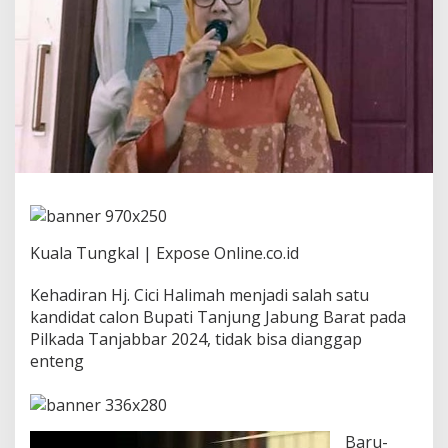
P
e
n
g
u
r
u
s
d
a
n
K
a
d
Kuala Tungkal | Expose Online.co.id
e
r
P
Kehadiran Hj. Cici Halimah menjadi salah satu
K
kandidat calon Bupati Tanjung Jabung Barat pada
K
Pilkada Tanjabbar 2024, tidak bisa dianggap
S
enteng
i
a
p
M
e
Baru-