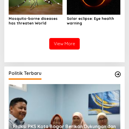
Mosquito-borne diseases
Solar eclipse: Eye health
has threaten World
warning
View More
Politik Terbaru
Fraksi PKS Kota Bogor Berikan Dukungan dan
K