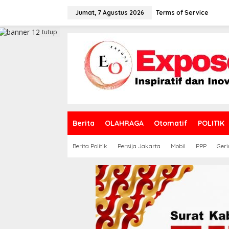
L
e
Jumat, 7 Agustus 2026
Terms of Service
w
a
tutup
t
i
k
e
k
o
n
t
e
Berita
OLAHRAGA
Otomatif
POLITIK
n
Berita Politik
Persija Jakarta
Mobil
PPP
Geri