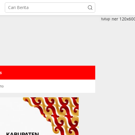
tutup
s
rta