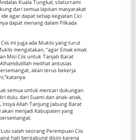
Andalas Kuala Tungkal, silaturrami
kung dari semua lapisan masyarakat
ide agar dapat setiap kegiatan Cici
inya dapat menang dalam Pilkada
iis ini juga ada Muklis yang turut
Muklis mengatakan, “agar Emak emak
n Misi Ciis untuk Tanjab Barat
 Alhamdulillah melihat antusias
bersemangat, akan terus bekerja
i,”katanya.
mak semua untuk mencari dukungan
iri dulu, dari Suami dan anak-anak,
, Insya Allah Tanjung Jabung Barat
i akan menjadi Kabupaten yang
bersemangat.
Lusi salah seorang Perempuan Ciis
ang hati bergabung disini karena