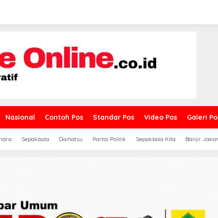
Nasional
Contoh Pos
Standar Pos
Video Pos
Galeri Po
ndra
Sepakbola
Daihatsu
Partai Politik
Sepakbola Kita
Banjir Jaka