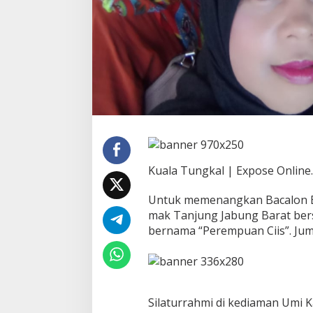
j
a
b
B
a
r
a
t
2
0
2
4
-
Kuala Tungkal | Expose Online.
2
0
Untuk memenangkan Bacalon Bu
2
9
mak Tanjung Jabung Barat ber
,
bernama “Perempuan Ciis”. Juma
C
i
c
i
H
Silaturrahmi di kediaman Umi K
a