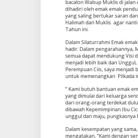
l
bacalon Wabup Muklis di jalan 
i
dihadiri oleh emak emak pendu
m
yang saling bertukar saran dan 
a
Halimah dan Muklis agar nant
h
d
Tahun ini.
a
n
Dalam Silaturrahmi Emak emak C
M
hadir. Dalam pengarahannya, 
u
semua dapat mendukung Visi da
k
l
menjadi lebih baik dan Unggul,
i
Perempuan Ciis, saya menjadi 
s
untuk memenangkan Pilkada in
” Kami butuh bantuan emak e
yang dimulai dari keluarga send
dari orang-orang terdekat dulu
dibawah Kepemimpinan Ibu Cic
unggul dan maju, pungkasnya 
Dalam kesempatan yang sama, 
mengatakan, “Kami dengan sen