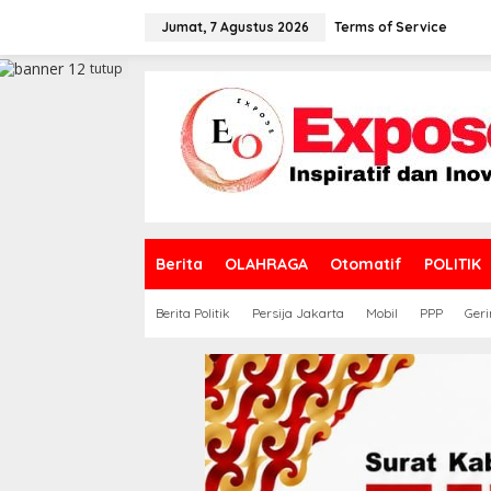
L
e
Jumat, 7 Agustus 2026
Terms of Service
w
a
tutup
t
i
k
e
k
o
n
t
e
Berita
OLAHRAGA
Otomatif
POLITIK
n
Berita Politik
Persija Jakarta
Mobil
PPP
Geri