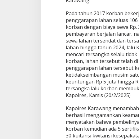
Karawang.
s
k
r
Pada tahun 2017 korban beker
i
penggarapan lahan seluas 106
m
korban dengan biaya sewa Rp. 2
P
pembayaran berjalan lancar, 
o
l
sewa lahan tersendat dan ters
r
lahan hingga tahun 2024, lal
e
mencari tersangka selalu tidak
s
korban, lahan tersebut telah di
K
penggarapan lahan tersebut ke
a
r
ketidakseimbangan musim sat
a
keuntungan Rp 5 juta hingga Rp 
w
tersangka lalu korban membuka
a
Kapolres, Kamis (20/2/2025)
n
g
Kapolres Karawang menambahka
berhasil mengamankan keamanan
menyatakan bahwa pembelinya a
korban kemudian ada 5 sertifi
30 kuitansi kwitansi kesepaka