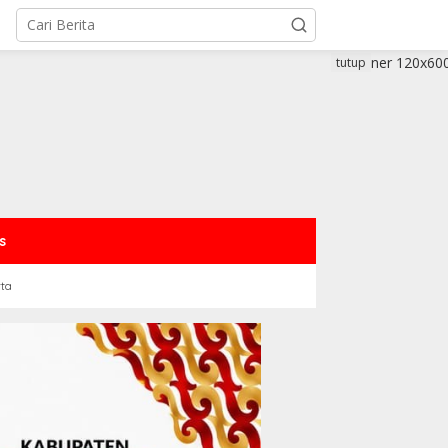
tutup
s
rta