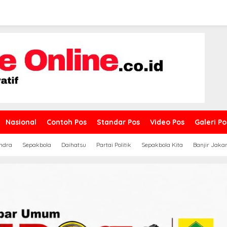
Nasional
Contoh Pos
Standar Pos
Video Pos
Galeri Po
ndra
Sepakbola
Daihatsu
Partai Politik
Sepakbola Kita
Banjir Jaka