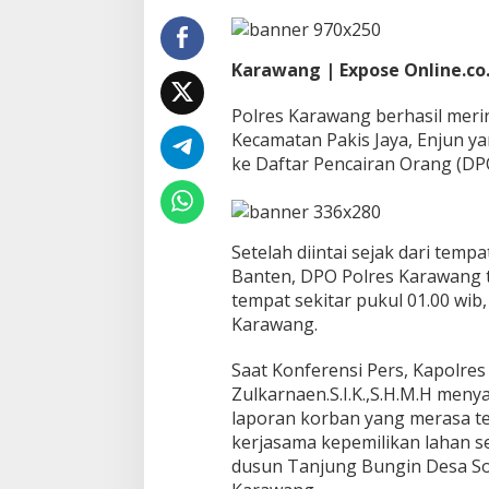
O
)
B
Karawang | Expose Online.co.
e
r
Polres Karawang berhasil mer
h
a
Kecamatan Pakis Jaya, Enjun 
s
ke Daftar Pencairan Orang (DP
i
l
D
i
Setelah diintai sejak dari tem
r
Banten, DPO Polres Karawang t
i
n
tempat sekitar pukul 01.00 wib
g
Karawang.
k
u
Saat Konferensi Pers, Kapolre
s
Zulkarnaen.S.I.K.,S.H.M.H men
S
a
laporan korban yang merasa te
t
kerjasama kepemilikan lahan se
R
dusun Tanjung Bungin Desa So
e