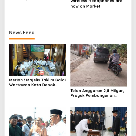
Wireless Headphones are
now on Market
News Feed
Meriah ! Majelis Taklim Balai
Wartawan Kota Depok
Gelar Milad ke-2 dan
Telan Anggaran 2,8 Milyar,
Evaluasi
Proyek Pembangunan
Jalan Warung Borong-
Rancabungur Sudah Retak