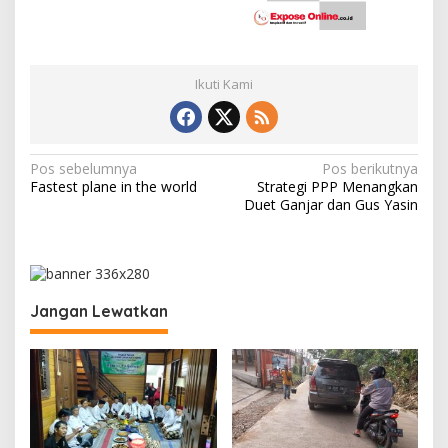
Ikuti Kami
N
Pos sebelumnya
Pos berikutnya
Fastest plane in the world
Strategi PPP Menangkan
a
Duet Ganjar dan Gus Yasin
v
i
g
a
Jangan Lewatkan
s
i
p
o