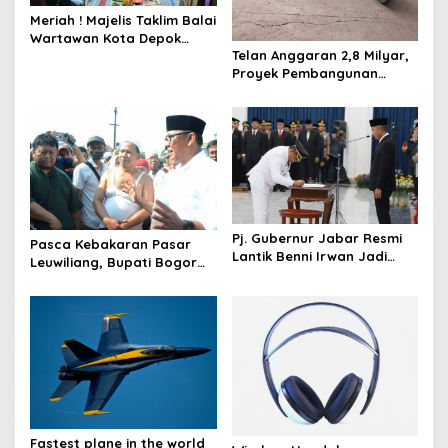
s
Meriah ! Majelis Taklim Balai
Wartawan Kota Depok
Telan Anggaran 2,8 Milyar,
Gelar Milad ke-2 dan
Proyek Pembangunan
Evaluasi
Jalan Warung Borong-
Rancabungur Sudah Retak
Pj. Gubernur Jabar Resmi
Pasca Kebakaran Pasar
Lantik Benni Irwan Jadi
Leuwiliang, Bupati Bogor
Bupati Purwakarta
Iwan Setiawan Temui
Pedagang
Fastest plane in the world