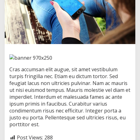
k
e
e
p
s
e
c
r
e
t
s
?
Cras accumsan elit augue, sit amet vestibulum
turpis fringilla nec. Etiam eu dictum tortor. Sed
feugiat lacus non ultricies pulvinar. Nam ac mauris
ut nisi euismod tempus. Mauris molestie vel diam et
imperdiet. Interdum et malesuada fames ac ante
ipsum primis in faucibus. Curabitur varius
condimentum risus nec efficitur. Integer porta a
justo eu porta. Pellentesque sed ultricies risus, eu
porttitor est.
Post Views:
288