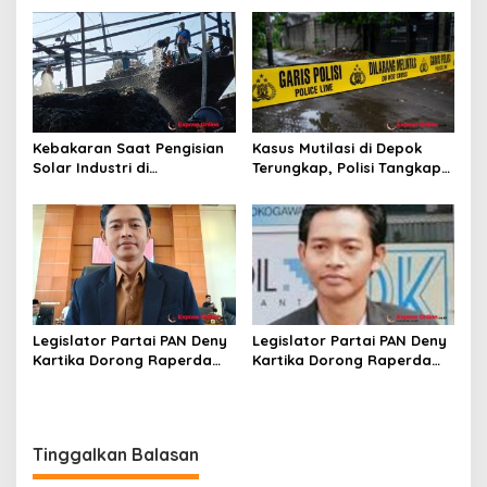
Legalitas BBM Disorot
Kebakaran Saat Pengisian
Kasus Mutilasi di Depok
Solar Industri di
Terungkap, Polisi Tangkap
Karangsong, Tiga Kapal
Pelaku dan Dalami Motif
Nelayan Hangus, Polisi
Pembunuhan
Diminta Usut Tuntas
Legislator Partai PAN Deny
Legislator Partai PAN Deny
Kartika Dorong Raperda
Kartika Dorong Raperda
Pembangunan Industri
Pembangunan Industri
Mampu Tarik Minat Investor
Mampu Tarik Minat Investor
ke Kota Depok
ke Kota Depok
Tinggalkan Balasan