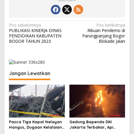
N
Pos sebelumnya
Pos berikutnya
PUBLIKASI KINERJA DINAS
Ribuan Pendemo di
a
PENDIDIKAN KABUPATEN
Parungpanjang Bogor
v
BOGOR TAHUN 2023
Blokade Jalan
i
g
a
Jangan Lewatkan
s
i
p
o
s
Pasca Tiga Kapal Nelayan
Gedung Bapenda DKI
Hangus, Dugaan Kelalaian
Jakarta Terbakar, Api
Pengisian Solar dan
Merambat hingga Lantai 16