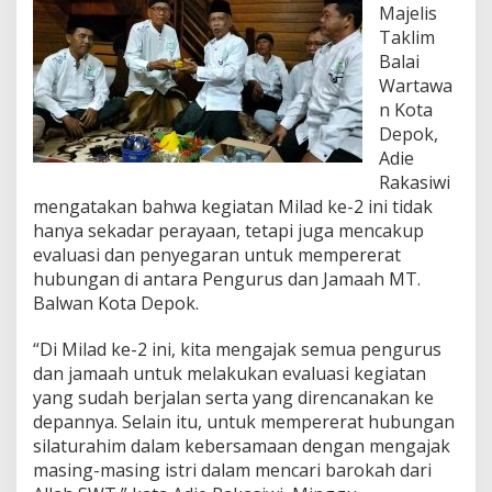
p
Majelis
o
Taklim
k
Balai
G
e
Wartawa
l
n Kota
a
Depok,
r
Adie
M
Rakasiwi
i
l
mengatakan bahwa kegiatan Milad ke-2 ini tidak
a
hanya sekadar perayaan, tetapi juga mencakup
d
evaluasi dan penyegaran untuk mempererat
k
hubungan di antara Pengurus dan Jamaah MT.
e
-
Balwan Kota Depok.
2
d
“Di Milad ke-2 ini, kita mengajak semua pengurus
a
dan jamaah untuk melakukan evaluasi kegiatan
n
yang sudah berjalan serta yang direncanakan ke
E
v
depannya. Selain itu, untuk mempererat hubungan
a
silaturahim dalam kebersamaan dengan mengajak
l
masing-masing istri dalam mencari barokah dari
u