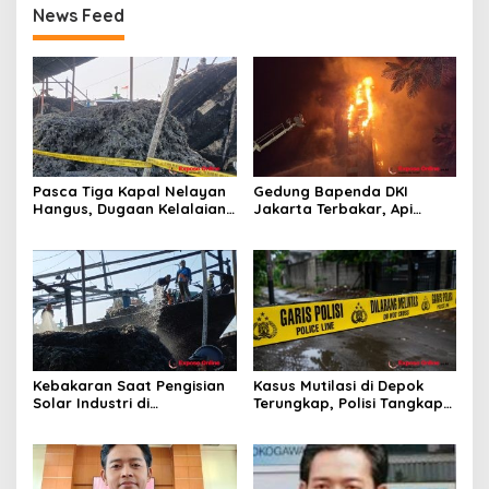
News Feed
Pasca Tiga Kapal Nelayan
Gedung Bapenda DKI
Hangus, Dugaan Kelalaian
Jakarta Terbakar, Api
Pengisian Solar dan
Merambat hingga Lantai 16
Legalitas BBM Disorot
Kebakaran Saat Pengisian
Kasus Mutilasi di Depok
Solar Industri di
Terungkap, Polisi Tangkap
Karangsong, Tiga Kapal
Pelaku dan Dalami Motif
Nelayan Hangus, Polisi
Pembunuhan
Diminta Usut Tuntas