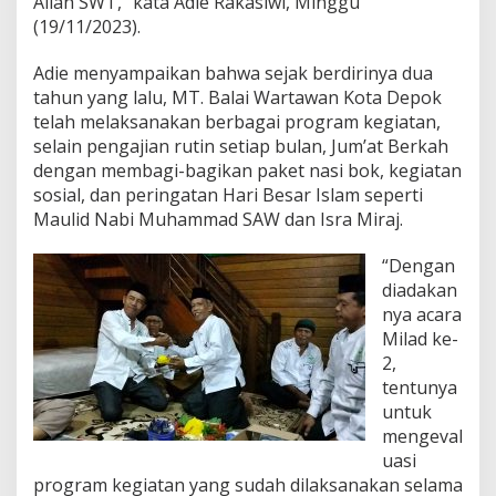
Allah SWT,” kata Adie Rakasiwi, Minggu
a
(19/11/2023).
s
i
Adie menyampaikan bahwa sejak berdirinya dua
tahun yang lalu, MT. Balai Wartawan Kota Depok
telah melaksanakan berbagai program kegiatan,
selain pengajian rutin setiap bulan, Jum’at Berkah
dengan membagi-bagikan paket nasi bok, kegiatan
sosial, dan peringatan Hari Besar Islam seperti
Maulid Nabi Muhammad SAW dan Isra Miraj.
“Dengan
diadakan
nya acara
Milad ke-
2,
tentunya
untuk
mengeval
uasi
program kegiatan yang sudah dilaksanakan selama