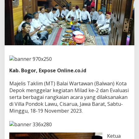
T
a
k
l
i
m
B
a
l
a
i
W
a
Kab. Bogor, Expose Online.co.id
r
t
Majelis Taklim (MT) Balai Wartawan (Balwan) Kota
a
Depok menggelar kegiatan Milad ke-2 dan Evaluasi
w
a
serta berbagai rangkaian acara yang dilaksanakan
n
di Villa Pondok Lawu, Cisarua, Jawa Barat, Sabtu-
K
Minggu, 18-19 November 2023.
o
t
a
D
e
Ketua