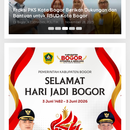
Fraksi PKS Kota Bogor Berikan Dukungan dan
K
k
Bantuan untuk RSUD Kota Bogor
R
Di Bogor, KESEHATAN, POLITIK
|
November 28, 2025
Di